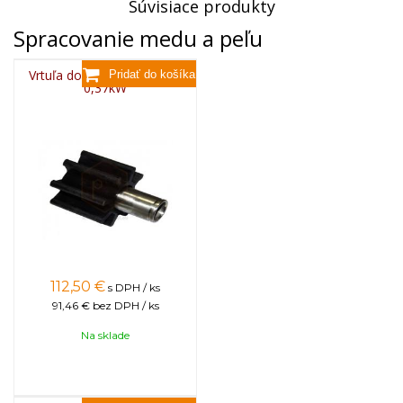
Súvisiace produkty
Spracovanie medu a peľu
Vrtuľa do čerpadla na med
0,37kW
112,50
€
s DPH / ks
91,46 €
bez DPH / ks
Na sklade