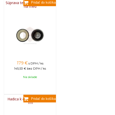
Súprava tesnenia do čerpadla
na med
179
€
s DPH / ks
145,53 €
bez DPH / ks
Na sklade
Hadica k čerpadlu fi40 mm,
1m