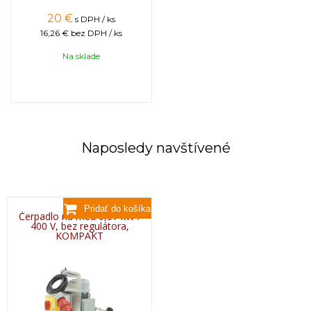
20
€
s DPH / ks
16,26 €
bez DPH / ks
Na sklade
Naposledy navštívené
Čerpadlo na med 0,37 kW /
400 V, bez regulátora,
KOMPAKT