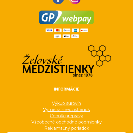
INFORMÁCIE
Výkup surovín
Výmena medzistienok
Cenník prepravy
Všeobecné obchodné podmienky
Reklamačný poriadok