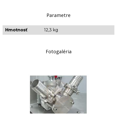
VIDEO:
Parametre
Hmotnosť
12,3 kg
Fotogaléria
Tovar, ktorý nie je uvádzaný ako tovar skladom,
vieme zabezpečiť a dodať max. do 2 až 8
týždňov od zaplatenia predfaktúry. O presnom
termíne Vás budeme informovať.