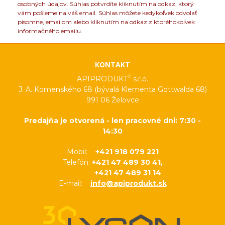
osobných údajov. Súhlas potvrdíte kliknutím na odkaz, ktorý
vám pošleme na váš email. Súhlas môžete kedykoľvek odvolať
písomne, emailom alebo kliknutím na odkaz z ktoréhokoľvek
informačného emailu.
KONTAKT
®
APIPRODUKT
s.r.o.
J. A. Komenského 68 (bývalá Klementa Gottwalda 68)
991 06 Želovce
Predajňa je otvorená - len pracovné dni: 7:30 -
14:30
Mobil:
+421 918 079 221
Telefón:
+421 47 489 30 41,
+421 47 489 31 14
E-mail:
info@apiprodukt.sk