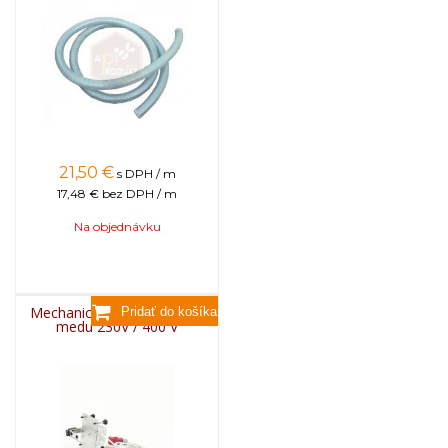
21,50
€
s DPH / m
17,48 €
bez DPH / m
Na objednávku
Mechanický snímač hladiny
medu 230V / 400 V