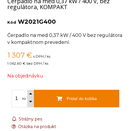
Čerpadlo na med 0,37 kW / 400 V, bez
regulátora, KOMPAKT
W2021G400
Kód
:
Čerpadlo na med 0,37 kW / 400 V bez regulátora
v kompaktnom prevedení.
1 307
€
s DPH / ks
1 062,60 €
bez DPH / ks
Na objednávku
Pridať do košíka
ks
Strážny pes
Otázka na produkt