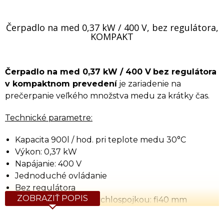
Čerpadlo na med 0,37 kW / 400 V, bez regulátora,
KOMPAKT
Čerpadlo na med 0,37 kW / 400 V
bez regulátora
v kompaktnom prevedení
je zariadenie na
prečerpanie veľkého množstva medu za krátky čas.
Technické parametre:
Kapacita 900l / hod. pri teplote medu 30°C
Výkon: 0,37 kW
Napájanie: 400 V
Jednoduché ovládanie
Bez regulátora
ZOBRAZIŤ POPIS
Výstup na hadicu s rýchlospojkou: fi40 mm
Rozmery (d x š x v): 350 x 250 x 350 mm
Orientačná hmotnosť: 12,3 kg