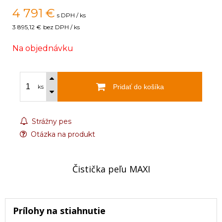
4 791
€
s DPH / ks
3 895,12 €
bez DPH / ks
Na objednávku
Pridať do košíka
ks
Strážny pes
Otázka na produkt
Čistička peľu MAXI
Prílohy na stiahnutie