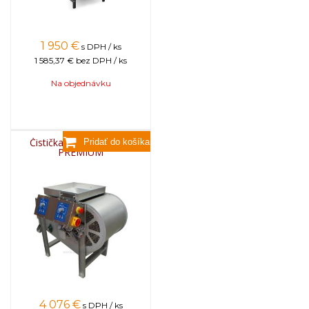
1 950
€
s DPH / ks
1 585,37 €
bez DPH / ks
Na objednávku
Čistička peľu nerezová,
PREMIUM
4 076
€
s DPH / ks