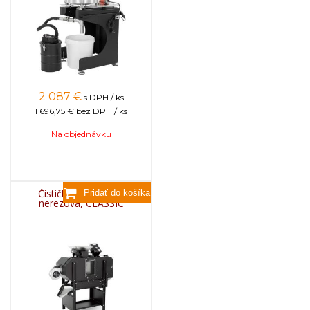
2 087
€
s DPH / ks
1 696,75 €
bez DPH / ks
Na objednávku
Čistička peľu, 230V,
nerezová, CLASSIC