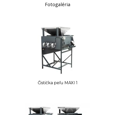
Fotogaléria
jednoduché ovládanie otáčiek motora pomocou
potenciometra
Technické parametre:
Priemer sita (horné/spodné): 4mm / 0,5mm
Celková spotreba: 285 W
Regulácia ventilátora: áno
Regulácia pohybu sít: áno
Napájanie: 230 V
Rozmery (Š x V): 1350 x 1870 mm
Dĺžka (zložené/roztiahnuté): 1380 / 1710 mm
Orientačná hmotnosť: 190 kg
Čistička peľu MAXI 1
Tovar, ktorý nie je uvádzaný ako tovar skladom,
vieme zabezpečiť a dodať max. do 2 až 8
týždňov od zaplatenia predfaktúry. O presnom
termíne Vás budeme informovať.