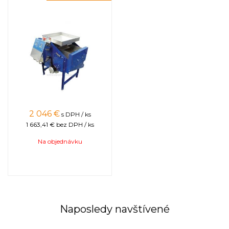
2 046
€
s DPH / ks
1 663,41 €
bez DPH / ks
Na objednávku
Naposledy navštívené