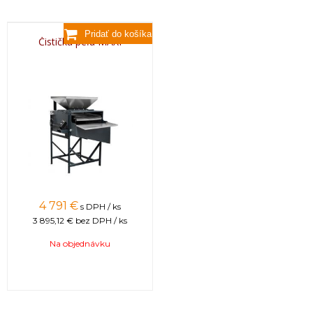
Čistička peľu MAXI
4 791 €
s DPH / ks
3 895,12 €
bez DPH / ks
Na objednávku