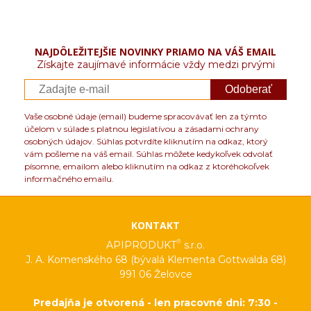
NAJDÔLEŽITEJŠIE NOVINKY PRIAMO NA VÁŠ EMAIL
Získajte zaujímavé informácie vždy medzi prvými
Odoberať
Vaše osobné údaje (email) budeme spracovávať len za týmto
účelom v súlade s platnou legislatívou a zásadami ochrany
osobných údajov. Súhlas potvrdíte kliknutím na odkaz, ktorý
vám pošleme na váš email. Súhlas môžete kedykoľvek odvolať
písomne, emailom alebo kliknutím na odkaz z ktoréhokoľvek
informačného emailu.
KONTAKT
®
APIPRODUKT
s.r.o.
J. A. Komenského 68 (bývalá Klementa Gottwalda 68)
991 06 Želovce
Predajňa je otvorená - len pracovné dni: 7:30 -