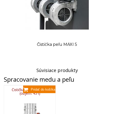
Čistička peľu MAXI 5
Súvisiace produkty
Spracovanie medu a peľu
Čistička vibračná 230V
(objem: 45 l)