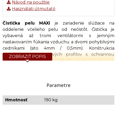
Návod na použitie
Használati útmutató
Čistička peľu MAXI
je zariadenie slúžiace na
oddelenie včelieho peľu od nečistôt. Čistička je
vybavená až tromi ventilátormi s jemným
nastavovaním fúkania vzduchu a dvomi pohyblivými
cedníkami (sito 4mm / 0,5mm). Konštrukcia
zariadenia je z oceľových profilov s ochrannou
ZOBRAZIŤ POPIS
vrstvou práškovej farby. Všetky časti, ktoré sú v
kontakte s peľom, sú vyhotovené z nerezovej ocele.
Charakteristika:
Parametre
veľkokapacitný zásobník na peľ
celokovová konštrukcia maľovaná práškovou
Hmotnosť
190 kg
metódou
regulácia rýchlosti pohybu sít na čistenie peľu
regulácia rýchlosti fúkania ventilátorov