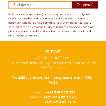
Odoberať
Vaše osobné údaje (email) budeme spracovávať len za týmto
účelom v súlade s platnou legislatívou a zásadami ochrany
osobných údajov. Súhlas potvrdíte kliknutím na odkaz, ktorý
vám pošleme na váš email. Súhlas môžete kedykoľvek odvolať
písomne, emailom alebo kliknutím na odkaz z ktoréhokoľvek
informačného emailu.
KONTAKT
®
APIPRODUKT
s.r.o.
J. A. Komenského 68 (bývalá Klementa Gottwalda 68)
991 06 Želovce
Predajňa je otvorená - len pracovné dni: 7:30 -
14:30
Mobil:
+421 918 079 221
Telefón:
+421 47 489 30 41,
+421 47 489 31 14