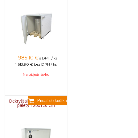
1 985,10
€
s DPH / ks
1 613,90 €
bez DPH / ks
Na objednávku
Dekryštalizačná komora na
palety 120x120 cm