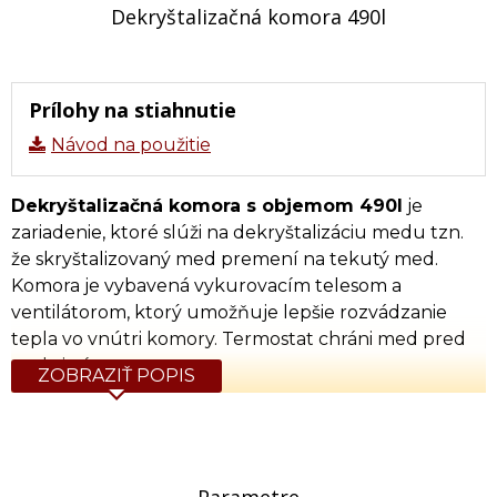
Dekryštalizačná komora 490l
Prílohy na stiahnutie
Návod na použitie
Dekryštalizačná komora s objemom 490l
je
zariadenie, ktoré slúži na dekryštalizáciu medu tzn.
že skryštalizovaný med premení na tekutý med.
Komora je vybavená vykurovacím telesom a
ventilátorom, ktorý umožňuje lepšie rozvádzanie
tepla vo vnútri komory. Termostat chráni med pred
prehriatím.
ZOBRAZIŤ POPIS
Komora má
elektronický regulátor teploty s LCD
displejom
– regulácia teploty v rozsahu od 30-55°C.
Pre ohrievací cyklus definujeme čas trvania a
hodnotu stabilizovanej teploty. Po dokončení cyklu
Parametre