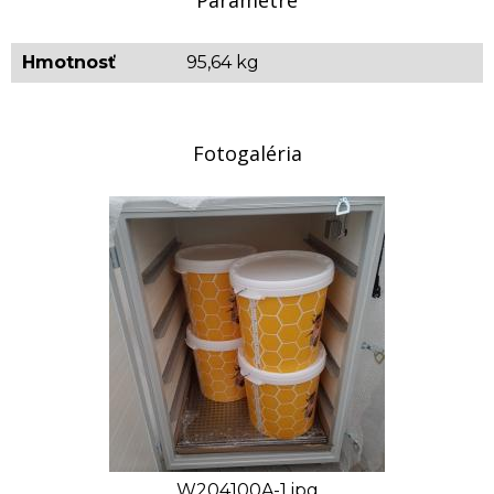
sa regulátor vypne. Maximálny čas trvania cyklu je 96
hodín.
Hmotnosť
95,64 kg
Technické parametre:
Objem: 490l
Fotogaléria
Celkový výkon: 1 kW
Regulácia teploty: 30-55°C
Vnútorné rozmery (š x v x h): 690 x 1010 x 740 mm
Vonkajšie rozmery (š x v x h): 875 x 1205 x 865 mm
Napájanie: 230 V (50 Hz)
Orientačná hmotnosť: 95,6 kg
Tovar, ktorý nie je uvádzaný ako tovar skladom,
vieme zabezpečiť a dodať max. do 2 až 8
týždňov od zaplatenia predfaktúry. O presnom
termíne Vás budeme informovať.
W204100A-1.jpg