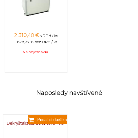
2 310,40
€
s DPH / ks
1 878,37 €
bez DPH / ks
Na objednávku
Naposledy navštívené
Dekryštalizačná komora 490l