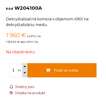
W204100A
Kód
:
Dekryštalizačná komora s objemom 490l na
dekryštalizáciu medu.
1 960
€
s DPH / ks
1 593,50 €
bez DPH / ks
Na objednávku
Pridať do košíka
ks
Strážny pes
Otázka na produkt