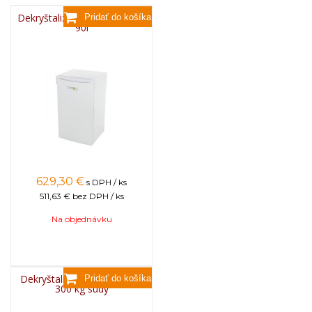
Dekryštalizačná minikomora
90l
629,30
€
s DPH / ks
511,63 €
bez DPH / ks
Na objednávku
Dekryštalizačná komora na
300 kg sudy