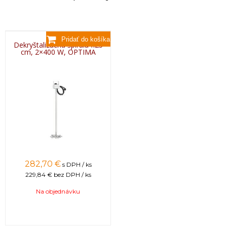
Dekryštalizačná špirála fi25
cm, 2×400 W, OPTIMA
282,70 €
s DPH / ks
229,84 €
bez DPH / ks
Na objednávku