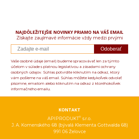
NAJDÔLEŽITEJŠIE NOVINKY PRIAMO NA VÁŠ EMAIL
Získajte zaujímavé informácie vždy medzi prvými
Odoberať
Vaše osobné údaje (email) budeme spracovávať len za týmto
účelom v súlade s platnou legislatívou a zásadami ochrany
osobných údajov. Súhlas potvrdíte kliknutím na odkaz, ktorý
vám pošleme na váš email. Súhlas môžete kedykoľvek odvolať
písomne, emailom alebo kliknutím na odkaz z ktoréhokoľvek
informačného emailu.
KONTAKT
®
APIPRODUKT
s.r.o.
J. A. Komenského 68 (bývalá Klementa Gottwalda 68)
991 06 Želovce