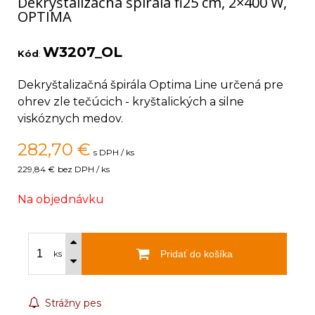
Dekryštalizačná špirála fi25 cm, 2×400 W,
OPTIMA
W3207_OL
Kód
:
Dekryštalizačná špirála Optima Line určená pre
ohrev zle tečúcich - kryštalických a silne
viskóznych medov.
282,70
€
s DPH / ks
229,84 €
bez DPH / ks
Na objednávku
Pridať do košíka
ks
Strážny pes