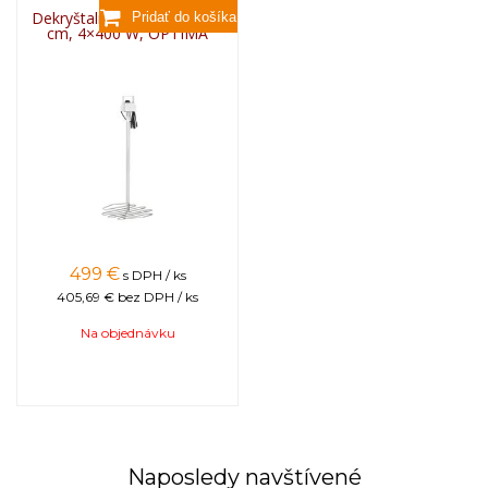
Dekryštalizačná špirála fi50
cm, 4×400 W, OPTIMA
499
€
s DPH / ks
405,69 €
bez DPH / ks
Na objednávku
Naposledy navštívené