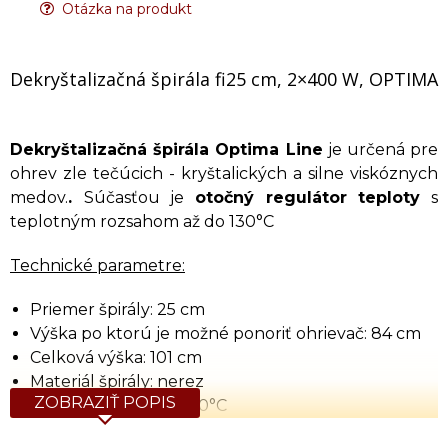
Otázka na produkt
Dekryštalizačná špirála fi25 cm, 2×400 W, OPTIMA
Dekryštalizačná špirála
Optima Line
je určená pre
ohrev zle tečúcich - kryštalických a silne viskóznych
medov.
.
Súčasťou je
otočný regulátor teploty
s
teplotným rozsahom až do 130°C
Technické parametre:
Priemer špirály: 25 cm
Výška po ktorú je možné ponoriť ohrievač: 84 cm
Celková výška: 101 cm
Materiál špirály: nerez
ZOBRAZIŤ POPIS
Rozsah teploty: do 130°C
Výkon: 2×400 W