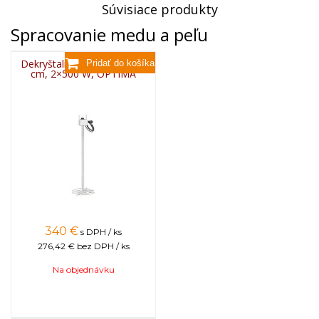
Súvisiace produkty
Spracovanie medu a peľu
Dekryštalizačná špirála fi33
cm, 2×500 W, OPTIMA
340
€
s DPH / ks
276,42 €
bez DPH / ks
Na objednávku