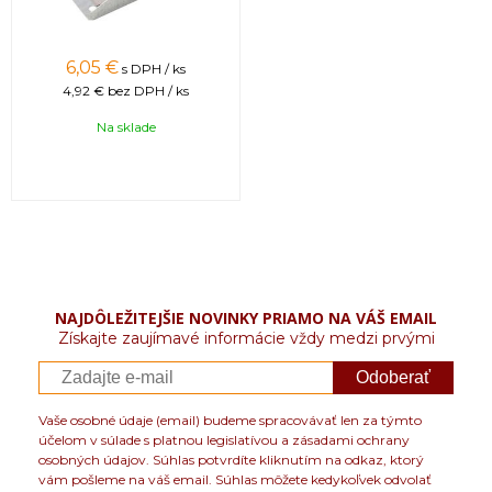
6,05 €
s DPH / ks
4,92 €
bez DPH / ks
Na sklade
NAJDÔLEŽITEJŠIE NOVINKY PRIAMO NA VÁŠ EMAIL
Získajte zaujímavé informácie vždy medzi prvými
Odoberať
Vaše osobné údaje (email) budeme spracovávať len za týmto
účelom v súlade s platnou legislatívou a zásadami ochrany
osobných údajov. Súhlas potvrdíte kliknutím na odkaz, ktorý
vám pošleme na váš email. Súhlas môžete kedykoľvek odvolať