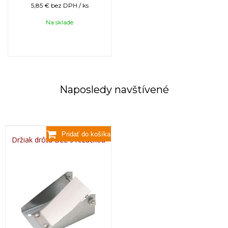
5,85 €
bez DPH / ks
Na sklade
Naposledy navštívené
Držiak drôtu BEE s rezačkou