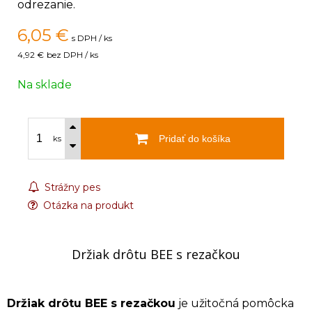
odrezanie.
6,05
€
s DPH / ks
4,92 €
bez DPH / ks
Na sklade
Pridať do košíka
ks
Strážny pes
Otázka na produkt
Držiak drôtu BEE s rezačkou
Držiak drôtu BEE s rezačkou
je užitočná pomôcka