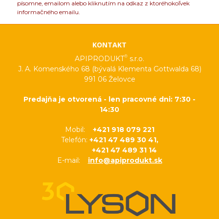
písomne, emailom alebo kliknutím na odkaz z ktoréhokoľvek
informačného emailu.
KONTAKT
®
APIPRODUKT
s.r.o.
J. A. Komenského 68 (bývalá Klementa Gottwalda 68)
991 06 Želovce
Predajňa je otvorená - len pracovné dni: 7:30 -
14:30
Mobil:
+421 918 079 221
Telefón:
+421 47 489 30 41,
+421 47 489 31 14
E-mail:
info@apiprodukt.sk