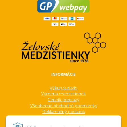
INFORMÁCIE
Výkup surovín
Výmena medzistienok
Cenník prepravy
Všeobecné obchodné podmienky
Reklamačný poriadok
Ochrana osobných údajov
Informácie o cookies