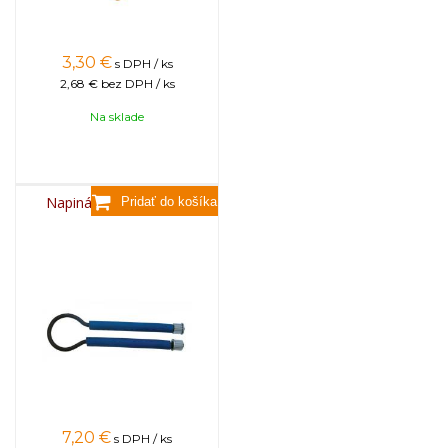
3,30
€
s DPH / ks
2,68 €
bez DPH / ks
Na sklade
Napinák drôtu kovový
7,20
€
s DPH / ks