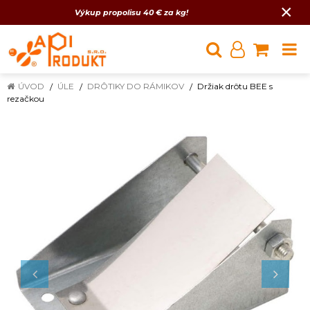
×
Výkup propolisu 40 € za kg!
ÚVOD
ÚLE
DRÔTIKY DO RÁMIKOV
Držiak drôtu BEE s
rezačkou