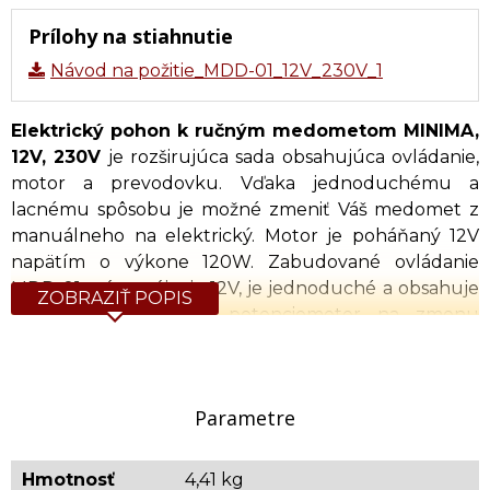
Prílohy na stiahnutie
Návod na požitie_MDD-01_12V_230V_1
Elektrický pohon k ručným medometom MINIMA,
12V, 230V
je rozširujúca sada obsahujúca ovládanie,
motor a prevodovku. Vďaka jednoduchému a
lacnému spôsobu je možné zmeniť Váš medomet z
manuálneho na elektrický. Motor je poháňaný 12V
napätím o výkone 120W. Zabudované ovládanie
MDD-01 má napájanie 12V, je jednoduché a obsahuje
ZOBRAZIŤ POPIS
vypínač a manuálny potenciometer na zmenu
rýchlosti otáčok.
Obsah sady:
Parametre
ovládanie (rozteč dier na upevnenie 70 mm),
pohon (dĺžka hriadeľa 51 mm, vnútorný priemer 16
Hmotnosť
4,41 kg
mm),