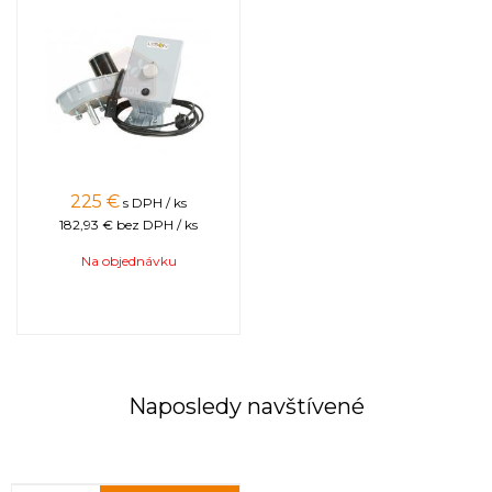
225
€
s DPH / ks
182,93 €
bez DPH / ks
Na objednávku
Naposledy navštívené