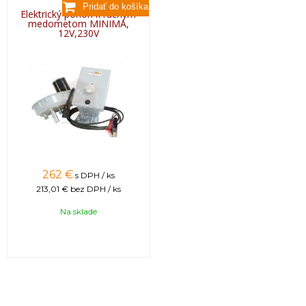
Elektrický pohon k ručným
medometom MINIMA,
12V,230V
262 €
s DPH / ks
213,01 €
bez DPH / ks
Na sklade