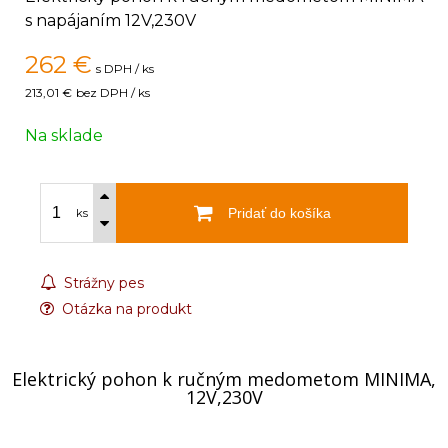
s napájaním 12V,230V
262
€
s DPH / ks
213,01 €
bez DPH / ks
Na sklade
Pridať do košíka
ks
Strážny pes
Otázka na produkt
Elektrický pohon k ručným medometom MINIMA,
12V,230V