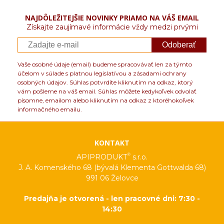
NAJDÔLEŽITEJŠIE NOVINKY PRIAMO NA VÁŠ EMAIL
Získajte zaujímavé informácie vždy medzi prvými
Odoberať
Vaše osobné údaje (email) budeme spracovávať len za týmto
účelom v súlade s platnou legislatívou a zásadami ochrany
osobných údajov. Súhlas potvrdíte kliknutím na odkaz, ktorý
vám pošleme na váš email. Súhlas môžete kedykoľvek odvolať
písomne, emailom alebo kliknutím na odkaz z ktoréhokoľvek
informačného emailu.
KONTAKT
®
APIPRODUKT
s.r.o.
J. A. Komenského 68 (bývalá Klementa Gottwalda 68)
991 06 Želovce
Predajňa je otvorená - len pracovné dni: 7:30 -
14:30