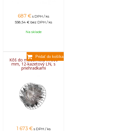
687
€
s DPH / ks
558,54 €
bez DPH / ks
Na sklade
Kôš do medometu fi1000
mm, 12-kazetový LN, s
priehradkami
1 673
€
s DPH / ks