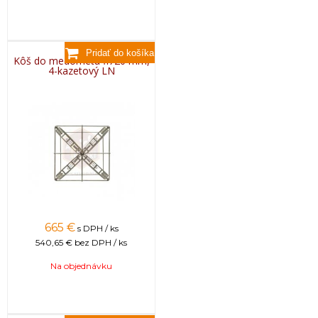
Kôš do medometu fi720 mm,
4-kazetový LN
665
€
s DPH / ks
540,65 €
bez DPH / ks
Na objednávku