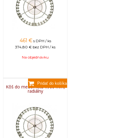
461
€
s DPH / ks
374,80 €
bez DPH / ks
Na objednávku
Kôš do medometu fi900 mm,
radiálny