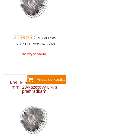
2 159,85
€
s DPH / ks
1 755,98 €
bez DPH / ks
Na objednávku
Kôš do medometu fi1200
mm, 20-kazetový LN, s
priehradkami