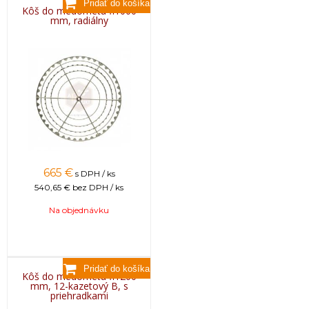
Kôš do medometu fi1000
mm, radiálny
665
€
s DPH / ks
540,65 €
bez DPH / ks
Na objednávku
Kôš do medometu fi1200
mm, 12-kazetový B, s
priehradkami