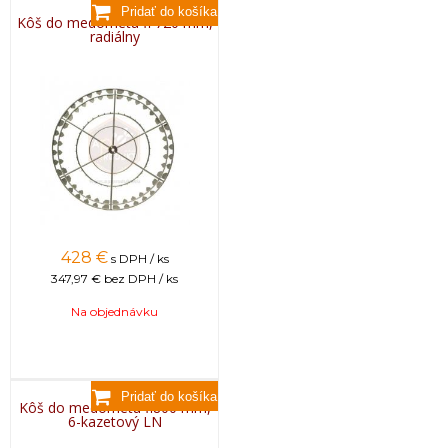
Kôš do medometu fi 720 mm,
radiálny
428
€
s DPH / ks
347,97 €
bez DPH / ks
Na objednávku
Kôš do medometu fi800 mm,
6-kazetový LN