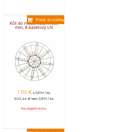
Kôš do medometu fi1000
mm, 8-kazetový LN
1 110
€
s DPH / ks
902,44 €
bez DPH / ks
Na objednávku