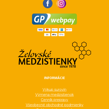
INFORMÁCIE
Výkup surovín
Výmena medzistienok
Cenník prepravy
Všeobecné obchodné podmienky