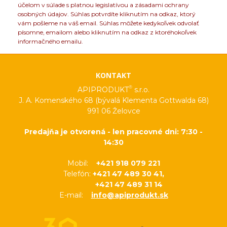
účelom v súlade s platnou legislatívou a zásadami ochrany
osobných údajov. Súhlas potvrdíte kliknutím na odkaz, ktorý
vám pošleme na váš email. Súhlas môžete kedykoľvek odvolať
písomne, emailom alebo kliknutím na odkaz z ktoréhokoľvek
informačného emailu.
KONTAKT
®
APIPRODUKT
s.r.o.
J. A. Komenského 68 (bývalá Klementa Gottwalda 68)
991 06 Želovce
Predajňa je otvorená - len pracovné dni: 7:30 -
14:30
Mobil:
+421 918 079 221
Telefón:
+421 47 489 30 41,
+421 47 489 31 14
E-mail:
info@apiprodukt.sk