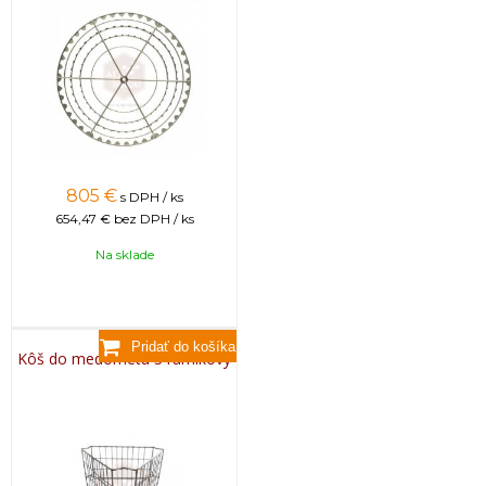
805
€
s DPH / ks
654,47 €
bez DPH / ks
Na sklade
Kôš do medometu 3 rámikový