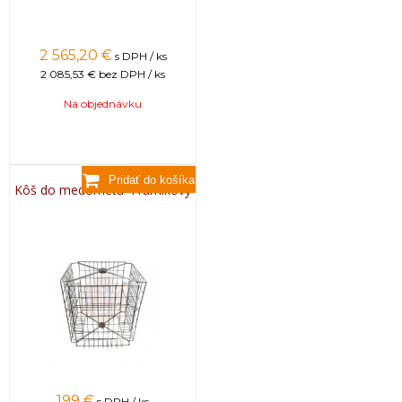
2 565,20
€
s DPH / ks
2 085,53 €
bez DPH / ks
Na objednávku
Kôš do medometu 4 rámikový
199
€
s DPH / ks