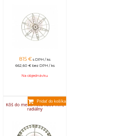
815
€
s DPH / ks
662,60 €
bez DPH / ks
Na objednávku
Kôš do medometu fi800 mm,
radiálny