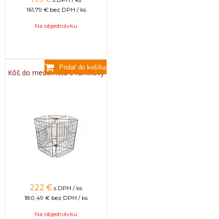
161,79 €
bez DPH / ks
Na objednávku
Kôš do medometu 5 rámikový
222
€
s DPH / ks
180,49 €
bez DPH / ks
Na objednávku