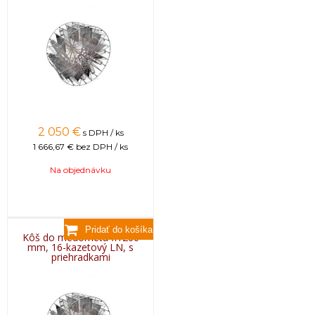
2 050
€
s DPH / ks
1 666,67 €
bez DPH / ks
Na objednávku
Kôš do medometu fi1200
mm, 16-kazetový LN, s
priehradkami