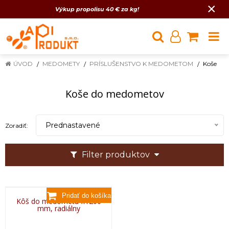
×
Výkup propolisu 40 € za kg!
ÚVOD
MEDOMETY
PRÍSLUŠENSTVO K MEDOMETOM
Koše
Koše do medometov
Prednastavené
Zoradiť:
Filter produktov
Kôš do medometu fi1200
mm, radiálny