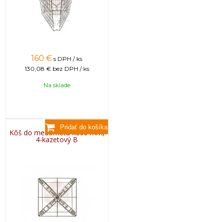
160
€
s DPH / ks
130,08 €
bez DPH / ks
Na sklade
Kôš do medometu fi800 mm,
4-kazetový B