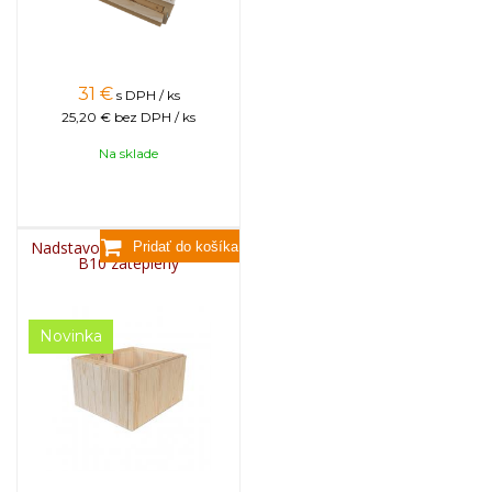
31
€
s DPH / ks
25,20 €
bez DPH / ks
Na sklade
Nadstavok drevený AKCIA -
B10 zateplený
Novinka