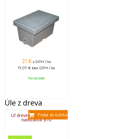
21
€
s DPH / ks
17,07 €
bez DPH / ks
Na sklade
Úle z dreva
Úľ drevený zateplený - 2x
nadstavok B10