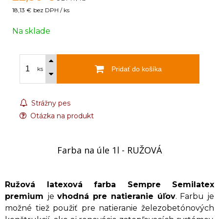
18,13 €
bez DPH / ks
Na sklade
Pridať do košíka
ks
Strážny pes
Otázka na produkt
Farba na úle 1l - RUŽOVÁ
Ružová latexová farba Sempre Semilatex
premium
je
vhodná pre natieranie úľov
. Farbu je
možné tiež použiť pre natieranie železobetónových