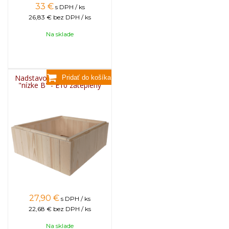
33
€
s DPH / ks
26,83 €
bez DPH / ks
Na sklade
Nadstavok drevený KLASIK
"nízke B" - E10 zateplený
27,90
€
s DPH / ks
22,68 €
bez DPH / ks
Na sklade