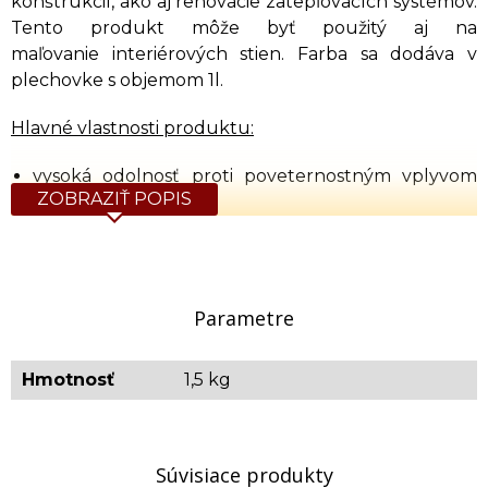
konštrukcií, ako aj renovácie zatepľovacích systémov.
Tento produkt môže byť použitý aj na
maľovanie interiérových stien. Farba sa dodáva v
plechovke s objemom 1l.
Hlavné vlastnosti produktu:
vysoká odolnosť proti poveternostným vplyvom
ZOBRAZIŤ POPIS
(UV žiarenie, vlhkosť)
vodoodpudivá
vynikajúce krytie
vynikajúca priľnavosť k rôznym podkladom
obsahuje látky odolné proti mikróbom
Parametre
vynikajúca ochranu betónu a kovov proti korózii
zakrýva škrabance a mikrotrhliny
Hmotnosť
1,5 kg
matná
Technické parametre:
Súvisiace produkty
spôsob nanášania: valček, striekaním