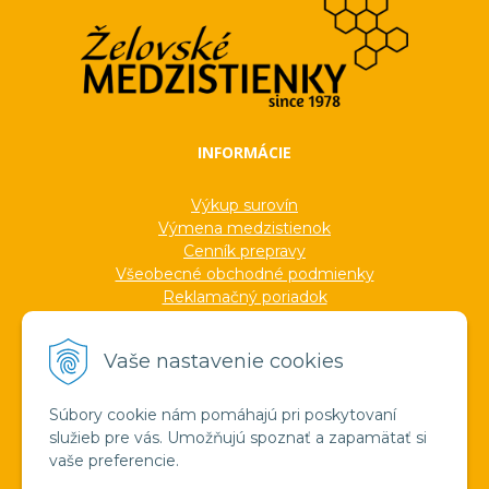
INFORMÁCIE
Výkup surovín
Výmena medzistienok
Cenník prepravy
Všeobecné obchodné podmienky
Reklamačný poriadok
Ochrana osobných údajov
Informácie o cookies
Vaše nastavenie cookies
Formuláre
Protokoly
Ocenenia
Súbory cookie nám pomáhajú pri poskytovaní
Veľkoobchod
služieb pre vás. Umožňujú spoznať a zapamätať si
Verejné obstarávanie
vaše preferencie.
Výroba sviečok zo včelieho vosku