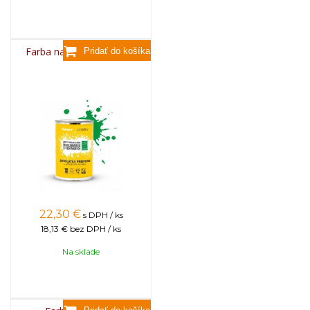
Farba na úle 1l - ZELENÁ
22,30
€
s DPH / ks
18,13 €
bez DPH / ks
Na sklade