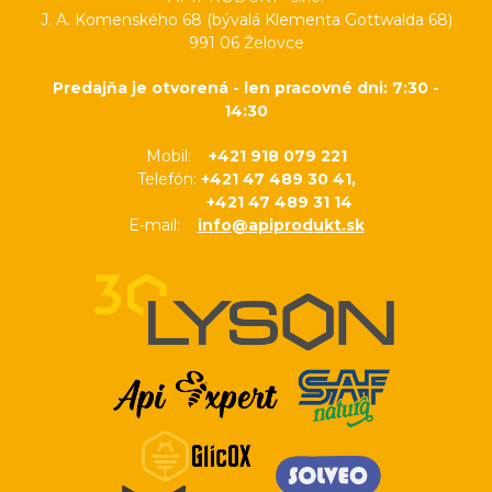
J. A. Komenského 68 (bývalá Klementa Gottwalda 68)
991 06 Želovce
Predajňa je otvorená - len pracovné dni: 7:30 -
14:30
Mobil:
+421 918 079 221
Telefón:
+421 47 489 30 41,
+421 47 489 31 14
E-mail:
info@apiprodukt.sk