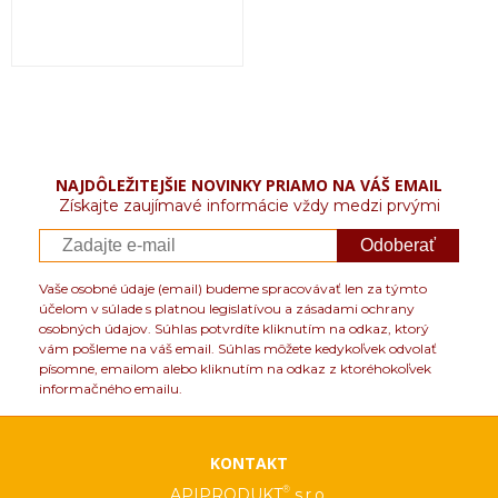
NAJDÔLEŽITEJŠIE NOVINKY PRIAMO NA VÁŠ EMAIL
Získajte zaujímavé informácie vždy medzi prvými
Odoberať
Vaše osobné údaje (email) budeme spracovávať len za týmto
účelom v súlade s platnou legislatívou a zásadami ochrany
osobných údajov. Súhlas potvrdíte kliknutím na odkaz, ktorý
vám pošleme na váš email. Súhlas môžete kedykoľvek odvolať
písomne, emailom alebo kliknutím na odkaz z ktoréhokoľvek
informačného emailu.
KONTAKT
®
APIPRODUKT
s.r.o.