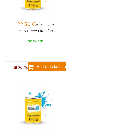
22,30
€
s DPH / ks
18,13 €
bez DPH / ks
Na sklade
Farba na úle 1l - MODRÁ