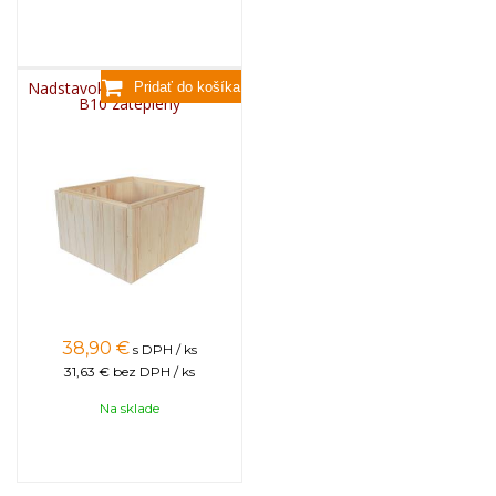
Nadstavok drevený KLASIK -
B10 zateplený
38,90
€
s DPH / ks
31,63 €
bez DPH / ks
Na sklade