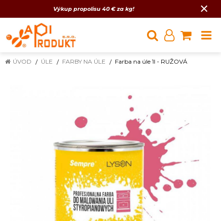
×
Výkup propolisu 40 € za kg!
ÚVOD
ÚLE
FARBY NA ÚLE
Farba na úle 1l - RUŽOVÁ