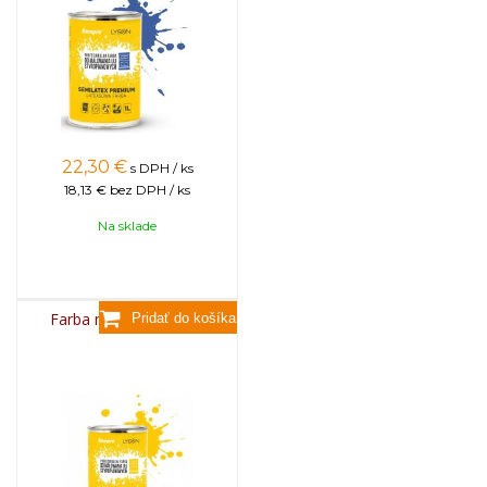
22,30
€
s DPH / ks
18,13 €
bez DPH / ks
Na sklade
Farba na úle 1l - ŽLTÁ