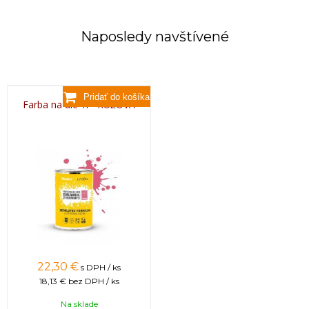
Naposledy navštívené
Farba na úle 1l - RUŽOVÁ
22,30 €
s DPH / ks
18,13 €
bez DPH / ks
Na sklade