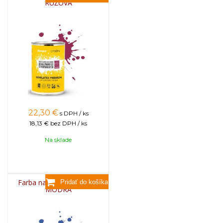
RUŽOVÁ
zamrznutí nie je výrobok vhodný na ďalšie použitie.
Orientačná hmotnosť: 1,5 kg
22,30
€
s DPH / ks
18,13 €
bez DPH / ks
Na sklade
Farba na úle 1l - TMAVO-
MODRÁ