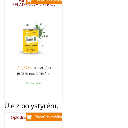
Farba na úle 1l -
SELADYNOVÁ-ZELENÁ
22,30
€
s DPH / ks
18,13 €
bez DPH / ks
Na sklade
Úle z polystyrénu
Oplodniačik nemaľovaný