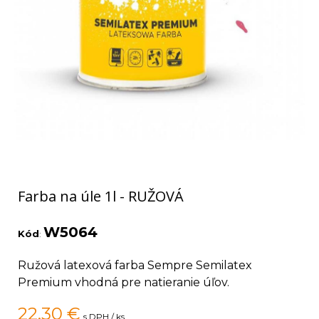
Farba na úle 1l - RUŽOVÁ
W5064
Kód
:
Ružová latexová farba Sempre Semilatex
Premium vhodná pre natieranie úľov.
22,30
€
s DPH / ks