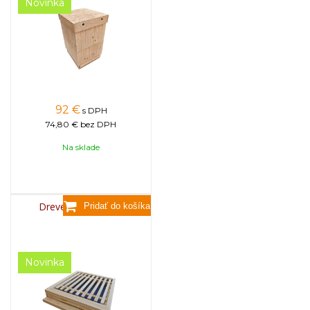
Novinka
92
€
s DPH
74,80 €
bez DPH
Na sklade
Drevené dno - B10
Novinka