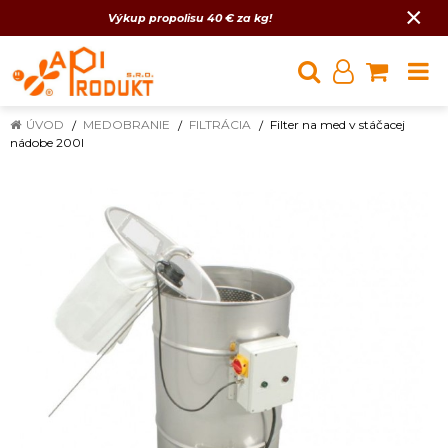
×
Výkup propolisu 40 € za kg!
ÚVOD
MEDOBRANIE
FILTRÁCIA
Filter na med v stáčacej
nádobe 200l