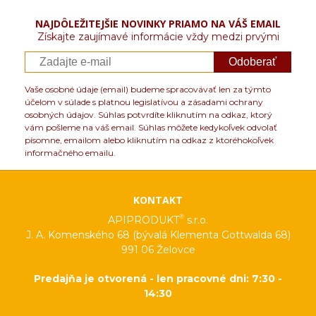
voči kyselinám
Hrúbka plechu: 0,1 mm
NAJDÔLEŽITEJŠIE NOVINKY PRIAMO NA VÁŠ EMAIL
Získajte zaujímavé informácie vždy medzi prvými
Rozmery nádoby (priemer x výška): 550x890 mm
Objem nádoby: 200l
Odoberať
Výkon motora čerpadla: 0,37 kW
Efektivita čerpadla: 900 l/h
Vaše osobné údaje (email) budeme spracovávať len za týmto
účelom v súlade s platnou legislatívou a zásadami ochrany
Napájanie: 400 V
osobných údajov. Súhlas potvrdíte kliknutím na odkaz, ktorý
Orientačná hmotnosť: 47,4 kg
vám pošleme na váš email. Súhlas môžete kedykoľvek odvolať
písomne, emailom alebo kliknutím na odkaz z ktoréhokoľvek
VIDEO:
informačného emailu.
KONTAKT
®
APIPRODUKT
s.r.o.
J. A. Komenského 68 (bývalá Klementa Gottwalda 68)
991 06 Želovce
Predajňa je otvorená - len pracovné dni: 7:30 -
14:30