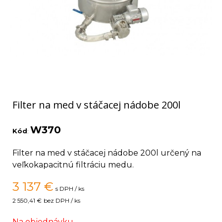
Filter na med v stáčacej nádobe 200l
W370
Kód
:
Filter na med v stáčacej nádobe 200l určený na
veľkokapacitnú filtráciu medu.
3 137
€
s DPH / ks
2 550,41 €
bez DPH / ks
Na objednávku