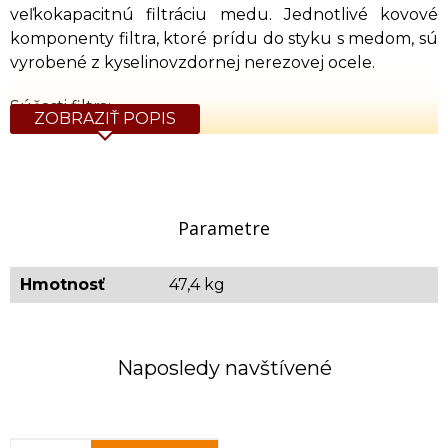
veľkokapacitnú filtráciu medu. Jednotlivé kovové
komponenty filtra, ktoré prídu do styku s medom, sú
vyrobené z kyselinovzdornej nerezovej ocele.
Súčasti filtra:
ZOBRAZIŤ POPIS
stáčacia nádoba s kapacitou 200l a vnútorným
perforovaným košom
veko nádoby s filtračnou sieťou so vstupnou
prípojkou na med
Parametre
mechanický senzor hladiny medu v stáčacej
nádobe
Hmotnosť
47,4 kg
integrované čerpadlo na odčerpanie
prefiltrovaného medu
Postup použitia:
Naposledy navštívené
Pripojte hadicu k hornému vstupnému ventilu na
veku. Druhý koniec tejto hadice pripojte na