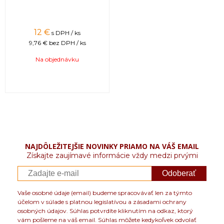
12 €
s DPH / ks
9,76 €
bez DPH / ks
Na objednávku
NAJDÔLEŽITEJŠIE NOVINKY PRIAMO NA VÁŠ EMAIL
Získajte zaujímavé informácie vždy medzi prvými
Odoberať
Vaše osobné údaje (email) budeme spracovávať len za týmto
účelom v súlade s platnou legislatívou a zásadami ochrany
osobných údajov. Súhlas potvrdíte kliknutím na odkaz, ktorý
vám pošleme na váš email. Súhlas môžete kedykoľvek odvolať