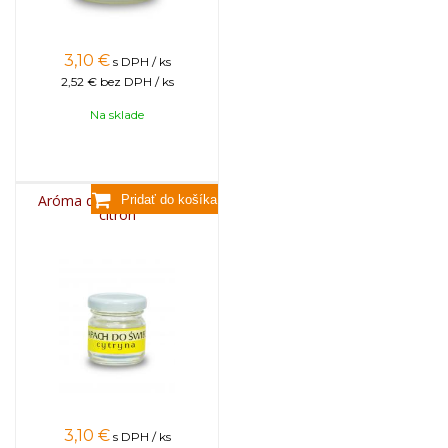
3,10
€
s DPH / ks
2,52 €
bez DPH / ks
Na sklade
Aróma do sviečok, 25g -
citrón
3,10
€
s DPH / ks