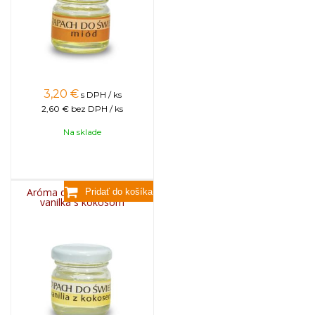
3,20
€
s DPH / ks
2,60 €
bez DPH / ks
Na sklade
Aróma do sviečok, 25g -
vanilka s kokosom