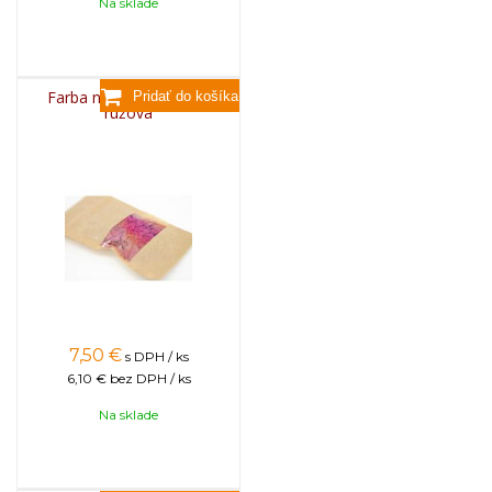
Na sklade
Farba na sviečky, 25g -
ružová
7,50
€
s DPH / ks
6,10 €
bez DPH / ks
Na sklade