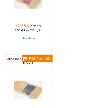
7,50
€
s DPH / ks
6,10 €
bez DPH / ks
Na sklade
Farba na sviečky, 25g - svetlo
modrá