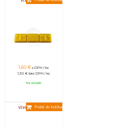
Včelí vosk,80g
1,60
€
s DPH / ks
1,30 €
bez DPH / ks
Na sklade
Včelí vosk, 3,5kg