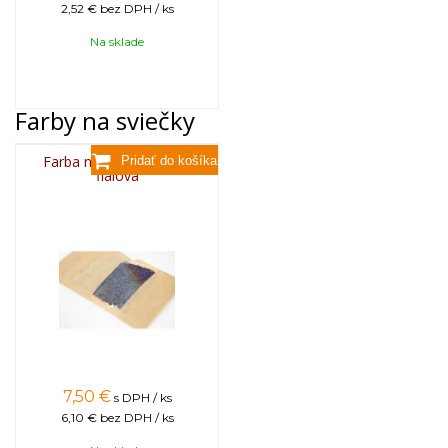
2,52 €
bez DPH / ks
Na sklade
Farby na sviečky
Farba na sviečky, 25g -
fialová
7,50
€
s DPH / ks
6,10 €
bez DPH / ks