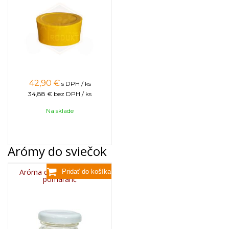
42,90
€
s DPH / ks
34,88 €
bez DPH / ks
Na sklade
Arómy do sviečok
Aróma do sviečok, 25g -
pomaranč