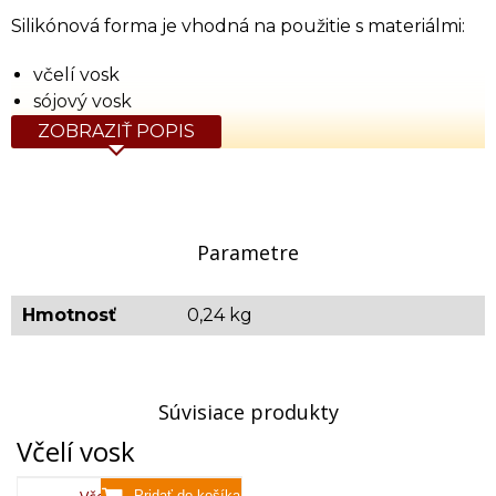
Silikónová forma je vhodná na použitie s materiálmi:
včelí vosk
sójový vosk
palmový vosk
ZOBRAZIŤ POPIS
parafín
mydlový základ
modelárska sádra
epoxidová živica
Parametre
Hmotnosť
0,24 kg
Súvisiace produkty
Včelí vosk