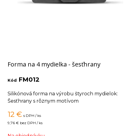
Forma na 4 mydielka - šesťhrany
FM012
Kód
:
Silikónová forma na výrobu štyroch mydielok:
Šesťhrany s rôznym motívom
12
€
s DPH / ks
9,76 €
bez DPH / ks
Na objednávku