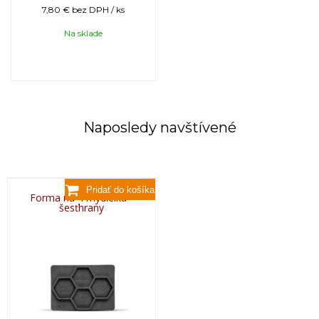
7,80 €
bez DPH / ks
Na sklade
Naposledy navštívené
Forma na 4 mydielka -
šesťhrany