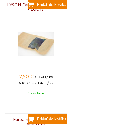
LYSON Farba na sviečky, 25g
- zelená
7,50
€
s DPH / ks
6,10 €
bez DPH / ks
Na sklade
Farba na sviečky, 25g -
oranžová