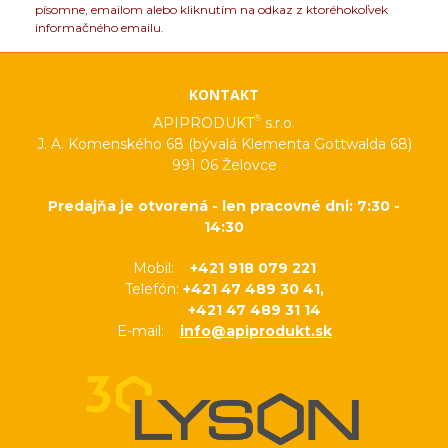
písomne, emailom alebo kliknutím na odkaz z ktoréhokoľvek
informačného emailu.
KONTAKT
®
APIPRODUKT
s.r.o.
J. A. Komenského 68 (bývalá Klementa Gottwalda 68)
991 06 Želovce
Predajňa je otvorená - len pracovné dni: 7:30 -
14:30
Mobil:
+421 918 079 221
Telefón:
+421 47 489 30 41,
+421 47 489 31 14
E-mail:
info@apiprodukt.sk