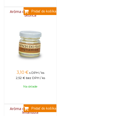
Aróma do sviečok, 25g -
škorica
3,10
€
s DPH / ks
2,52 €
bez DPH / ks
Na sklade
Aróma do sviečok, 25g -
levanduľa