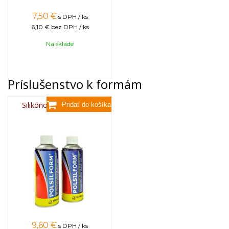
7,50
€
s DPH / ks
6,10 €
bez DPH / ks
Na sklade
Príslušenstvo k formám
Silikónový sprej 400 ml
9,60
€
s DPH / ks