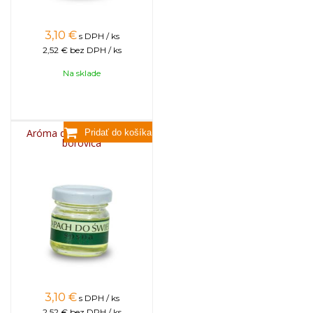
3,10
€
s DPH / ks
2,52 €
bez DPH / ks
Na sklade
Aróma do sviečok, 25g -
borovica
3,10
€
s DPH / ks
2,52 €
bez DPH / ks