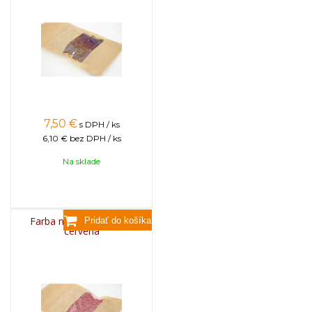
7,50
€
s DPH / ks
6,10 €
bez DPH / ks
Na sklade
Farba na sviečky, 25g -
červená