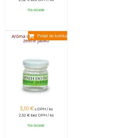
Na sklade
Aróma do sviečok, 25g -
zelené jablko
3,10
€
s DPH / ks
2,52 €
bez DPH / ks
Na sklade