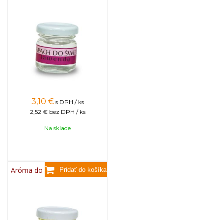
3,10
€
s DPH / ks
2,52 €
bez DPH / ks
Na sklade
Aróma do sviečok, 25g - med