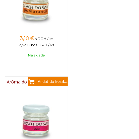
3,10
€
s DPH / ks
2,52 €
bez DPH / ks
Na sklade
Aróma do sviečok, 25g - ruža