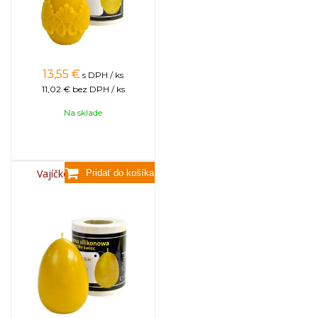
13,55
€
s DPH / ks
11,02 €
bez DPH / ks
Na sklade
Vajíčko hladké veľké