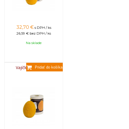
32,70
€
s DPH / ks
26,59 €
bez DPH / ks
Na sklade
Vajíčko veľkonočné