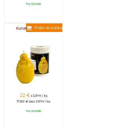
Na sklade
Kuriatko vo vajíčku
22
€
s DPH / ks
17,89 €
bez DPH / ks
Na sklade