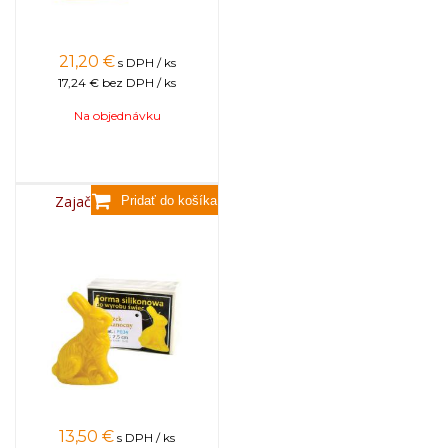
21,20
€
s DPH / ks
17,24 €
bez DPH / ks
Na objednávku
Zajačik veľkonočný
13,50
€
s DPH / ks