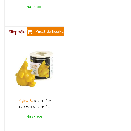
Na sklade
Sliepočka modelka sediaca
14,50
€
s DPH / ks
11,79 €
bez DPH / ks
Na sklade