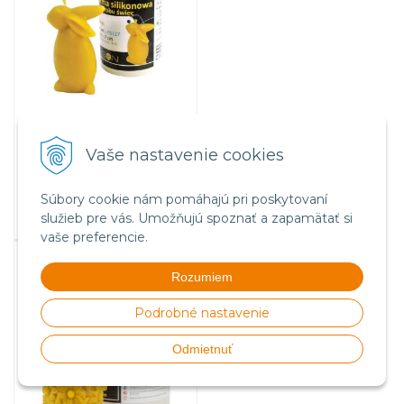
16,85
€
s DPH / ks
13,70 €
bez DPH / ks
Vaše nastavenie cookies
Na sklade
Súbory cookie nám pomáhajú pri poskytovaní
služieb pre vás. Umožňujú spoznať a zapamätať si
vaše preferencie.
Sviečka s margarétkami
Rozumiem
Podrobné nastavenie
Odmietnuť