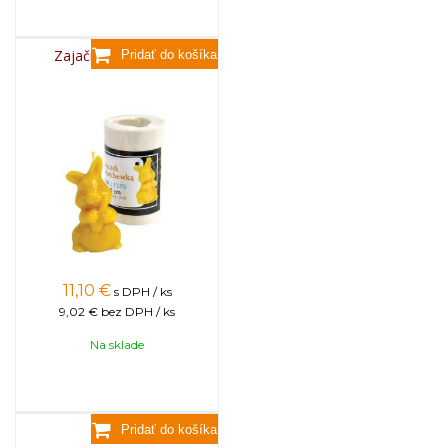
Zajačik s mrkvičkou
11,10
€
s DPH / ks
9,02 €
bez DPH / ks
Na sklade
Zajačik