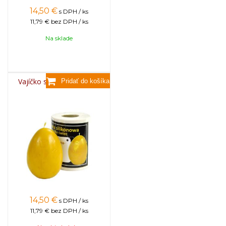
14,50
€
s DPH / ks
11,79 €
bez DPH / ks
Na sklade
Vajíčko s tulipánom malé
14,50
€
s DPH / ks
11,79 €
bez DPH / ks