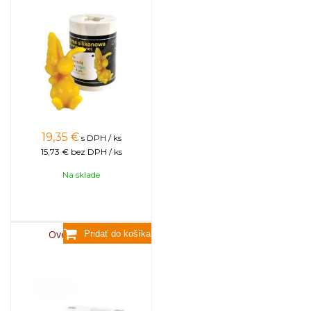
19,35
€
s DPH / ks
15,73 €
bez DPH / ks
Na sklade
Ovečka plochá