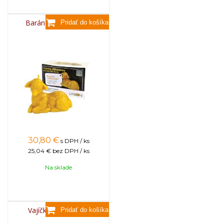
Baránok veľkonočný
30,80
€
s DPH / ks
25,04 €
bez DPH / ks
Na sklade
Vajíčko s kvietkami