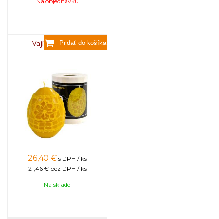
Na objednávku
Vajíčko s čipkou
26,40
€
s DPH / ks
21,46 €
bez DPH / ks
Na sklade