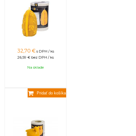
32,70
€
s DPH / ks
26,59 €
bez DPH / ks
Na sklade
Baran