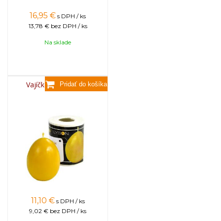
16,95
€
s DPH / ks
13,78 €
bez DPH / ks
Na sklade
Vajíčko hladké malé
11,10
€
s DPH / ks
9,02 €
bez DPH / ks