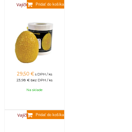
Vajíčko s kvietkami
29,50
€
s DPH / ks
23,98 €
bez DPH / ks
Na sklade
Vajíčko s textúrou