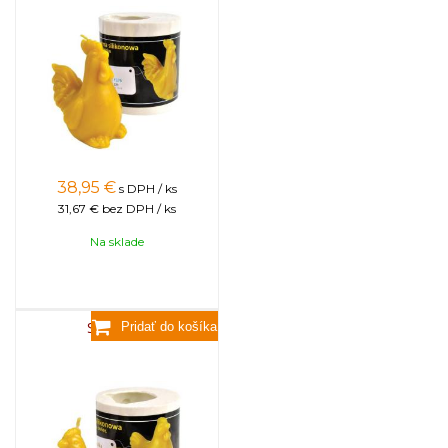
38,95
€
s DPH / ks
31,67 €
bez DPH / ks
Na sklade
Sliepočka