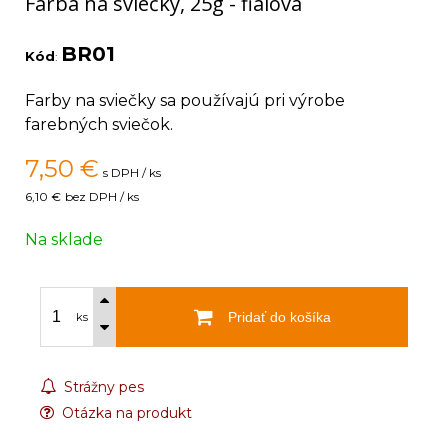
Farba na sviečky, 25g - fialová
BR01
Kód
:
Farby na sviečky sa používajú pri výrobe
farebných sviečok.
7,50
€
s DPH / ks
6,10 €
bez DPH / ks
Na sklade
Pridať do košíka
ks
Strážny pes
Otázka na produkt