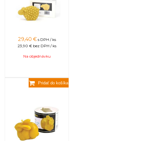
29,40
€
s DPH / ks
23,90 €
bez DPH / ks
Na objednávku
Králik