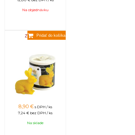
Na objednávku
Zajac malý
8,90
€
s DPH / ks
7,24 €
bez DPH / ks
Na sklade