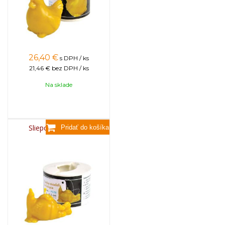
26,40
€
s DPH / ks
21,46 €
bez DPH / ks
Na sklade
Sliepočka modelka