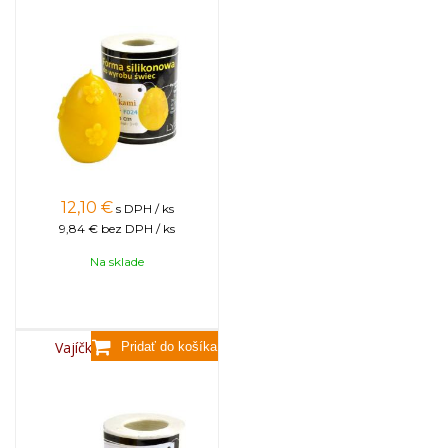
12,10
€
s DPH / ks
9,84 €
bez DPH / ks
Na sklade
Vajíčko veľkonočné