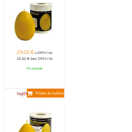
29,05
€
s DPH / ks
23,62 €
bez DPH / ks
Na sklade
Vajíčko so vzorom