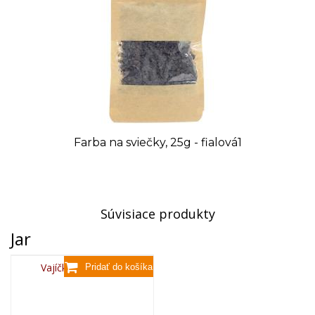
Farba na sviečky, 25g - fialová1
Súvisiace produkty
Jar
Vajíčko s vrkočom