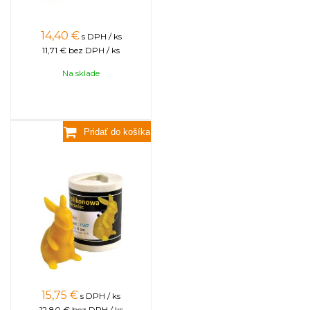
14,40
€
s DPH / ks
11,71 €
bez DPH / ks
Na sklade
Zajac
15,75
€
s DPH / ks
12,80 €
bez DPH / ks