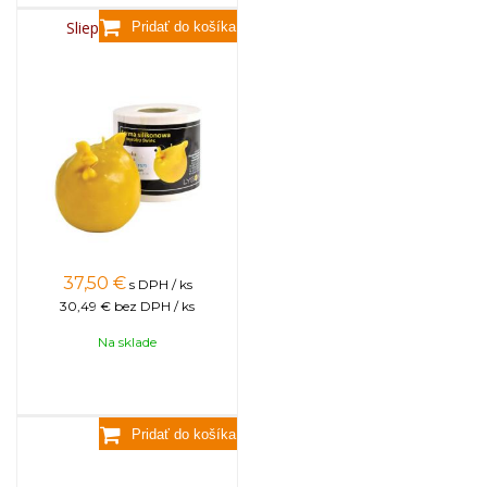
Sliepočka okrúhla
37,50
€
s DPH / ks
30,49 €
bez DPH / ks
Na sklade
Kohút