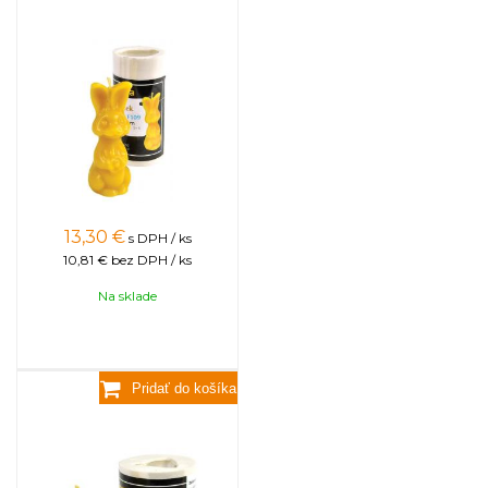
13,30
€
s DPH / ks
10,81 €
bez DPH / ks
Na sklade
Zajac