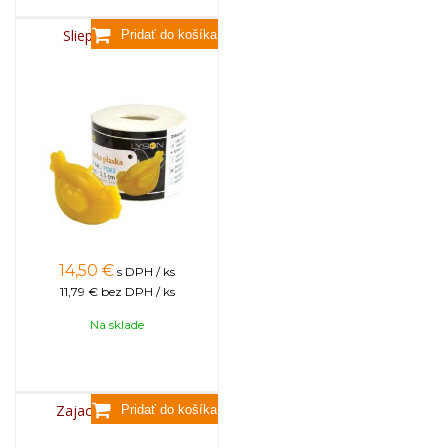
Sliepočka plochá
14,50
€
s DPH / ks
11,79 €
bez DPH / ks
Na sklade
Zajac s levanduľou