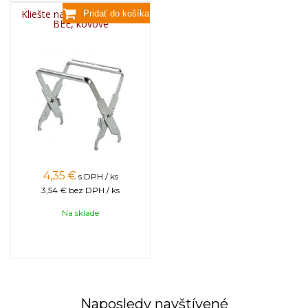
Kliešte na rámiky zdvíhacie
BEE, kovové
4,35
€
s DPH / ks
3,54 €
bez DPH / ks
Na sklade
Naposledy navštívené