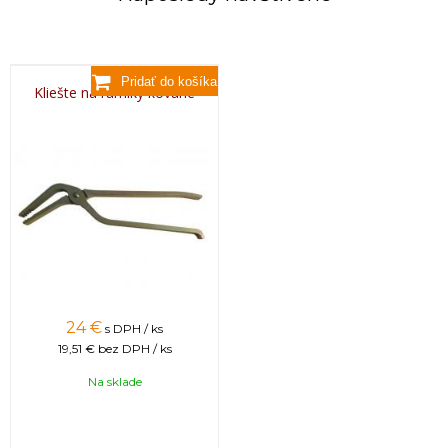
Kliešte na rámiky kované
24 €
s DPH / ks
19,51 €
bez DPH / ks
Na sklade