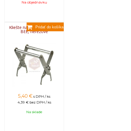
Na objednávku
Kliešte na rámiky zdvíhacie
BEE, nerezové
5,40
€
s DPH / ks
4,39 €
bez DPH / ks
Na sklade