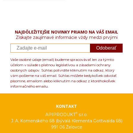
NAJDÔLEŽITEJŠIE NOVINKY PRIAMO NA VÁŠ EMAIL
Získajte zaujímavé informácie vždy medzi prvými
Odoberať
Vaše osobné údaje (email) budeme spracovávať len za týmto
účelom v súlade s platnou legislatívou a zásadami ochrany
osobných údajov. Súhlas potvrdíte kliknutím na odkaz, ktorý
vám pošleme na váš email. Súhlas môžete kedykoľvek odvolať
písomne, emailom alebo kliknutím na odkaz z ktoréhokoľvek
informačného emailu.
KONTAKT
®
APIPRODUKT
s.r.o.
J. A. Komenského 68 (bývalá Klementa Gottwalda 68)
991 06 Želovce