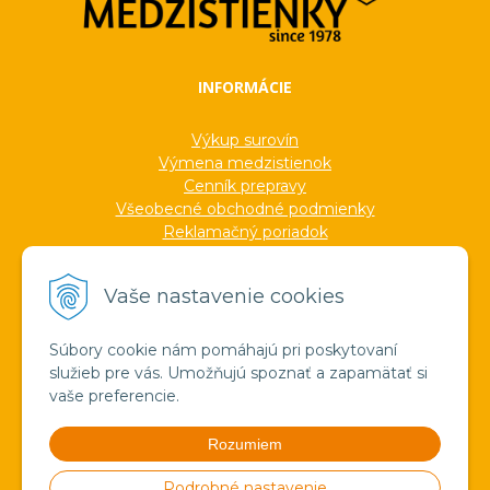
INFORMÁCIE
Výkup surovín
Výmena medzistienok
Cenník prepravy
Všeobecné obchodné podmienky
Reklamačný poriadok
Ochrana osobných údajov
Informácie o cookies
Vaše nastavenie cookies
Formuláre
Protokoly
Ocenenia
Súbory cookie nám pomáhajú pri poskytovaní
Veľkoobchod
služieb pre vás. Umožňujú spoznať a zapamätať si
Verejné obstarávanie
vaše preferencie.
Výroba sviečok zo včelieho vosku
Pravda o medzistienkach a vosku
Rozumiem
Spoznajte náš región!
Štúdium
Podrobné nastavenie