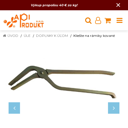
×
Výkup propolisu 40 € za kg!
ÚVOD
ÚLE
DOPLNKY K ÚĽOM
Kliešte na rámiky kované