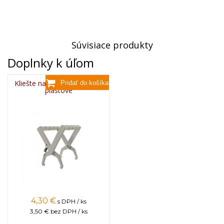
Súvisiace produkty
Doplnky k úľom
Kliešte na rámiky zdvíhacie,
plastové
4,30
€
s DPH / ks
3,50 €
bez DPH / ks