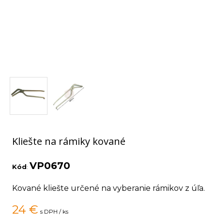
Kliešte na rámiky kované
VP0670
Kód
:
Kované kliešte určené na vyberanie rámikov z úľa.
24
€
s DPH / ks