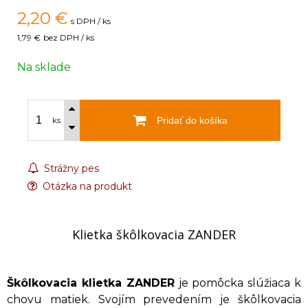
2,20
€
s DPH / ks
1,79 €
bez DPH / ks
Na sklade
Pridať do košíka
ks
Strážny pes
Otázka na produkt
Klietka škôlkovacia ZANDER
Škôlkovacia klietka ZANDER
je pomôcka slúžiaca k
chovu matiek. Svojím prevedením je škôlkovacia