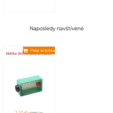
Naposledy navštívené
Klietka škôlkovacia ZANDER
2,20 €
s DPH / ks