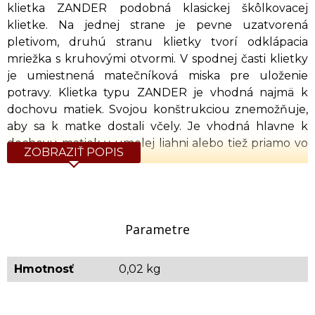
klietka ZANDER podobná klasickej škôlkovacej
klietke. Na jednej strane je pevne uzatvorená
pletivom, druhú stranu klietky tvorí odklápacia
mriežka s kruhovými otvormi. V spodnej časti klietky
je umiestnená matečníková miska pre uloženie
potravy. Klietka typu ZANDER je vhodná najmä k
dochovu matiek. Svojou konštrukciou znemožňuje,
aby sa k matke dostali včely. Je vhodná hlavne k
dochovu matiek v umelej liahni alebo tiež priamo vo
ZOBRAZIŤ POPIS
včelstve.
Škôlkovacia klietka ZANDER je vyhotovená z plastu,
čím je umožnené jednoduché čistenie napr. sodným
roztokom alebo teplou jarovou vodou a tak je
Parametre
zabezpečená aj dezinfekcia klietky.
Hmotnosť
0,02 kg
Orientačné rozmery: 6,5 x 3,5 x 2,3 cm