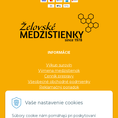
INFORMÁCIE
Výkup surovín
Výmena medzistienok
Cenník prepravy
Všeobecné obchodné podmienky
Reklamačný poriadok
Ochrana osobných údajov
Informácie o cookies
Vaše nastavenie cookies
Formuláre
Protokoly
Ocenenia
Súbory cookie nám pomáhajú pri poskytovaní