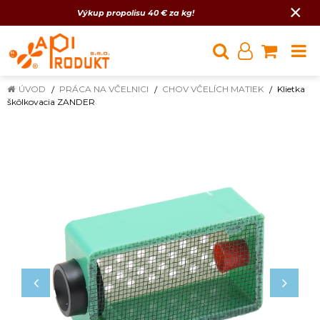
×
Výkup propolisu 40 € za kg!
ÚVOD
PRÁCA NA VČELNICI
CHOV VČELÍCH MATIEK
Klietka
škôlkovacia ZANDER