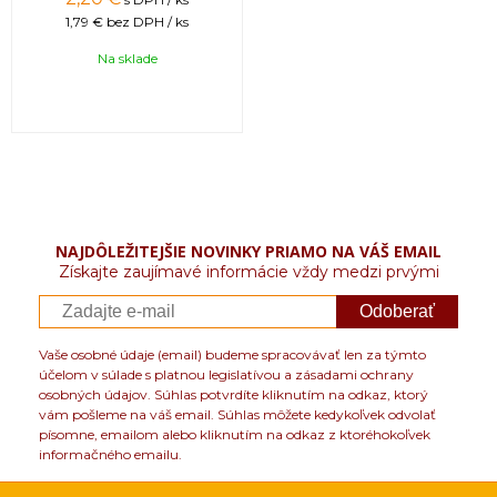
1,79 €
bez DPH / ks
Na sklade
NAJDÔLEŽITEJŠIE NOVINKY PRIAMO NA VÁŠ EMAIL
Získajte zaujímavé informácie vždy medzi prvými
Odoberať
Vaše osobné údaje (email) budeme spracovávať len za týmto
účelom v súlade s platnou legislatívou a zásadami ochrany
osobných údajov. Súhlas potvrdíte kliknutím na odkaz, ktorý
vám pošleme na váš email. Súhlas môžete kedykoľvek odvolať
písomne, emailom alebo kliknutím na odkaz z ktoréhokoľvek
informačného emailu.