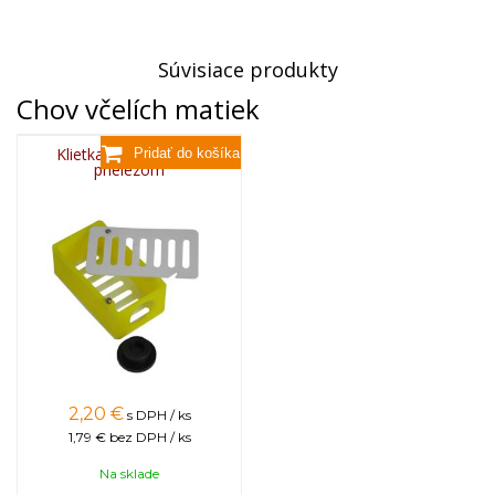
Súvisiace produkty
Chov včelích matiek
Klietka škôlkovacia s
prielezom
2,20
€
s DPH / ks
1,79 €
bez DPH / ks
Na sklade