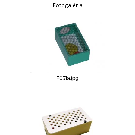
Fotogaléria
F051a.jpg