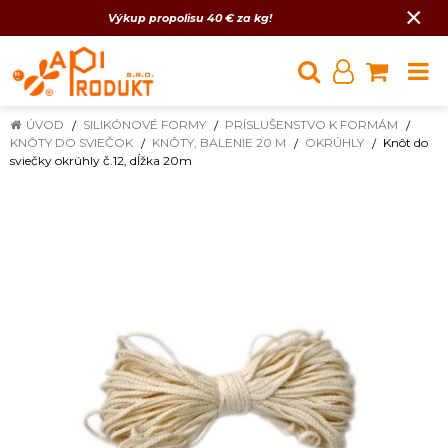
×
Výkup propolisu 40 € za kg!
ÚVOD
SILIKÓNOVÉ FORMY
PRÍSLUŠENSTVO K FORMÁM
KNÔTY DO SVIEČOK
KNÔTY, BALENIE 20 M
OKRÚHLY
Knôt do
sviečky okrúhly č.12, dĺžka 20m