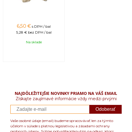
6,50 €
s DPH / bal
5,28 €
bez DPH / bal
Na sklade
NAJDÔLEŽITEJŠIE NOVINKY PRIAMO NA VÁŠ EMAIL
Získajte zaujímavé informácie vždy medzi prvými
Odoberať
Vaše osobné údaje (email) budeme spracovávať len za týmto
účelom v súlade s platnou legislatívou a zásadami ochrany
osobných údajov. Súhlas potvrdíte kliknutím na odkaz, ktorý