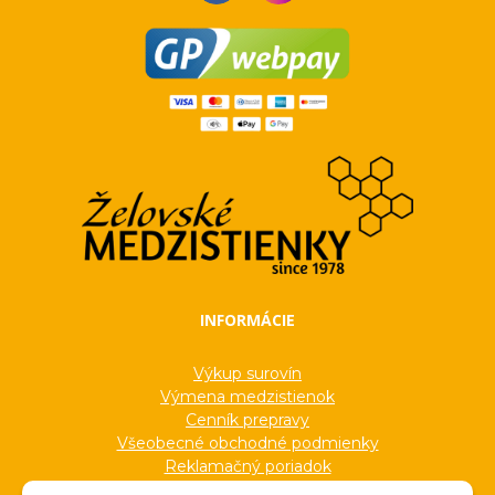
INFORMÁCIE
Výkup surovín
Výmena medzistienok
Cenník prepravy
Všeobecné obchodné podmienky
Reklamačný poriadok
Ochrana osobných údajov