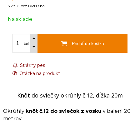
5,28 €
bez DPH / bal
Na sklade
Pridať do košíka
bal
Strážny pes
Otázka na produkt
Knôt do sviečky okrúhly č.12, dĺžka 20m
Okrúhly
knôt č.12 do sviečok z vosku
v balení 20
metrov.