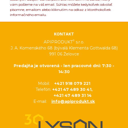
vám pošleme na váš email. Súhlas môžete kedykoľvek odvolať
písomne, emailom alebo kliknutím na odkaz z ktoréhokoľvek
informačného emailu.
KONTAKT
®
APIPRODUKT
s.r.o.
J. A. Komenského 68 (bývalá Klementa Gottwalda 68)
991 06 Želovce
Predajňa je otvorená - len pracovné dni: 7:30 -
14:30
Mobil:
+421 918 079 221
Telefón:
+421 47 489 30 41,
+421 47 489 31 14
E-mail:
info@apiprodukt.sk