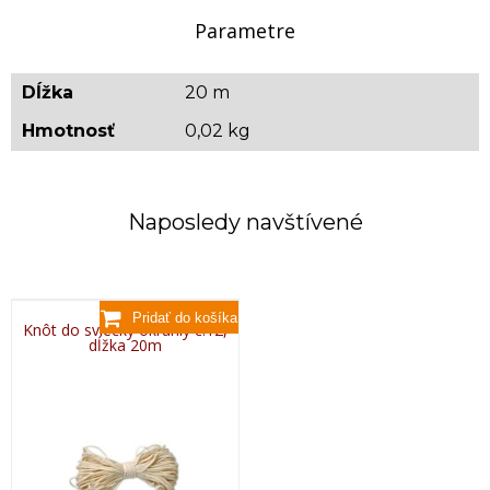
Parametre
Dĺžka
20 m
Hmotnosť
0,02 kg
Naposledy navštívené
Knôt do sviečky okrúhly č.12,
dĺžka 20m