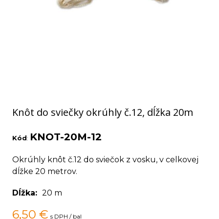
Knôt do sviečky okrúhly č.12, dĺžka 20m
KNOT-20M-12
Kód
:
Okrúhly knôt č.12 do sviečok z vosku, v celkovej
dĺžke 20 metrov.
Dĺžka
20 m
6,50
€
s DPH / bal