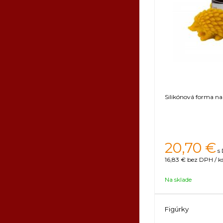
Silikónová forma na
20,70
€
s
16,83 €
bez DPH / k
Na sklade
Figúrky