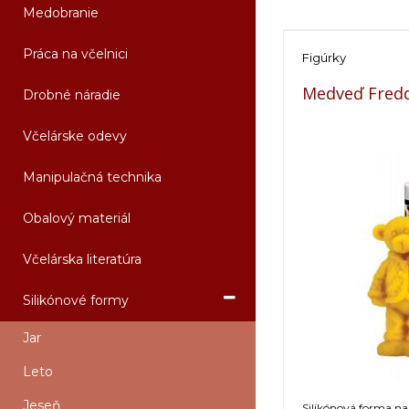
Medobranie
Práca na včelnici
Figúrky
Medveď Fred
Drobné náradie
Včelárske odevy
Manipulačná technika
Obalový materiál
Včelárska literatúra
Silikónové formy
Jar
Leto
Jeseň
Silikónová forma na