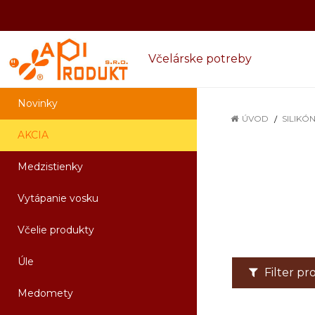
Včelárske potreby
Novinky
ÚVOD
SILIKÓ
AKCIA
Medzistienky
Vytápanie vosku
Včelie produkty
Úle
Filter p
Medomety