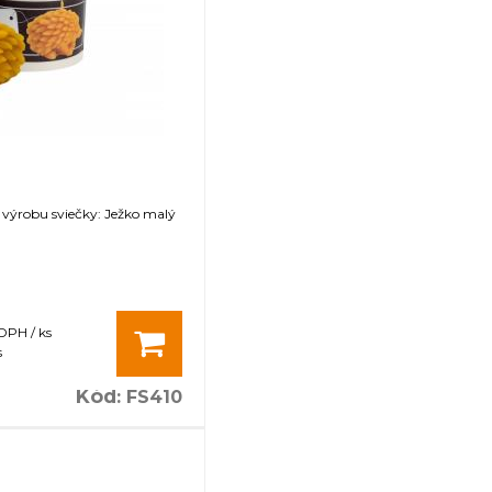
 výrobu sviečky: Ježko malý
 DPH / ks
s
Kód
:
FS410