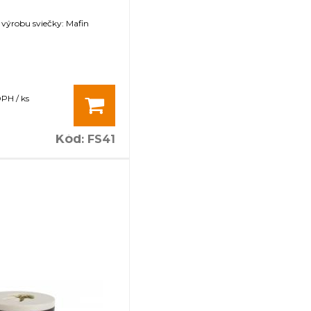
 výrobu sviečky: Mafin
DPH / ks
Kód
:
FS41