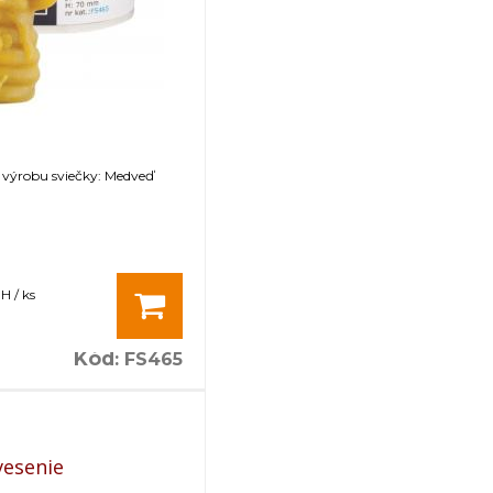
 výrobu sviečky: Medveď
H / ks
Kód
:
FS465
vesenie