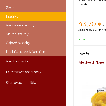
Freddy
Zima
Figúrky
43,70
€
Vianočné ozdoby
s
35,53 €
bez DPH / k
Slávne stavby
Na sklade
Čajové sviečky
Príslušenstvo k formám
Figúrky
Výroba mydla
Medveď "bee 
Darčekové predmety
Štartovacie balíčky