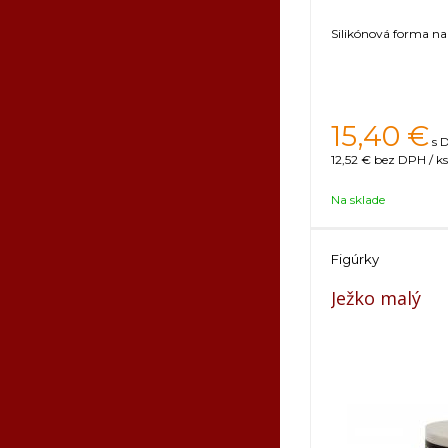
Silikónová forma na
15,40
€
s 
12,52 €
bez DPH / ks
Na sklade
Figúrky
Ježko malý