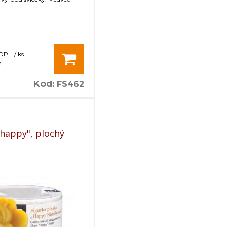
 DPH / ks
s
Kód
:
FS462
happy", plochý