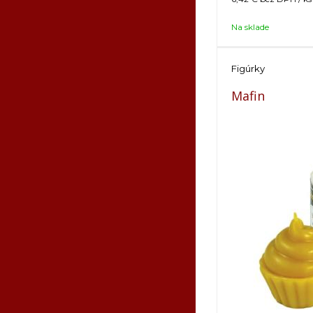
Na sklade
Figúrky
Mafin