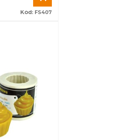
Kód
:
FS407