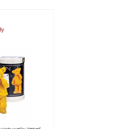
dy
 výrobu sviečky: Medveď