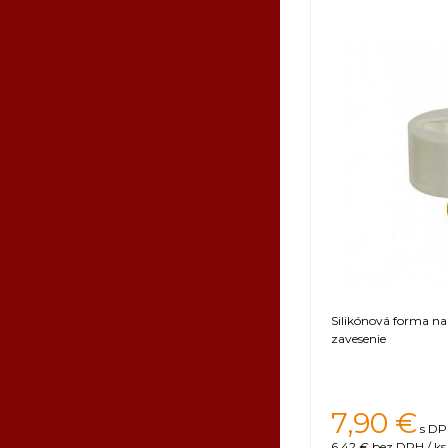
Silikónová forma na
zavesenie
7,90
€
s DP
6,42 €
bez DPH / ks