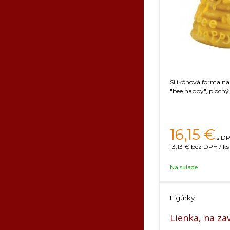
Silikónová forma na
"bee happy", plochý
16,15
€
s DP
13,13 €
bez DPH / ks
Na sklade
Figúrky
Lienka, na za