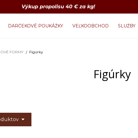
Výkup propolisu 40 € za kg!
DARČEKOVÉ POUKÁŽKY
VEĽKOOBCHOD
SLUŽBY
NOVÉ FORMY
Figúrky
Figúrky
roduktov