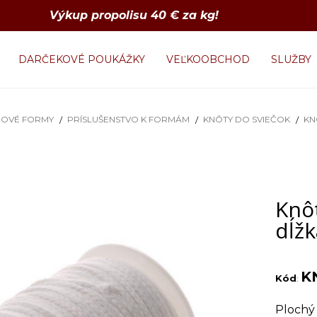
Výkup propolisu 40 € za kg!
DARČEKOVÉ POUKÁŽKY
VEĽKOOBCHOD
SLUŽBY
NOVÉ FORMY
PRÍSLUŠENSTVO K FORMÁM
KNÔTY DO SVIEČOK
KN
Knôt
dĺž
K
Kód
:
Plochý 