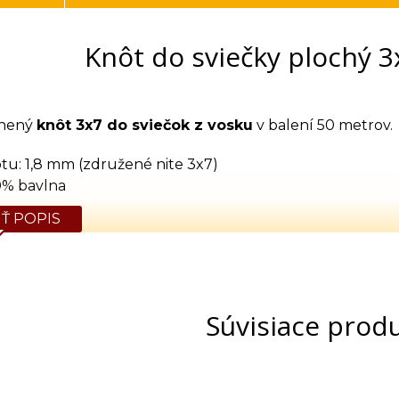
Knôt do sviečky plochý 3
lnený
knôt 3x7 do sviečok z vosku
v balení 50 metrov.
tu: 1,8 mm (združené nite 3x7)
00% bavlna
Ť POPIS
Súvisiace prod