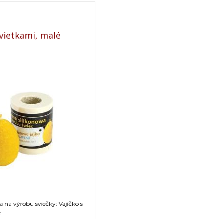
kvietkami, malé
a na výrobu sviečky: Vajíčko s
é