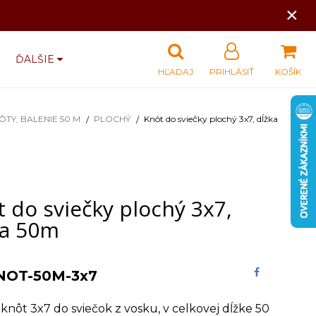
×
ĎALŠIE
HĽADAJ
PRIHLÁSIŤ
KOŠÍK
ÔTY, BALENIE 50 M
PLOCHÝ
Knôt do sviečky plochý 3x7, dĺžka
 do sviečky plochý 3x7,
ka 50m
NOT-50M-3x7
knôt 3x7 do sviečok z vosku, v celkovej dĺžke 50