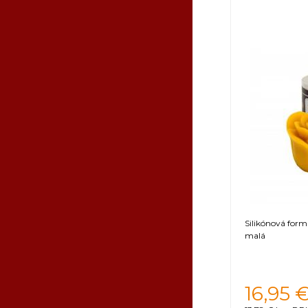
Silikónová form
malá
16,95