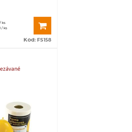
/ ks
/ ks
Kód
:
FS158
rezávané