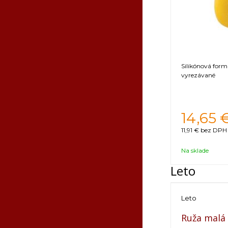
Silikónová form
vyrezávané
14,65
11,91 €
bez DPH 
Na sklade
Leto
Leto
Ruža malá