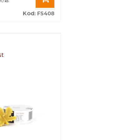
 / ks
Kód
:
FS408
st