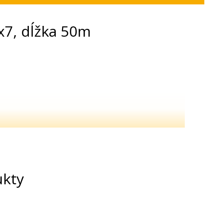
x7, dĺžka 50m
ukty