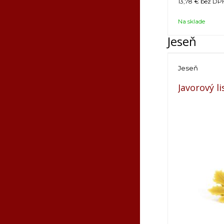
13,78 €
bez DPH
Na sklade
Jeseň
Jeseň
Javorový li