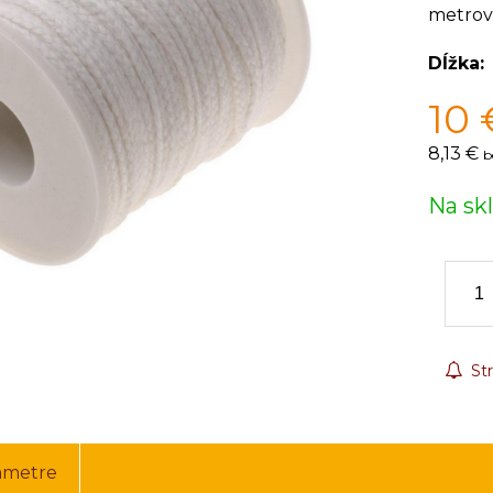
metrov
Dĺžka
10
8,13 €
b
Na sk
Str
ametre