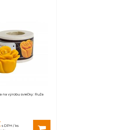
a na výrobu sviečky: Ruža
€
s DPH / ks