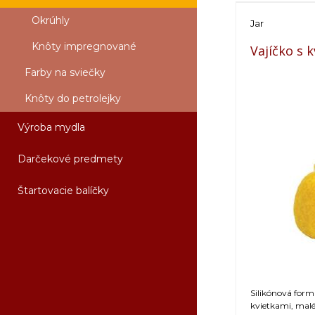
Okrúhly
Jar
Knôty impregnované
Vajíčko s 
Farby na sviečky
Knôty do petrolejky
Výroba mydla
Darčekové predmety
Štartovacie balíčky
Silikónová form
kvietkami, mal