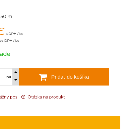
.
50 m
€
s DPH / bal
ez DPH / bal
lade
Pridať do košíka
bal
ážny pes
Otázka na produkt