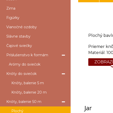
Zima
Figúrky
Vianočné ozdoby
Plochý bav
Slávne stavby
Čajové sviečky
Priemer knô
Materiál: 1
Príslušenstvo k formám
ZOBRAZI
Arómy do sviečok
Knôty do sviečok
Knôty, balenie 5 m
Knôty, balenie 20 m
Knôty, balenie 50 m
Jar
Plochý