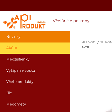
Včelárske potreby
Novinky
ÚVOD
SILIKÓ
50m
AKCIA
Medzistienky
Vytápanie vosku
Včelie produkty
Úle
Medomety