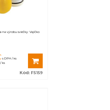
a na výrobu sviečky: Vajíčko
€
s DPH / ks
/ ks
Kód
:
FS159