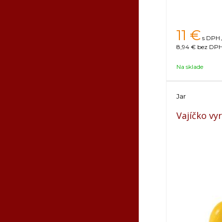
11
€
s DPH 
8,94 €
bez DPH 
Na sklade
Jar
Vajíčko vy