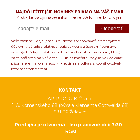
NAJDÔLEŽITEJŠIE NOVINKY PRIAMO NA VÁŠ EMAIL
Získajte zaujímavé informácie vždy medzi prvými
Odoberať
Vaše osobné údaje (email) budeme spracovávať len za týmto
účelom v súlade s platnou legislatívou a zásadami ochrany
osobných údajov. Súhlas potvrdíte kliknutím na odkaz, ktorý
vám pošleme na váš email. Súhlas môžete kedykoľvek odvolať
písomne, emailom alebo kliknutím na odkaz z ktoréhokoľvek
informačného emailu.
KONTAKT
®
APIPRODUKT
s.r.o.
J. A. Komenského 68 (bývalá Klementa Gottwalda 68)
991 06 Želovce
Predajňa je otvorená - len pracovné dni: 7:30 -
14:30