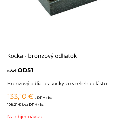
Kocka - bronzový odliatok
OD51
Kód
:
Bronzový odliatok kocky zo včelieho plástu.
133,10
€
s DPH / ks
108,21 €
bez DPH / ks
Na objednávku