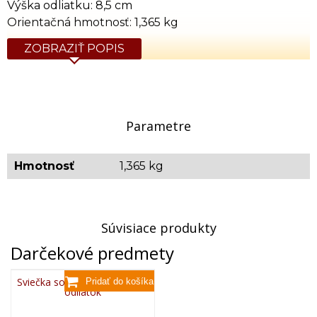
Výška odliatku: 8,5 cm
Orientačná hmotnosť: 1,365 kg
ZOBRAZIŤ POPIS
Parametre
Hmotnosť
1,365 kg
Súvisiace produkty
Darčekové predmety
Sviečka so včelou - bronzový
odliatok