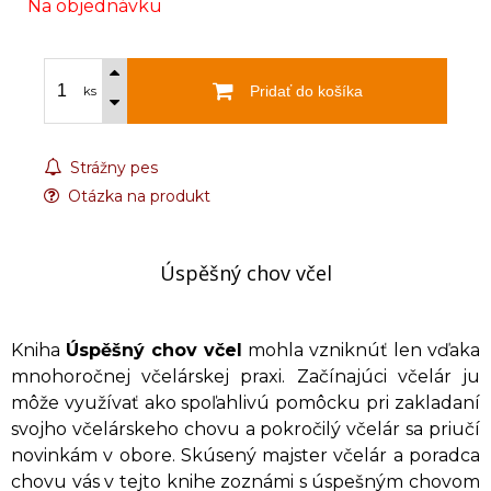
Na objednávku
Pridať do košíka
ks
Strážny pes
Otázka na produkt
Úspěšný chov včel
Kniha
Úspěšný chov včel
mohla vzniknúť len vďaka
mnohoročnej včelárskej praxi. Začínajúci včelár ju
môže využívať ako spoľahlivú pomôcku pri zakladaní
svojho včelárskeho chovu a pokročilý včelár sa priučí
novinkám v obore. Skúsený majster včelár a poradca
chovu vás v tejto knihe zoznámi s úspešným chovom