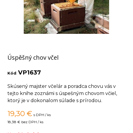
Úspěšný chov včel
VP1637
Kód
:
Skúsený majster včelár a poradca chovu vás v
tejto knihe zoznámi s úspešným chovom včiel,
ktorý je v dokonalom súlade s prírodou.
19,30
€
s DPH / ks
18,38 €
bez DPH / ks