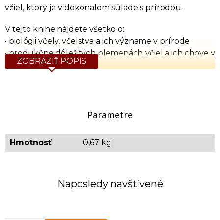
včiel, ktorý je v dokonalom súlade s prírodou.
V tejto knihe nájdete všetko o:
• biológii včely, včelstva a ich význame v prírode
• produkčne dôležitých plemenách včiel a ich chove v
ZOBRAZIŤ POPIS
nadstavkových úľoch
• udržaní zdravia včiel s dôrazom na utlmenie
varroázy
• ošetrovaní včelstiev
Parametre
Autor: Franz Lampeitl | Vydavateľstvo: Víkend | Rok
vydania: 2016
Hmotnosť
0,67 kg
Detaily: 208 strán | pevná väzba | český jazyk | ISBN
978-80-7433-143-5
Orientačná hmotnosť: 0,670 kg
Naposledy navštívené