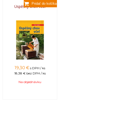
Úspěšný chov včel
19,30 €
s DPH / ks
18,38 €
bez DPH / ks
Na objednávku