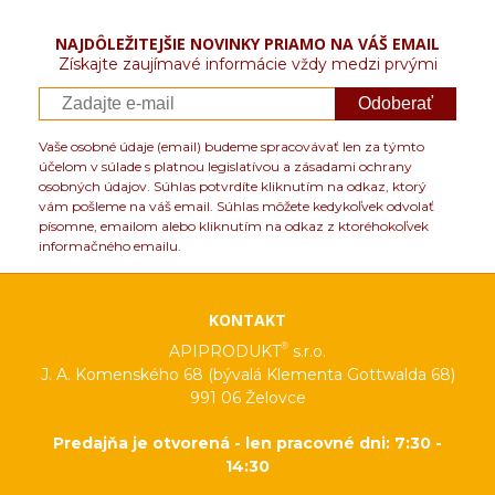
NAJDÔLEŽITEJŠIE NOVINKY PRIAMO NA VÁŠ EMAIL
Získajte zaujímavé informácie vždy medzi prvými
Odoberať
Vaše osobné údaje (email) budeme spracovávať len za týmto
účelom v súlade s platnou legislatívou a zásadami ochrany
osobných údajov. Súhlas potvrdíte kliknutím na odkaz, ktorý
vám pošleme na váš email. Súhlas môžete kedykoľvek odvolať
písomne, emailom alebo kliknutím na odkaz z ktoréhokoľvek
informačného emailu.
KONTAKT
®
APIPRODUKT
s.r.o.
J. A. Komenského 68 (bývalá Klementa Gottwalda 68)
991 06 Želovce
Predajňa je otvorená - len pracovné dni: 7:30 -
14:30