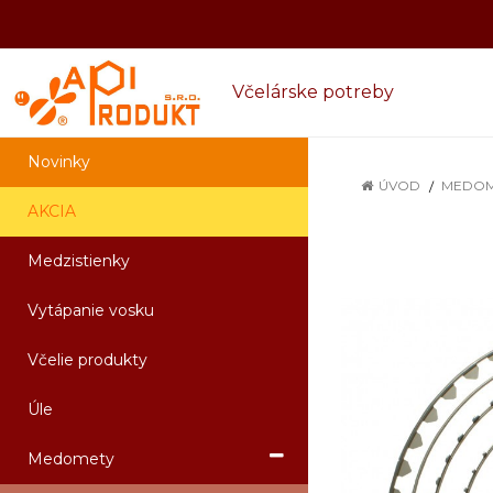
Včelárske potreby
Novinky
ÚVOD
MEDOM
AKCIA
Medzistienky
Vytápanie vosku
Včelie produkty
Úle
Medomety