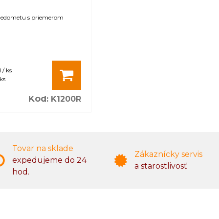
medometu s priemerom
 / ks
ks
Kód
:
K1200R
Tovar na sklade
Zákaznícky servis
expedujeme do 24
a starostlivosť
hod.