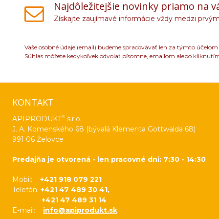
Najdôležitejšie novinky priamo na v
Získajte zaujímavé informácie vždy medzi prvým
Vaše osobné údaje (email) budeme spracovávať len za týmto účelom v
Súhlas môžete kedykoľvek odvolať písomne, emailom alebo kliknutí
KONTAKT
®
APIPRODUKT
s.r.o.
J. A. Komenského 68 (bývalá Klementa Gottwalda 68)
991 06 Želovce
Predajňa je otvorená - len pracovné dni: 7:30 - 14:30
Mobil:
+421 918 079 221
Telefón:
+421 47 489 30 41,
+421 47 489 31 14
E-mail:
info@apiprodukt.sk