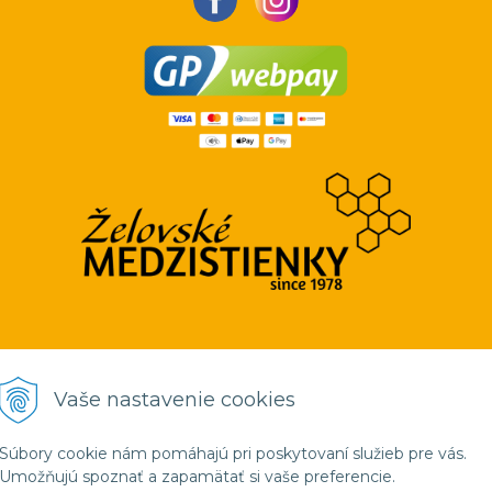
Vaše nastavenie cookies
Súbory cookie nám pomáhajú pri poskytovaní služieb pre vás.
 a výroba medzistienok | www.apiprodukt.eu •
NextShop
&
e-shop Pohoda Co
Umožňujú spoznať a zapamätať si vaše preferencie.