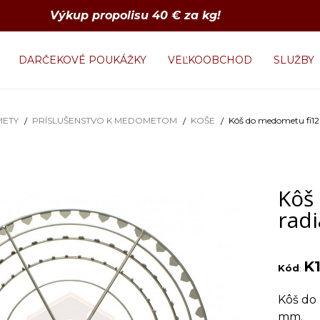
Výkup propolisu 40 € za kg!
DARČEKOVÉ POUKÁŽKY
VEĽKOOBCHOD
SLUŽBY
ETY
PRÍSLUŠENSTVO K MEDOMETOM
KOŠE
Kôš do medometu fi1
Kôš
radi
K
Kód
:
Kôš do
mm.