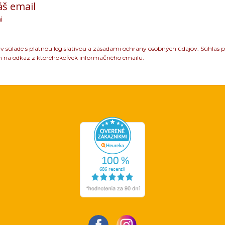
áš email
i
 súlade s platnou legislatívou a zásadami ochrany osobných údajov. Súhlas p
m na odkaz z ktoréhokoľvek informačného emailu.