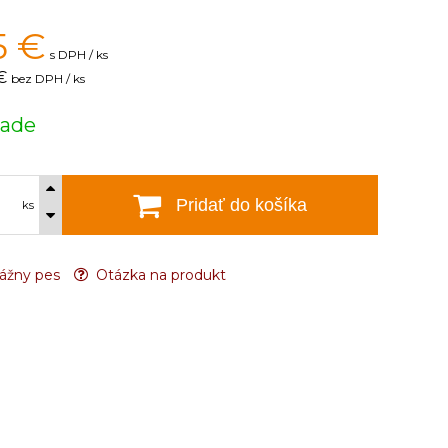
5
€
s DPH / ks
€
bez DPH / ks
lade
Pridať do košíka
ks
ážny pes
Otázka na produkt