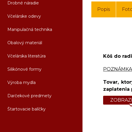
Drobné náradie
Popis
Fot
Včelárske odevy
Manipulačná technika
Obalový materiál
Včelárska literatúra
Kôš do ra
POZNÁMKA
Silikónové formy
Tovar, kto
Výroba mydla
zaplatenia
Darčekové predmety
ZOBRAZI
Štartovacie balíčky