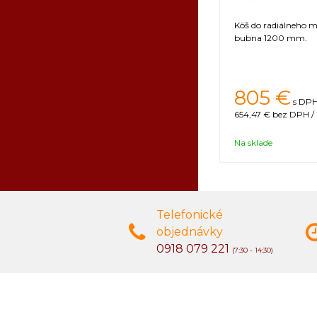
Kôš do radiálneho 
bubna 1200 mm.
805 €
s DPH
654,47 €
bez DPH / 
Na sklade
Telefonické
objednávky
0918 079 221
(7:30 - 14:30)