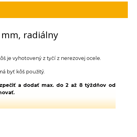
 mm, radiálny
ôš je vyhotovený z tyčí z nerezovej ocele.
á byť kôš použitý.
ezpečiť a dodať max. do 2 až 8 týždňov od
movať.