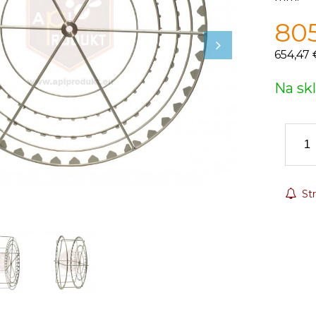
80
654,47 
Na sk
Str