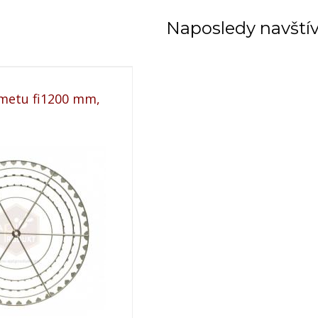
Naposledy navští
metu fi1200 mm,