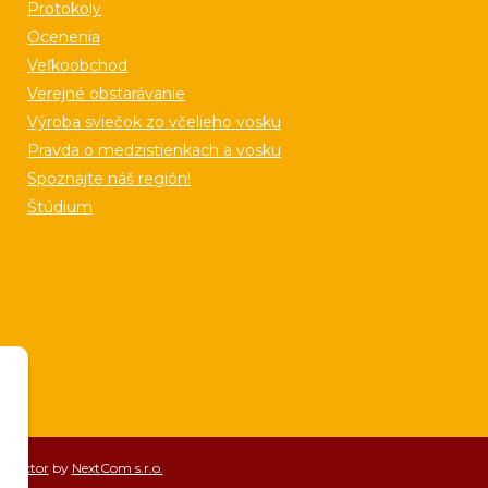
Protokoly
Ocenenia
Veľkoobchod
Verejné obstarávanie
Výroba sviečok zo včelieho vosku
Pravda o medzistienkach a vosku
Spoznajte náš región!
Štúdium
nnector
by
NextCom s.r.o.