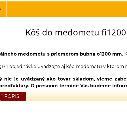
o
Kôš do medometu fi1200
diálneho medometu s priemerom bubna o1200 mm.
K
:
Pri objednávke uvádzajte aj kód medometu v ktorom m
rý nie je uvádzaný ako tovar skladom, vieme zab
 predfaktúry. O presnom termíne Vás budeme infor
Ť POPIS