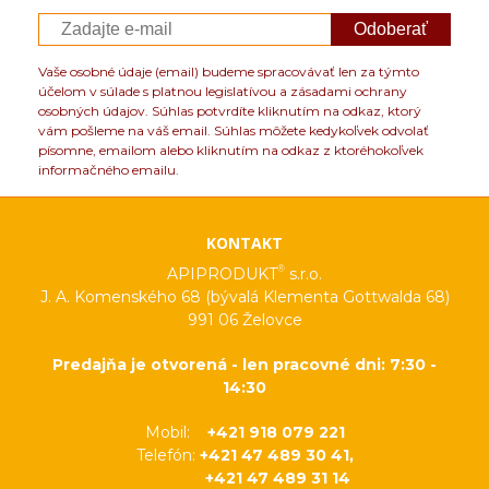
Odoberať
Vaše osobné údaje (email) budeme spracovávať len za týmto
účelom v súlade s platnou legislatívou a zásadami ochrany
osobných údajov. Súhlas potvrdíte kliknutím na odkaz, ktorý
vám pošleme na váš email. Súhlas môžete kedykoľvek odvolať
písomne, emailom alebo kliknutím na odkaz z ktoréhokoľvek
informačného emailu.
KONTAKT
®
APIPRODUKT
s.r.o.
J. A. Komenského 68 (bývalá Klementa Gottwalda 68)
991 06 Želovce
Predajňa je otvorená - len pracovné dni: 7:30 -
14:30
Mobil:
+421 918 079 221
Telefón:
+421 47 489 30 41,
+421 47 489 31 14