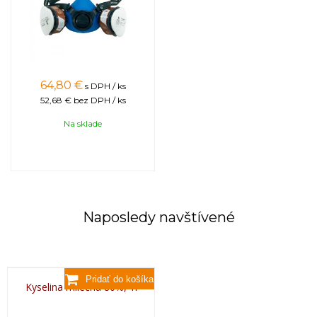
64,80
€
s DPH / ks
52,68 €
bez DPH / ks
Na sklade
Naposledy navštívené
Kyselina mliečna 80%, 1l