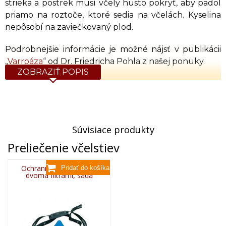
strieka a postrek musí včely husto pokryť, aby padol
priamo na roztoče, ktoré sedia na včelách. Kyselina
nepôsobí na zaviečkovaný plod.
Podrobnejšie informácie je možné nájsť v publikácii
„
Varroáza
“ od Dr. Friedricha Pohla z našej ponuky.
ZOBRAZIŤ POPIS
Obsah hlavnej zložky: 80%
Objem: 1l
Pri práci s kyselinou je nevyhnutné dodržiavať
Súvisiace produkty
príslušné bezpečnostné opatrenia.
Preliečenie včelstiev
Ochranná polomaska s
dvoma filtrami, sada