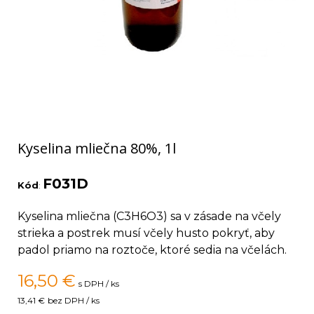
Kyselina mliečna 80%, 1l
F031D
Kód
:
Kyselina mliečna (C3H6O3) sa v zásade na včely
strieka a postrek musí včely husto pokryť, aby
padol priamo na roztoče, ktoré sedia na včelách.
16,50
€
s DPH / ks
13,41 €
bez DPH / ks