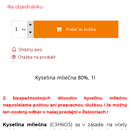
Na objednávku
Pridať do košíka
ks
Strážny pes
Otázka na produkt
Kyselina mliečna 80%, 1l
Z bezpečnostných dôvodov kyselinu mliečnu
neposielame poštou ani prepravnou službou ! Je možný
len osobný odber v našej predajni v Želovciach !
Kyselina mliečna
(C3H6O3) sa v zásade na včely