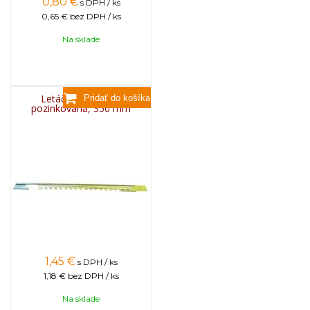
0,80
€
s DPH / ks
0,65 €
bez DPH / ks
Na sklade
Letáčová zábrana
pozinkovaná, 350 mm
1,45
€
s DPH / ks
1,18 €
bez DPH / ks
Na sklade