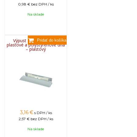
0,98 €
bez DPH / ks
Na sklade
Výpust s uzáverom pre
plastové a polystyrénové dná
– plastový
3,16
€
s DPH / ks
2,57 €
bez DPH / ks
Na sklade