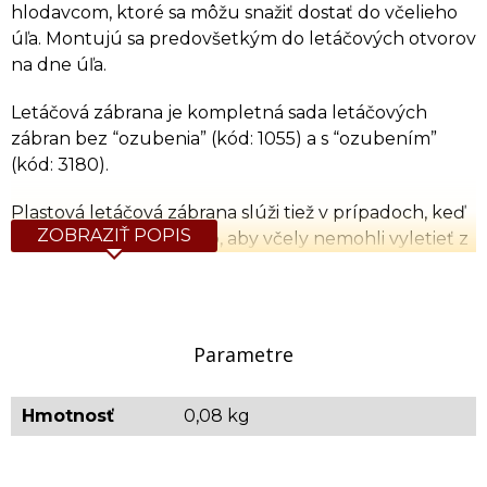
hlodavcom, ktoré sa môžu snažiť dostať do včelieho
úľa. Montujú sa predovšetkým do letáčových otvorov
na dne úľa.
Letáčová zábrana je kompletná sada letáčových
zábran bez “ozubenia” (kód: 1055) a s “ozubením”
(kód: 3180).
Plastová letáčová zábrana slúži tiež v prípadoch, keď
ZOBRAZIŤ POPIS
chceme dosiahnuť toho, aby včely nemohli vyletieť z
úľa a pritom bol úľ vetraný. V tom prípade "ozubenú"
zábranu (kód: 3180) nastavíme tak, že ju jednoducho
otočíme zubami hore a pripevníme naspäť do
plastovej letáčovej zábrany bez "ozubenia" (kód:
Parametre
1055).
Hmotnosť
0,08 kg
Rozmery: 375 x 35 mm
Orientačná hmotnosť: 0,080 kg