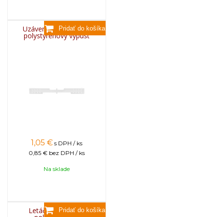
Uzáver pre plastový a
polystyrénový výpust
1,05
€
s DPH / ks
0,85 €
bez DPH / ks
Na sklade
Letáčová zábrana