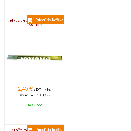
Letáčová zábrana nerezová,
230 mm
2,40
€
s DPH / ks
1,95 €
bez DPH / ks
Na sklade
Letáčová zábrana kovová,