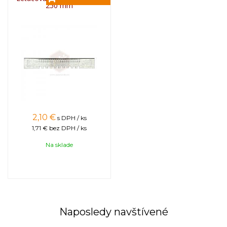
250 mm
2,10
€
s DPH / ks
1,71 €
bez DPH / ks
Na sklade
Naposledy navštívené