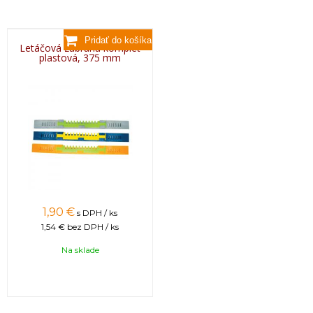
Letáčová zábrana komplet
plastová, 375 mm
1,90 €
s DPH / ks
1,54 €
bez DPH / ks
Na sklade