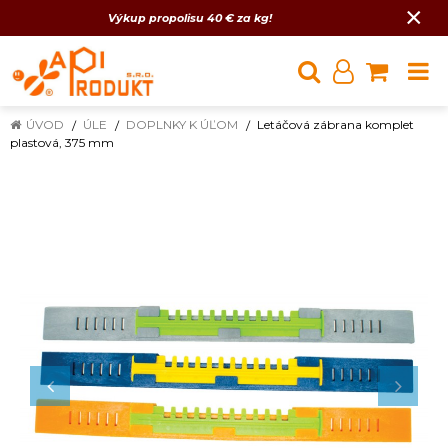
×
Výkup propolisu 40 € za kg!
ÚVOD
ÚLE
DOPLNKY K ÚĽOM
Letáčová zábrana komplet
plastová, 375 mm