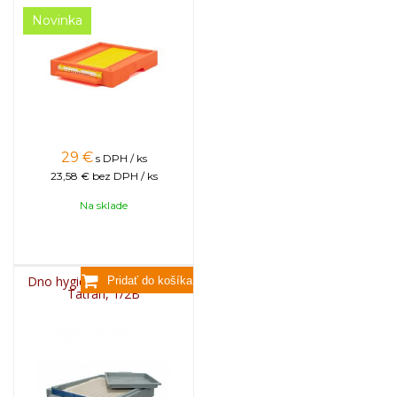
Novinka
29
€
s DPH / ks
23,58 €
bez DPH / ks
Na sklade
Dno hygienické plastové B
Tatran, 1/2B