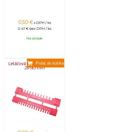
0,50
€
s DPH / ks
0,41 €
bez DPH / ks
Na sklade
Letáčová zábrana plastová,
2x185 mm