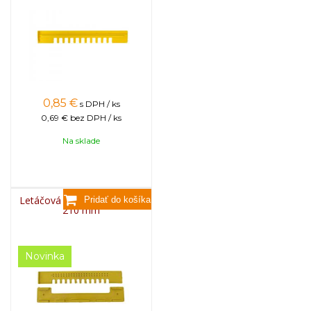
0,85
€
s DPH / ks
0,69 €
bez DPH / ks
Na sklade
Letáčová zábrana plastová,
210 mm
Novinka