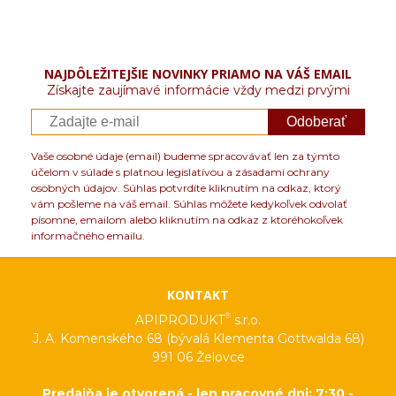
NAJDÔLEŽITEJŠIE NOVINKY PRIAMO NA VÁŠ EMAIL
Získajte zaujímavé informácie vždy medzi prvými
Odoberať
Vaše osobné údaje (email) budeme spracovávať len za týmto
účelom v súlade s platnou legislatívou a zásadami ochrany
osobných údajov. Súhlas potvrdíte kliknutím na odkaz, ktorý
vám pošleme na váš email. Súhlas môžete kedykoľvek odvolať
písomne, emailom alebo kliknutím na odkaz z ktoréhokoľvek
informačného emailu.
KONTAKT
®
APIPRODUKT
s.r.o.
J. A. Komenského 68 (bývalá Klementa Gottwalda 68)
991 06 Želovce
Predajňa je otvorená - len pracovné dni: 7:30 -