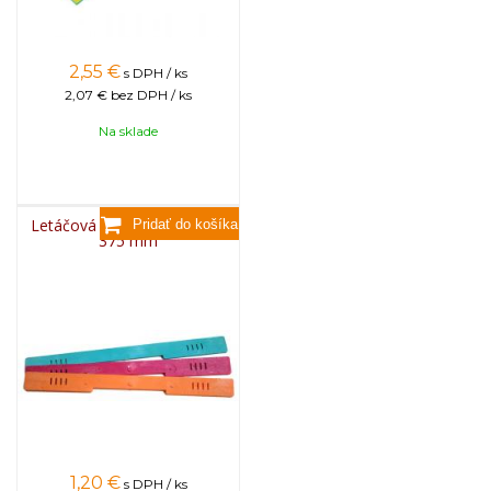
2,55
€
s DPH / ks
2,07 €
bez DPH / ks
Na sklade
Letáčová zábrana plastová,
375 mm
1,20
€
s DPH / ks