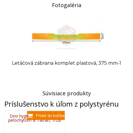
Fotogaléria
Letáčová zábrana komplet plastová, 375 mm-1
Súvisiace produkty
Príslušenstvo k úľom z polystyrénu
Dno hygienické plastové s
peľochytom B Tatran, 1/2B