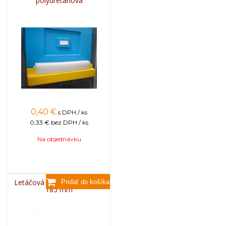
polyuretánová
0,40
€
s DPH / ks
0,33 €
bez DPH / ks
Na objednávku
Letáčová zábrana plastová,
185 mm