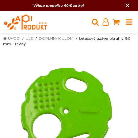
×
Výkup propolisu 40 € za kg!
ÚVOD
ÚLE
DOPLNKY K ÚĽOM
Letáčový uzáver okrúhly, 80
mm - zelený