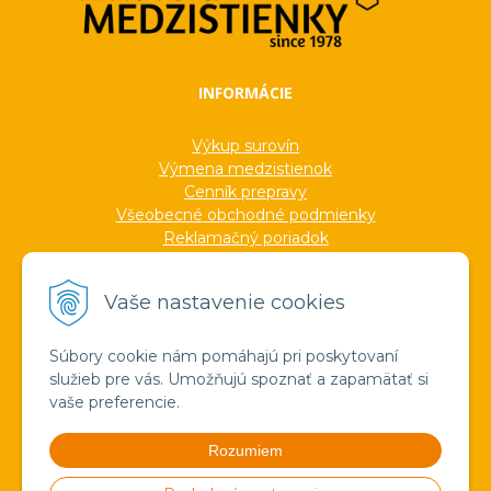
INFORMÁCIE
Výkup surovín
Výmena medzistienok
Cenník prepravy
Všeobecné obchodné podmienky
Reklamačný poriadok
Ochrana osobných údajov
Informácie o cookies
Vaše nastavenie cookies
Formuláre
Protokoly
Ocenenia
Súbory cookie nám pomáhajú pri poskytovaní
Veľkoobchod
služieb pre vás. Umožňujú spoznať a zapamätať si
Verejné obstarávanie
vaše preferencie.
Výroba sviečok zo včelieho vosku
Pravda o medzistienkach a vosku
Rozumiem
Spoznajte náš región!
Štúdium