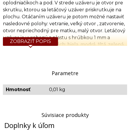
oplodniačikoch a pod. V strede uzáveru je otvor pre
skrutku, ktorou sa letáčový uzáver priskrutkuje na
plochu. Otáčaním uzáveru je potom možné nastaviť
nasledovné polohy: vetranie, veľký otvor , zatvorenie,
otvor nepriechodný pre matku, malý otvor. Letáčový
uzáver je vyrobený z plastu s hrúbkou 1 mm a
ZOBRAZIŤ POPIS
dodáva sa v piatich farbách: biela, modrá, žltá, zelená,
červená.
Parametre
Hmotnosť
0,01 kg
Súvisiace produkty
Doplnky k úľom