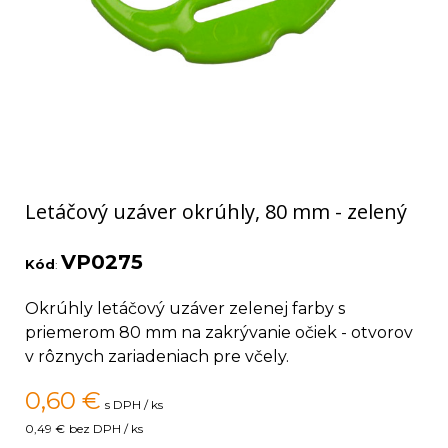
Letáčový uzáver okrúhly, 80 mm - zelený
VP0275
Kód
:
Okrúhly letáčový uzáver zelenej farby s
priemerom 80 mm na zakrývanie očiek - otvorov
v rôznych zariadeniach pre včely.
0,60
€
s DPH / ks
0,49 €
bez DPH / ks