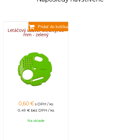
Letáčový uzáver okrúhly, 80
mm - zelený
0,60 €
s DPH / ks
0,49 €
bez DPH / ks
Na sklade