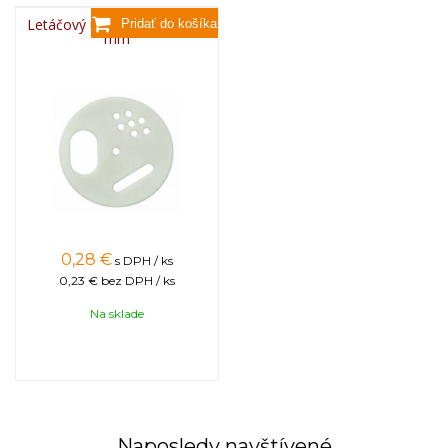
Letáčový uzáver okrúhly, 50
mm
0,28
€
s DPH / ks
0,23 €
bez DPH / ks
Na sklade
Naposledy navštívené