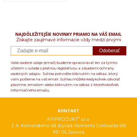
NAJDÔLEŽITEJŠIE NOVINKY PRIAMO NA VÁŠ EMAIL
Získajte zaujímavé informácie vždy medzi prvými
Odoberať
Vaše osobné údaje (email) budeme spracovávať len za týmto
účelom v súlade s platnou legislatívou a zásadami ochrany
osobných údajov. Súhlas potvrdíte kliknutím na odkaz, ktorý
vám pošleme na váš email. Súhlas môžete kedykoľvek odvolať
písomne, emailom alebo kliknutím na odkaz z ktoréhokoľvek
informačného emailu.
KONTAKT
®
APIPRODUKT
s.r.o.
J. A. Komenského 68 (bývalá Klementa Gottwalda 68)
991 06 Želovce