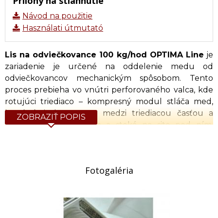
Prílohy na stiahnutie
Návod na použitie
Használati útmutató
Lis na odviečkovance 100 kg/hod OPTIMA Line
je
zariadenie je určené na oddelenie medu od
odviečkovancov mechanickým spôsobom. Tento
proces prebieha vo vnútri perforovaného valca, kde
rotujúci triediaco – kompresný modul stláča med,
ktorý ústi do otvorov medzi triediacou časťou a
ZOBRAZIŤ POPIS
perforovaným plechom a steká na sito pod ním.
Zostávajúci vosk je stláčaný a pretláčaný šnekom vo
vnútri extrudéra. Výsledkom je suchý vosk
pripravený na tavenie. Najdôležitejším prvkom
Fotogaléria
extrudéra je triediaco – kompresný modul a
prepravný modul poháňaný motorom s
prevodovkou. Zariadenie sa nachádza na
nastaviteľnom stole. Oddelenie medu od