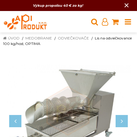
×
Výkup propolisu 40 € za kg!
ÚVOD
MEDOBRANIE
ODVIEČKOVAČE
Lis na odviečkovance
100 kg/hod, OPTIMA