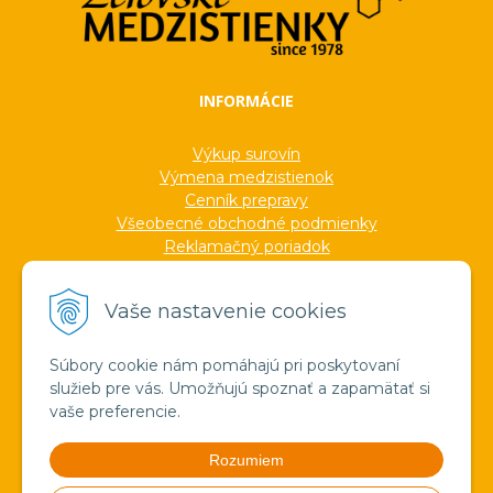
INFORMÁCIE
Výkup surovín
Výmena medzistienok
Cenník prepravy
Všeobecné obchodné podmienky
Reklamačný poriadok
Ochrana osobných údajov
Informácie o cookies
Vaše nastavenie cookies
Formuláre
Protokoly
Ocenenia
Súbory cookie nám pomáhajú pri poskytovaní
Veľkoobchod
služieb pre vás. Umožňujú spoznať a zapamätať si
Verejné obstarávanie
vaše preferencie.
Výroba sviečok zo včelieho vosku
Pravda o medzistienkach a vosku
Rozumiem
Spoznajte náš región!