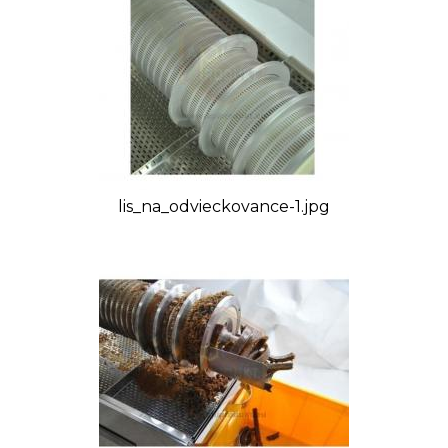
odviečkovancov prebieha vo vnútri perforovaného
valca. Zariadenie je malej veľkosti a prístupné pre
užívateľa. Regulátor umožňuje nastaviť otáčky
motora.
Prepínač L-0-P nemá reguláciu otáčok šneku. Kryt
zariadenia je vyrobený z ocele maľovanej práškovou
metódou.
lis_na_odvieckovance-1.jpg
Technické parametre:
Kapacita: 100 kg/hod
Napájanie: 400V
Výkon: 0,55 kW
Výstupný guľový ventil 5/4”
Rozmery: výška 800 mm, šírka 530 mm, dĺžka 1200
mm
VIDEO: