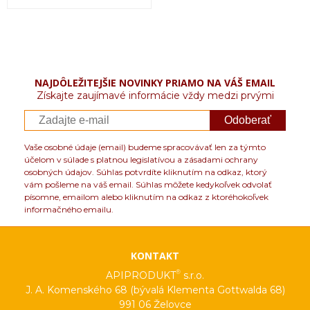
NAJDÔLEŽITEJŠIE NOVINKY PRIAMO NA VÁŠ EMAIL
Získajte zaujímavé informácie vždy medzi prvými
Odoberať
Vaše osobné údaje (email) budeme spracovávať len za týmto
účelom v súlade s platnou legislatívou a zásadami ochrany
osobných údajov. Súhlas potvrdíte kliknutím na odkaz, ktorý
vám pošleme na váš email. Súhlas môžete kedykoľvek odvolať
písomne, emailom alebo kliknutím na odkaz z ktoréhokoľvek
informačného emailu.
KONTAKT
®
APIPRODUKT
s.r.o.
J. A. Komenského 68 (bývalá Klementa Gottwalda 68)
991 06 Želovce