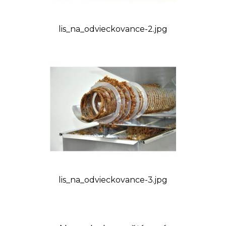
lis_na_odvieckovance-2.jpg
Tovar, ktorý nie je uvádzaný ako tovar skladom,
vieme zabezpečiť a dodať max. do 2 až 8
týždňov od zaplatenia predfaktúry. O presnom
termíne Vás budeme informovať.
lis_na_odvieckovance-3.jpg