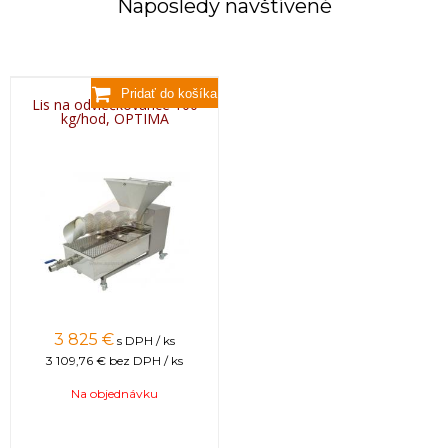
Naposledy navštívené
Lis na odviečkovance 100
kg/hod, OPTIMA
3 825 €
s DPH / ks
3 109,76 €
bez DPH / ks
Na objednávku