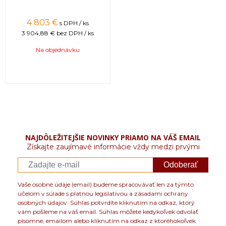
4 803 €
s DPH / ks
3 904,88 €
bez DPH / ks
Na objednávku
NAJDÔLEŽITEJŠIE NOVINKY PRIAMO NA VÁŠ EMAIL
Získajte zaujímavé informácie vždy medzi prvými
Odoberať
Vaše osobné údaje (email) budeme spracovávať len za týmto
účelom v súlade s platnou legislatívou a zásadami ochrany
osobných údajov. Súhlas potvrdíte kliknutím na odkaz, ktorý
vám pošleme na váš email. Súhlas môžete kedykoľvek odvolať
písomne, emailom alebo kliknutím na odkaz z ktoréhokoľvek