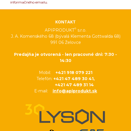
informačného emailu.
KONTAKT
®
APIPRODUKT
s.r.o.
J. A. Komenského 68 (bývalá Klementa Gottwalda 68)
991 06 Želovce
Predajňa je otvorená - len pracovné dni: 7:30 -
14:30
Mobil:
+421 918 079 221
Telefón:
+421 47 489 30 41,
+421 47 489 31 14
E-mail:
info@apiprodukt.sk