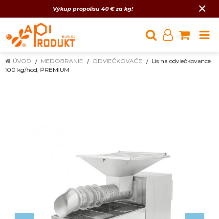
×
Výkup propolisu 40 € za kg!
ÚVOD
MEDOBRANIE
ODVIEČKOVAČE
Lis na odviečkovance
100 kg/hod, PREMIUM