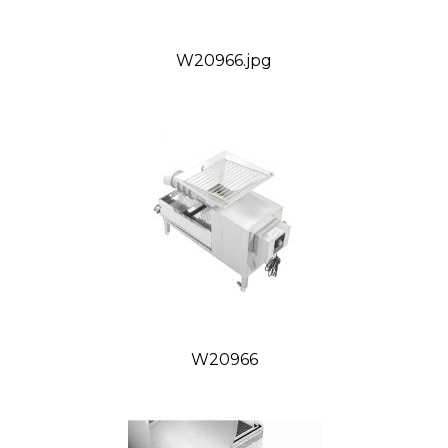
Orientačná hmotnosť: 82 kg
W20966.jpg
VIDEO:
Tovar, ktorý nie je uvádzaný ako tovar skladom,
vieme zabezpečiť a dodať max. do 2 až 8
W20966
týždňov od zaplatenia predfaktúry. O presnom
termíne Vás budeme informovať.