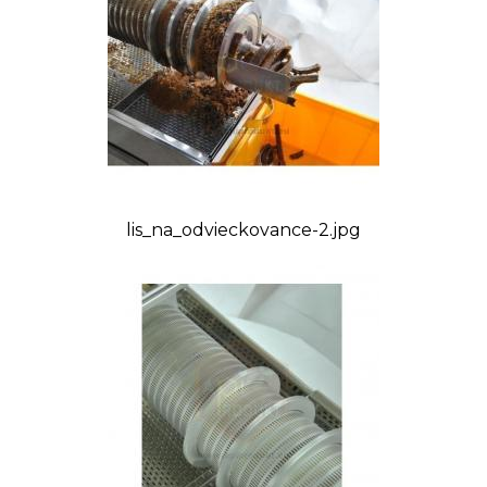
lis_na_odvieckovance-2.jpg