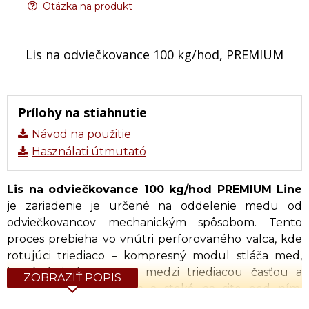
Otázka na produkt
Lis na odviečkovance 100 kg/hod, PREMIUM
Prílohy na stiahnutie
Návod na použitie
Használati útmutató
Lis na odviečkovance 100 kg/hod PREMIUM Line
je zariadenie je určené na oddelenie medu od
odviečkovancov mechanickým spôsobom. Tento
proces prebieha vo vnútri perforovaného valca, kde
rotujúci triediaco – kompresný modul stláča med,
ktorý ústi do otvorov medzi triediacou časťou a
ZOBRAZIŤ POPIS
perforovaným plechom a steká na sito pod ním.
Zostávajúci vosk je stláčaný a pretláčaný šnekom vo