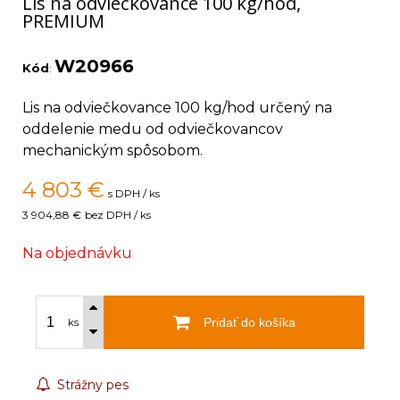
Lis na odviečkovance 100 kg/hod,
PREMIUM
W20966
Kód
:
Lis na odviečkovance 100 kg/hod určený na
oddelenie medu od odviečkovancov
mechanickým spôsobom.
4 803
€
s DPH / ks
3 904,88 €
bez DPH / ks
Na objednávku
Pridať do košíka
ks
Strážny pes