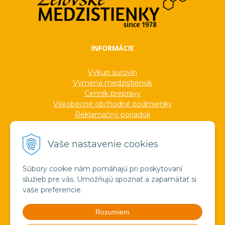
INFORMÁCIE
Výkup surovín
Výmena medzistienok
Cenník prepravy
Všeobecné obchodné podmienky
Reklamačný poriadok
Ochrana osobných údajov
Informácie o cookies
Vaše nastavenie cookies
Formuláre
Protokoly
Ocenenia
Súbory cookie nám pomáhajú pri poskytovaní
Veľkoobchod
služieb pre vás. Umožňujú spoznať a zapamätať si
Verejné obstarávanie
vaše preferencie.
Výroba sviečok zo včelieho vosku
Pravda o medzistienkach a vosku
Rozumiem
Spoznajte náš región!