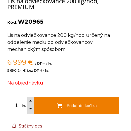
Lis na odviečkovance 200 kg/hod,
PREMIUM
W20965
Kód
:
Lis na odviečkovance 200 kg/hod určený na
oddelenie medu od odviečkovancov
mechanickým spôsobom.
6 999
€
s DPH / ks
5 690,24 €
bez DPH / ks
Na objednávku
Pridať do košíka
ks
Strážny pes