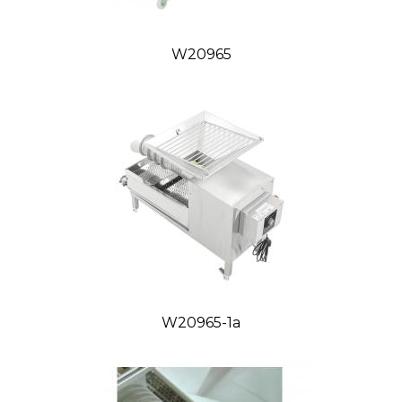
VIDEO:
W20965
Tovar, ktorý nie je uvádzaný ako tovar skladom,
vieme zabezpečiť a dodať max. do 2 až 8
týždňov od zaplatenia predfaktúry. O presnom
W20965-1a
termíne Vás budeme informovať.