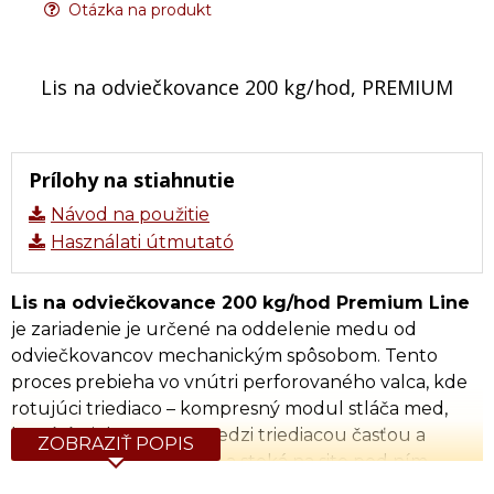
Otázka na produkt
Lis na odviečkovance 200 kg/hod, PREMIUM
Prílohy na stiahnutie
Návod na použitie
Használati útmutató
Lis na odviečkovance 200 kg/hod Premium Line
je zariadenie je určené na oddelenie medu od
odviečkovancov mechanickým spôsobom. Tento
proces prebieha vo vnútri perforovaného valca, kde
rotujúci triediaco – kompresný modul stláča med,
ktorý ústi do otvorov medzi triediacou časťou a
ZOBRAZIŤ POPIS
perforovaným plechom a steká na sito pod ním.
Zostávajúci vosk je stláčaný a pretláčaný šnekom vo