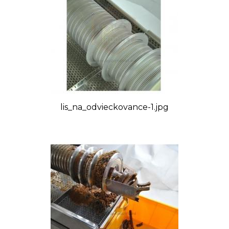
lis_na_odvieckovance-1.jpg