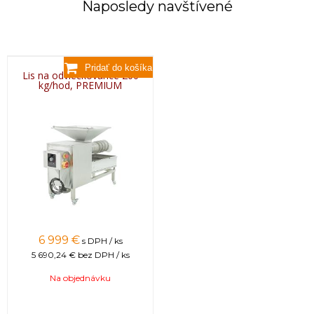
Naposledy navštívené
Lis na odviečkovance 200
kg/hod, PREMIUM
6 999 €
s DPH / ks
5 690,24 €
bez DPH / ks
Na objednávku