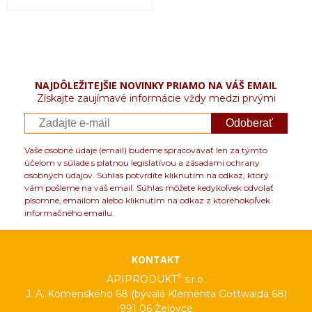
NAJDÔLEŽITEJŠIE NOVINKY PRIAMO NA VÁŠ EMAIL
Získajte zaujímavé informácie vždy medzi prvými
Odoberať
Vaše osobné údaje (email) budeme spracovávať len za týmto
účelom v súlade s platnou legislatívou a zásadami ochrany
osobných údajov. Súhlas potvrdíte kliknutím na odkaz, ktorý
vám pošleme na váš email. Súhlas môžete kedykoľvek odvolať
písomne, emailom alebo kliknutím na odkaz z ktoréhokoľvek
informačného emailu.
KONTAKT
®
APIPRODUKT
s.r.o.
J. A. Komenského 68 (bývalá Klementa Gottwalda 68)
991 06 Želovce