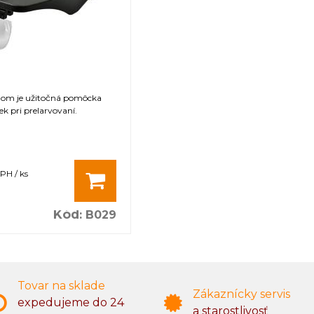
tlom je užitočná pomôcka
k pri prelarvovaní.
PH / ks
Kód
:
B029
Tovar na sklade
Zákaznícky servis
expedujeme do 24
a starostlivosť