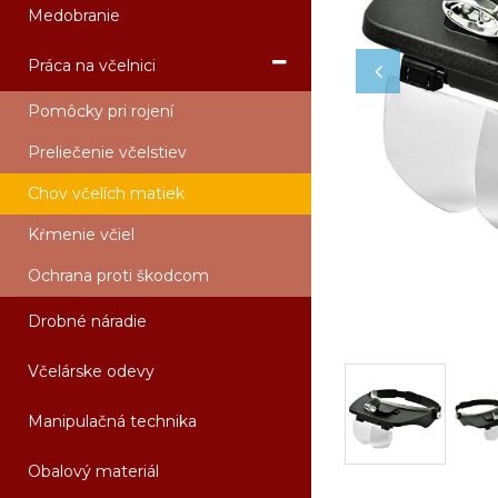
Medobranie
Práca na včelnici
Pomôcky pri rojení
Preliečenie včelstiev
Chov včelích matiek
Kŕmenie včiel
Ochrana proti škodcom
Drobné náradie
Včelárske odevy
Manipulačná technika
Obalový materiál