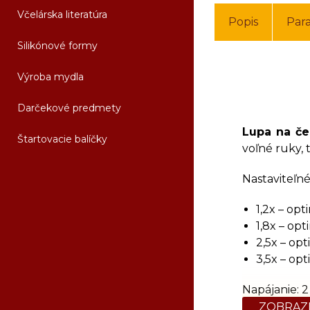
Včelárska literatúra
Popis
Par
Silikónové formy
Výroba mydla
Darčekové predmety
Lupa na če
Štartovacie balíčky
voľné ruky, 
Nastaviteľné
1,2x – op
1,8x – op
2,5x – op
3,5x – op
Napájanie: 2
ZOBRAZI