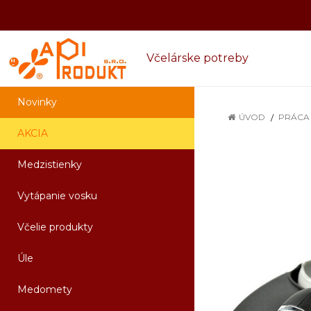
Včelárske potreby
Novinky
ÚVOD
PRÁCA 
AKCIA
Medzistienky
Vytápanie vosku
Včelie produkty
Úle
Medomety