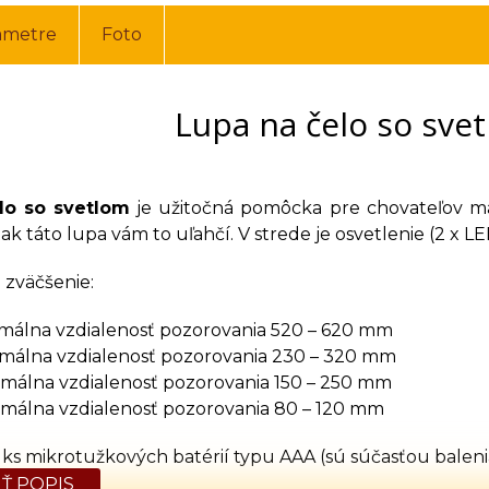
ametre
Foto
Lupa na čelo so sve
lo so svetlom
je užitočná pomôcka pre chovateľov mati
tak táto lupa vám to uľahčí. V strede je osvetlenie (2 x L
 zväčšenie:
timálna vzdialenosť pozorovania 520 – 620 mm
timálna vzdialenosť pozorovania 230 – 320 mm
timálna vzdialenosť pozorovania 150 – 250 mm
timálna vzdialenosť pozorovania 80 – 120 mm
 ks mikrotužkových batérií typu AAA (sú súčasťou baleni
Ť POPIS