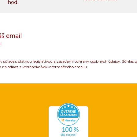
hod.
áš email
i
 súlade s platnou legislatívou a zásadami ochrany osobných údajov. Súhlas p
m na odkaz z ktoréhokoľvek informačného emailu.