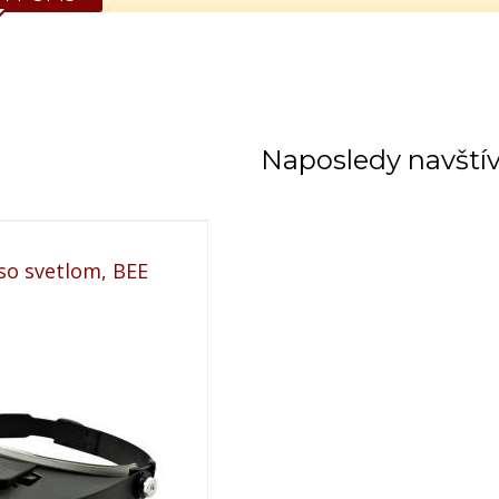
amo od výrobcu.
Naposledy navští
so svetlom, BEE