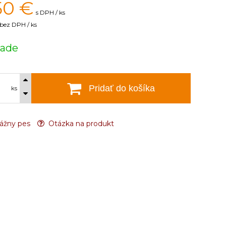
50
€
s DPH / ks
bez DPH / ks
lade
Pridať do košíka
ks
ážny pes
Otázka na produkt