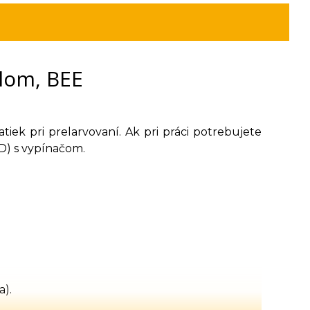
tlom, BEE
ek pri prelarvovaní. Ak pri práci potrebujete
ED) s vypínačom.
a).