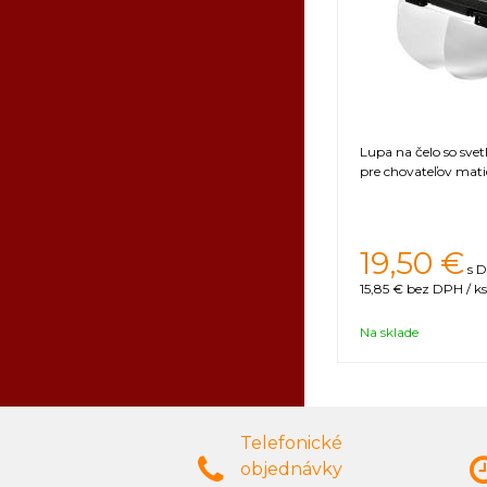
Lupa na čelo so sve
pre chovateľov matie
19,50 €
s D
15,85 €
bez DPH / ks
Na sklade
Telefonické
objednávky