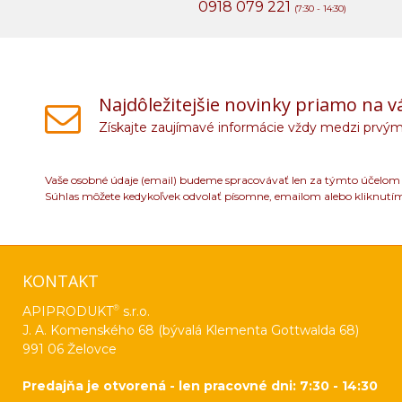
0918 079 221
(7:30 - 14:30)
Najdôležitejšie novinky priamo na v
Získajte zaujímavé informácie vždy medzi prvým
Vaše osobné údaje (email) budeme spracovávať len za týmto účelom v
Súhlas môžete kedykoľvek odvolať písomne, emailom alebo kliknutí
KONTAKT
®
APIPRODUKT
s.r.o.
J. A. Komenského 68 (bývalá Klementa Gottwalda 68)
991 06 Želovce
Predajňa je otvorená - len pracovné dni: 7:30 - 14:30