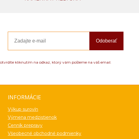
Odoberať
otvrdíte kliknutím na odkaz, ktorý vám pošleme na váš email.
INFORMÁCIE
Výkup surovín
Výmena medzistienok
Cenník prepravy
Všeobecné obchodné podmienky