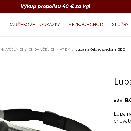
Výkup propolisu 40 € za kg!
DARČEKOVÉ POUKÁŽKY
VEĽKOOBCHOD
SLUŽBY
NA VČELNICI
CHOV VČELÍCH MATIEK
Lupa na čelo so svetlom, BEE
Lupa
B
Kód
:
Lupa na
chovate