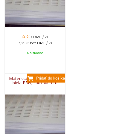
4
€
s DPH / ks
3,25 €
bez DPH / ks
Na sklade
Materská mriežka plastová
biela PSH, 500x500mm