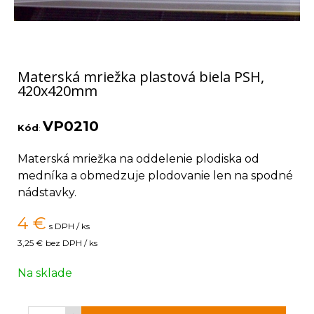
Materská mriežka plastová biela PSH,
420x420mm
VP0210
Kód
:
Materská mriežka na oddelenie plodiska od
medníka a obmedzuje plodovanie len na spodné
nádstavky.
4
€
s DPH / ks
3,25 €
bez DPH / ks
Na sklade