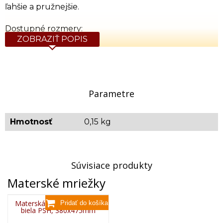
ľahšie a pružnejšie.
Dostupné rozmery:
ZOBRAZIŤ POPIS
38 x 47,5 cm - vhodné do typu úľa B 9
43,5 x 46,5 cm - vhodné do typu úľa B 10 -12
42 x 42 cm - vhodné do typu úľa CS
50 x 50 cm - univerzál
Parametre
Hmotnosť
0,15 kg
Súvisiace produkty
Materské mriežky
Materská mriežka plastová
biela PSH, 380x475mm