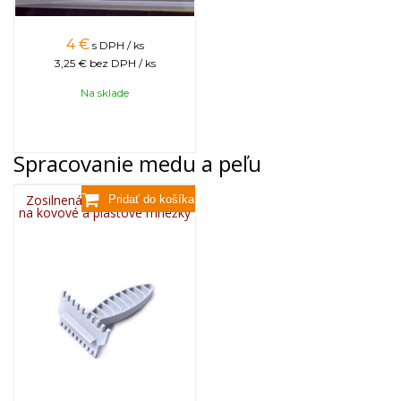
4
€
s DPH / ks
3,25 €
bez DPH / ks
Na sklade
Spracovanie medu a peľu
Zosilnená plastová škrabka
na kovové a plastové mriežky