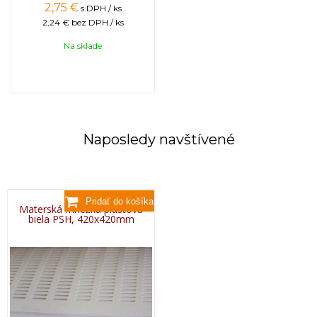
2,75
€
s DPH / ks
2,24 €
bez DPH / ks
Na sklade
Naposledy navštívené
Materská mriežka plastová
biela PSH, 420x420mm