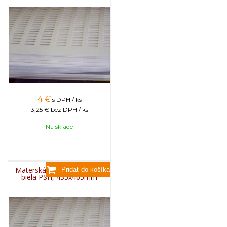
4
€
s DPH / ks
3,25 €
bez DPH / ks
Na sklade
Materská mriežka plastová
biela PSH, 435x465mm