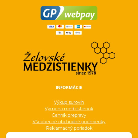
INFORMÁCIE
Výkup surovín
Výmena medzistienok
Cenník prepravy
Všeobecné obchodné podmienky
Reklamačný poriadok
Ochrana osobných údajov