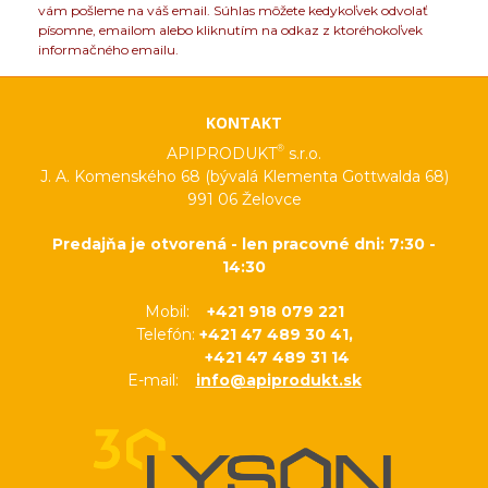
vám pošleme na váš email. Súhlas môžete kedykoľvek odvolať
písomne, emailom alebo kliknutím na odkaz z ktoréhokoľvek
informačného emailu.
KONTAKT
®
APIPRODUKT
s.r.o.
J. A. Komenského 68 (bývalá Klementa Gottwalda 68)
991 06 Želovce
Predajňa je otvorená - len pracovné dni: 7:30 -
14:30
Mobil:
+421 918 079 221
Telefón:
+421 47 489 30 41,
+421 47 489 31 14
E-mail:
info@apiprodukt.sk