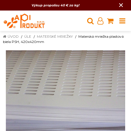
×
Výkup propolisu 40 € za kg!
ÚVOD
ÚLE
MATERSKÉ MRIEŽKY
Materská mriežka plastová
biela PSH, 420x420mm