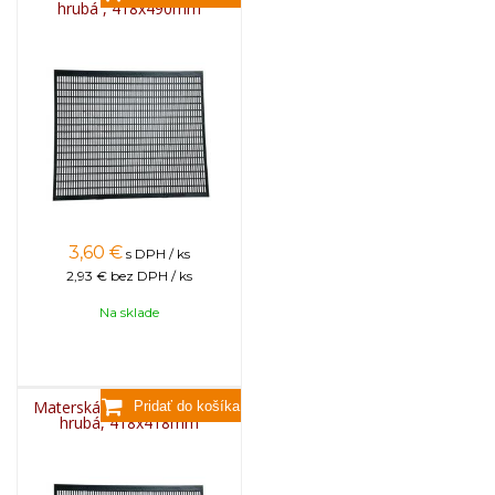
hrubá , 418x490mm
3,60
€
s DPH / ks
2,93 €
bez DPH / ks
Na sklade
Materská mriežka plastová
hrubá, 418x418mm