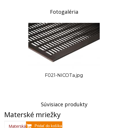
Fotogaléria
F021-NICOTa.jpg
Súvisiace produkty
Materské mriežky
Materská mriežka plastová