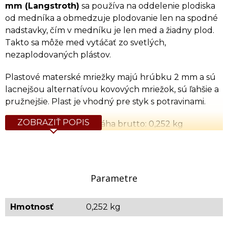
mm (Langstroth)
sa používa na oddelenie plodiska
od medníka a obmedzuje plodovanie len na spodné
nadstavky, čím v medníku je len med a žiadny plod.
Takto sa môže med vytáčať zo svetlých,
nezaplodovaných plástov.
Plastové materské mriežky majú hrúbku 2 mm a sú
lacnejšou alternatívou kovových mriežok, sú ľahšie a
pružnejšie. Plast je vhodný pre styk s potravinami.
ZOBRAZIŤ POPIS
Váha netto: 0,240 kg / Váha brutto: 0,252 kg
ZĽAVA:
Pri nákupe nad 50 ks je cena 2,50
€
/ks.
VIDEO:
Parametre
Hmotnosť
0,252 kg