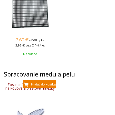
3,60
€
s DPH / ks
2,93 €
bez DPH / ks
Na sklade
Spracovanie medu a peľu
Zosilnená plastová škrabka
na kovové a plastové mriežky