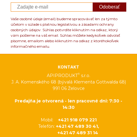
Odoberať
Vaše osobné údaje (email) budeme spracovávať len za týmto
účelom v súlade s platnou legislatívou a zásadami ochrany
osobných údajov. Súhlas potvrdíte kliknutím na odkaz, ktorý
vám pošleme na váš email. Súhlas môžete kedykoľvek odvolať
písomne, emailom alebo kliknutím na odkaz z ktoréhokoľvek
informačného emailu.
KONTAKT
®
APIPRODUKT
s.r.o.
J. A. Komenského 68 (bývalá Klementa Gottwalda 68)
991 06 Želovce
Predajňa je otvorená - len pracovné dni: 7:30 -
14:30
Mobil:
+421 918 079 221
Telefón:
+421 47 489 30 41,
+421 47 489 31 14