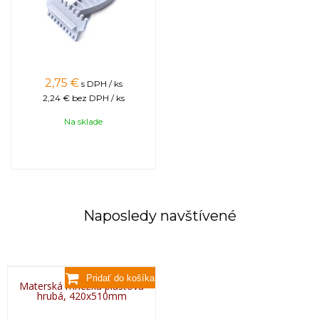
2,75
€
s DPH / ks
2,24 €
bez DPH / ks
Na sklade
Naposledy navštívené
Materská mriežka plastová
hrubá, 420x510mm