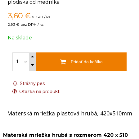
plodiska od medníka.
3,60
€
s DPH / ks
2,93 €
bez DPH / ks
Na sklade
Pridať do košíka
ks
Strážny pes
Otázka na produkt
Materská mriežka plastová hrubá, 420x510mm
Materská mriežka hrubá s rozmerom 420 x 510