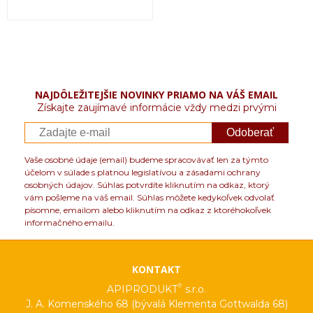
NAJDÔLEŽITEJŠIE NOVINKY PRIAMO NA VÁŠ EMAIL
Získajte zaujímavé informácie vždy medzi prvými
Odoberať
Vaše osobné údaje (email) budeme spracovávať len za týmto
účelom v súlade s platnou legislatívou a zásadami ochrany
osobných údajov. Súhlas potvrdíte kliknutím na odkaz, ktorý
vám pošleme na váš email. Súhlas môžete kedykoľvek odvolať
písomne, emailom alebo kliknutím na odkaz z ktoréhokoľvek
informačného emailu.
KONTAKT
®
APIPRODUKT
s.r.o.
J. A. Komenského 68 (bývalá Klementa Gottwalda 68)