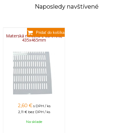
Naposledy navštívené
Materská mriežka z durofolu,
435x465mm
2,60 €
s DPH / ks
2,11 €
bez DPH / ks
Na sklade