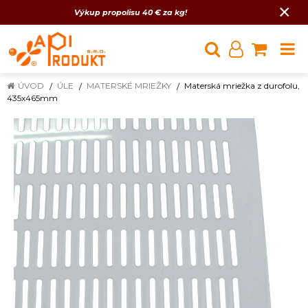
×
Výkup propolisu 40 € za kg!
ÚVOD
ÚLE
MATERSKÉ MRIEŽKY
Materská mriežka z durofolu,
435x465mm