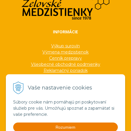
INFORMÁCIE
Výkup surovín
Výmena medzistienok
Cenník prepravy
Všeobecné obchodné podmienky
Reklamačný poriadok
Ochrana osobných údajov
Informácie o cookies
Vaše nastavenie cookies
Formuláre
Protokoly
Ocenenia
Súbory cookie nám pomáhajú pri poskytovaní
Veľkoobchod
služieb pre vás. Umožňujú spoznať a zapamätať si
Verejné obstarávanie
vaše preferencie.
Výroba sviečok zo včelieho vosku
Pravda o medzistienkach a vosku
Rozumiem