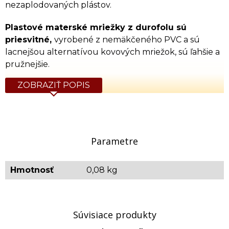
nezaplodovaných plástov.
Plastové materské mriežky z durofolu sú
priesvitné,
vyrobené z nemäkčeného PVC a sú
lacnejšou alternatívou kovových mriežok, sú ľahšie a
pružnejšie.
ZOBRAZIŤ POPIS
Dostupné rozmery:
38 x 49 cm - vhodné do typu úľa B9
43,5 x 46,5 cm - vhodné do typu úľa B10 -12
42 x 42 cm - vhodné do typu úľa CS
Parametre
50 x 50 cm - univerzál
Hmotnosť
0,08 kg
Súvisiace produkty