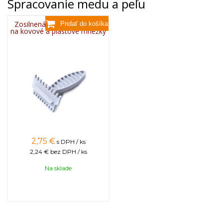
Spracovanie medu a peľu
Zosilnená plastová škrabka
na kovové a plastové mriežky
2,75
€
s DPH / ks
2,24 €
bez DPH / ks
Na sklade