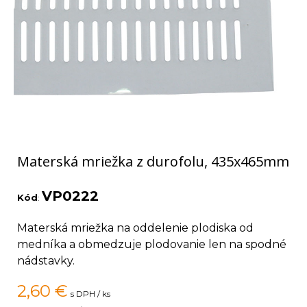
Materská mriežka z durofolu, 435x465mm
VP0222
Kód
:
Materská mriežka na oddelenie plodiska od
medníka a obmedzuje plodovanie len na spodné
nádstavky.
2,60
€
s DPH / ks