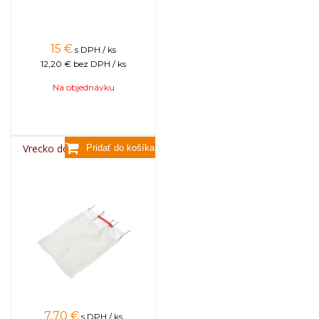
15
€
s DPH / ks
12,20 €
bez DPH / ks
Na objednávku
Vrecko do medometu BEE
7,70
€
s DPH / ks