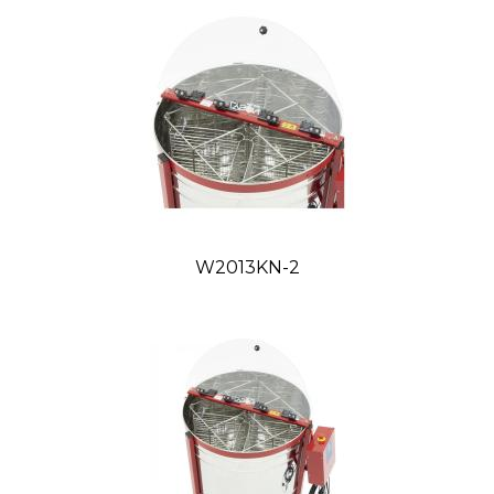
Pohon
Elektrický dolný
Napájanie
12V/230V
Ovládanie
HE-01 (Digitálny potenciometer)
Motor
Remeňová prevodovka 24V/280W
Konštrukcia koša a bubna
Hrúbka plechu bubna
0,6 mm
Ventil
Nerezový 6/4”
Horná lišta
Plech maľovaný práškovou metódou
Plexi
5 mm
Nohy
Maľované práškovou metódou 50×30 mm
W2013KN-2
Kovanie
Plastové 8 ks
Krížová výstuha
Maľovaná
Kazeta / Rozmer kazety
Nerezová tyč s priemerom 3 a 5 mm /
440×315 mm
Okraj bubna
Maľovaný práškovou metódou
Výška bubna
730 mm
Dodatkové informácie
Záruka
3 roky
(nevzťahuje sa na ovládanie, pohon a
elektrické zariadenia)