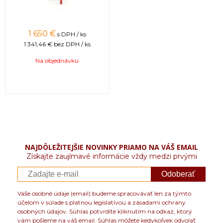
1 650 €
s DPH / ks
1 341,46 €
bez DPH / ks
Na objednávku
NAJDÔLEŽITEJŠIE NOVINKY PRIAMO NA VÁŠ EMAIL
Získajte zaujímavé informácie vždy medzi prvými
Odoberať
Vaše osobné údaje (email) budeme spracovávať len za týmto
účelom v súlade s platnou legislatívou a zásadami ochrany
osobných údajov. Súhlas potvrdíte kliknutím na odkaz, ktorý
vám pošleme na váš email. Súhlas môžete kedykoľvek odvolať