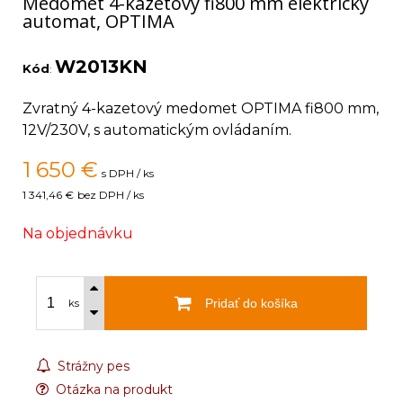
Medomet 4-kazetový fi800 mm elektrický
automat, OPTIMA
W2013KN
Kód
:
Zvratný 4-kazetový medomet OPTIMA fi800 mm,
12V/230V, s automatickým ovládaním.
1 650
€
s DPH / ks
1 341,46 €
bez DPH / ks
Na objednávku
Pridať do košíka
ks
Strážny pes
Otázka na produkt