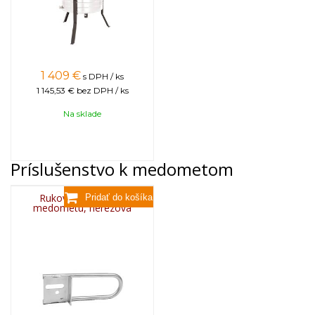
1 409
€
s DPH / ks
1 145,53 €
bez DPH / ks
Na sklade
Príslušenstvo k medometom
Rukoväť na prenos
medometu, nerezová