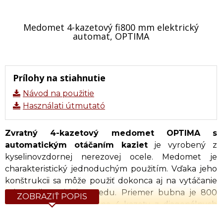
Medomet 4-kazetový fi800 mm elektrický
automat, OPTIMA
Prílohy na stiahnutie
Návod na použitie
Használati útmutató
Zvratný 4-kazetový medomet OPTIMA s
automatickým otáčaním kaziet
je vyrobený z
kyselinovzdornej nerezovej ocele. Medomet je
charakteristický jednoduchým použitím. Vďaka jeho
konštrukcii sa môže použiť dokonca aj na vytáčanie
toho najhustejšieho medu. Priemer bubna je 800
ZOBRAZIŤ POPIS
mm. Kôš ma kapacitu na 4 kazety z diagonálnych
nerezových tyčí odolných voči kyselinám a je v nich