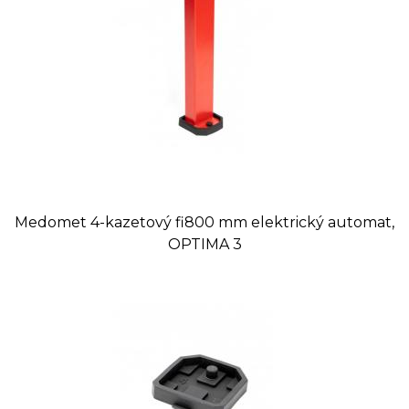
Tovar, ktorý nie je uvádzaný ako tovar skladom,
vieme zabezpečiť a dodať max. do 2 až 8
týždňov od zaplatenia predfaktúry. O presnom
termíne Vás budeme informovať.
Medomet 4-kazetový fi800 mm elektrický automat,
OPTIMA 3