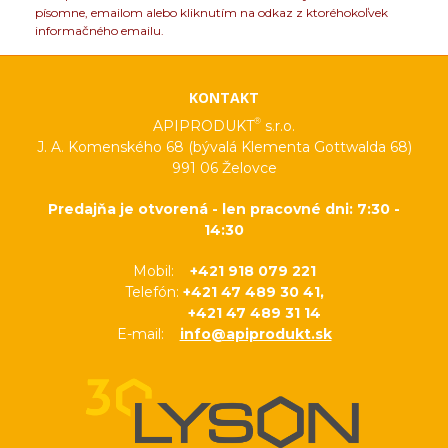
písomne, emailom alebo kliknutím na odkaz z ktoréhokoľvek
informačného emailu.
KONTAKT
®
APIPRODUKT
s.r.o.
J. A. Komenského 68 (bývalá Klementa Gottwalda 68)
991 06 Želovce
Predajňa je otvorená - len pracovné dni: 7:30 -
14:30
Mobil:
+421 918 079 221
Telefón:
+421 47 489 30 41,
+421 47 489 31 14
E-mail:
info@apiprodukt.sk