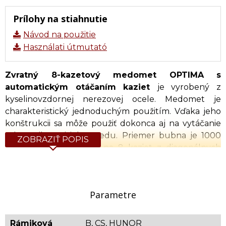
Prílohy na stiahnutie
Návod na použitie
Használati útmutató
Zvratný 8-kazetový medomet OPTIMA s
automatickým otáčaním kaziet
je vyrobený z
kyselinovzdornej nerezovej ocele. Medomet je
charakteristický jednoduchým použitím. Vďaka jeho
konštrukcii sa môže použiť dokonca aj na vytáčanie
toho najhustejšieho medu. Priemer bubna je 1000
ZOBRAZIŤ POPIS
mm. Kôš ma kapacitu na 8 kaziet z diagonálnych
nerezových tyčí odolných voči kyselinám a je v nich
možné vytáčať rámiky typu Tatran B a CS. Pohon
medometu je elektrický s kombinovaným napájaním
Parametre
12V alebo 230V vybavený digitálnym
potenciometrom. Kryt bubna je vyrobený z
priehľadného akrylového skla, ktorý zaručuje
Rámiková
B, CS, HUNOR