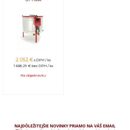
VIDEO:
2 052 €
s DPH / ks
1 668,29 €
bez DPH / ks
Na objednávku
Tovar, ktorý nie je uvádzaný ako tovar skladom,
vieme zabezpečiť a dodať max. do 2 až 8
NAJDÔLEŽITEJŠIE NOVINKY PRIAMO NA VÁŠ EMAIL