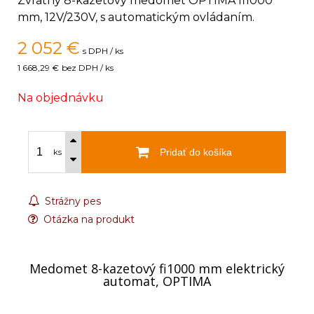
Zvratný 8-kazetový medomet OPTIMA fi1000
mm, 12V/230V, s automatickým ovládaním.
2 052
€
s DPH / ks
1 668,29 €
bez DPH / ks
Na objednávku
Pridať do košíka
ks
Strážny pes
Otázka na produkt
Medomet 8-kazetový fi1000 mm elektrický
automat, OPTIMA