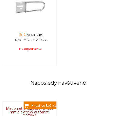
Plexi
5 mm
Nohy
Maľované práškovou metódou 50×30 mm
Kovanie
Plastové 8 ks
Krížová výstuha
Maľovaná práškovou metódou
Kazeta / Rozmer kazety
Nerezová tyč s priemerom 3 a 5 mm /
425×340 mm
15
€
s DPH / ks
Okraj bubna
Maľovaný práškovou metódou
12,20 €
bez DPH / ks
Výška bubna
730 mm
Na objednávku
Dodatkové informácie
Záruka
3 roky
(nevzťahuje sa na ovládanie, pohon a
elektrické zariadenia)
Certifikát
Zariadenia sú opatrené značkou CE
(Conformité Eurpéene) a vyhovujú smerniciam
EÚ o bezpečnostných otázkach, ochrany
Naposledy navštívené
životného prostredia a zdravia. Označením CE
výrobca deklaruje, že tento výrobok je v
súlade so všetkými bodmi uvedenými v
smernici.
Ostatné
Preprava paletová
Medomet 8-kazetový fi1000
Váha netto: 85,450 kg / Váha brutto: 89,720 kg
mm elektrický automat,
OPTIMA