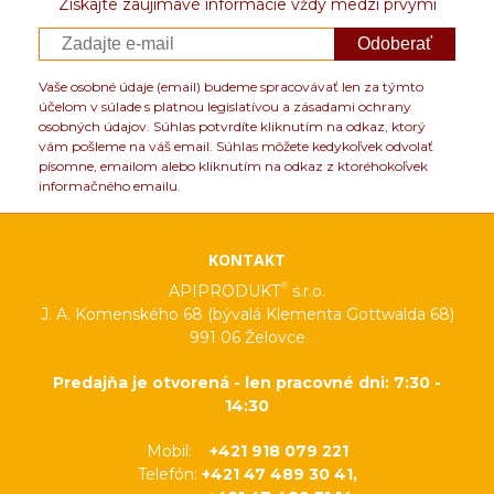
Získajte zaujímavé informácie vždy medzi prvými
týždňov od zaplatenia predfaktúry. O presnom
termíne Vás budeme informovať.
Odoberať
Vaše osobné údaje (email) budeme spracovávať len za týmto
účelom v súlade s platnou legislatívou a zásadami ochrany
osobných údajov. Súhlas potvrdíte kliknutím na odkaz, ktorý
vám pošleme na váš email. Súhlas môžete kedykoľvek odvolať
písomne, emailom alebo kliknutím na odkaz z ktoréhokoľvek
informačného emailu.
KONTAKT
®
APIPRODUKT
s.r.o.
J. A. Komenského 68 (bývalá Klementa Gottwalda 68)
991 06 Želovce
Predajňa je otvorená - len pracovné dni: 7:30 -
14:30
Mobil:
+421 918 079 221
Telefón:
+421 47 489 30 41,