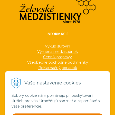
INFORMÁCIE
Výkup surovín
Výmena medzistienok
Cenník prepravy
Všeobecné obchodné podmienky
Reklamačný poriadok
Ochrana osobných údajov
Informácie o cookies
Vaše nastavenie cookies
Formuláre
Protokoly
Ocenenia
Súbory cookie nám pomáhajú pri poskytovaní
Veľkoobchod
služieb pre vás. Umožňujú spoznať a zapamätať si
Verejné obstarávanie
vaše preferencie.
Výroba sviečok zo včelieho vosku