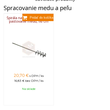
Spracovanie medu a peľu
Špirála na miešanie sirupu a
pastovanie medu, fi6 cm
20,70
€
s DPH / ks
16,83 €
bez DPH / ks
Na sklade