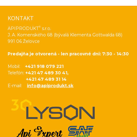
KONTAKT
®
APIPRODUKT
s.r.o.
J. A. Komenského 68 (bývalá Klementa Gottwalda 68)
991 06 Želovce
Predajňa je otvorená - len pracovné dni: 7:30 - 14:30
Mobil:
+421 918 079 221
Telefón:
+421 47 489 30 41,
+421 47 489 31 14
E-mail:
info@apiprodukt.sk