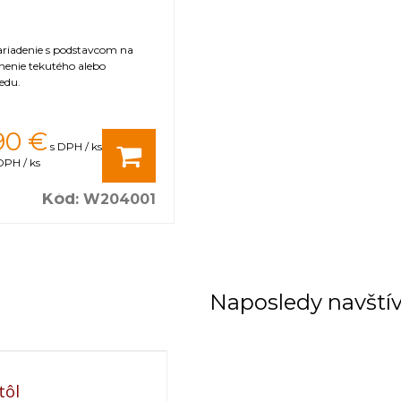
ariadenie s podstavcom na
nenie tekutého alebo
edu.
90
€
s DPH / ks
DPH / ks
Kód
:
W204001
Naposledy navští
tôl