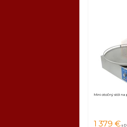
Mini otočný stôl n
1 379 €
s D