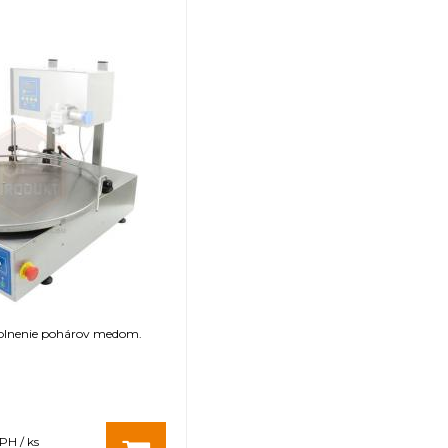
a plnenie pohárov medom.
PH / ks