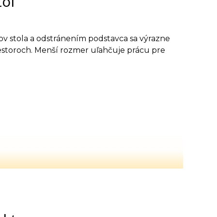
tôl
v stola a odstránením podstavca sa výrazne
riestoroch. Menší rozmer uľahčuje prácu pre
ezpečiť a dodať max. do 2 až 8 týždňov od
movať.