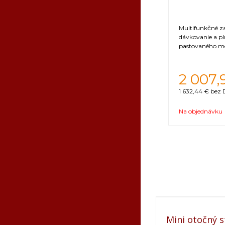
Multifunkčné z
dávkovanie a pl
pastovaného m
2 007,
1 632,44 €
bez 
Na objednávku
Mini otočný s