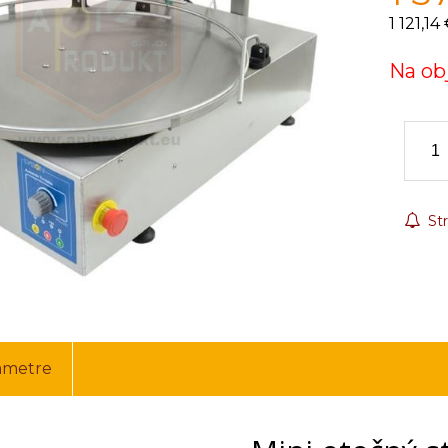
1 121,14
Na ob
Str
ametre