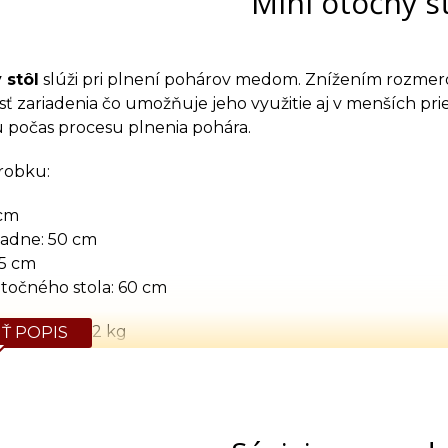
Mini otočný s
 stôl
slúži pri plnení pohárov medom. Znížením rozmero
osť zariadenia čo umožňuje jeho využitie aj v menších p
 počas procesu plnenia pohára.
robku:
 cm
ladne: 50 cm
,5 cm
točného stola: 60 cm
hmotnosť: 42 kg
Ť POPIS
rý nie je uvádzaný ako tovar skladom, vieme zab
 predfaktúry. O presnom termíne Vás budeme infor