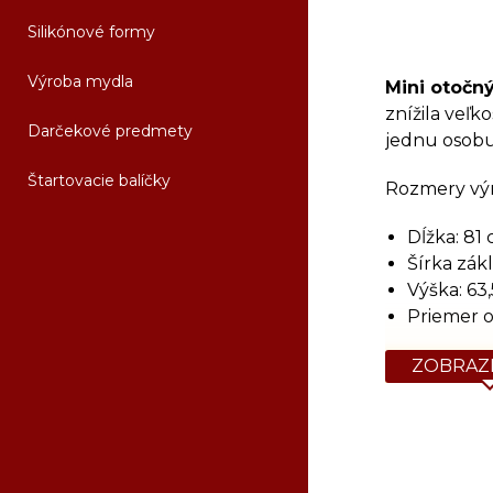
Silikónové formy
Výroba mydla
Mini otočný
znížila veľk
Darčekové predmety
jednu osobu
Štartovacie balíčky
Rozmery vý
Dĺžka: 81
Šírka zák
Výška: 63
Priemer o
Orientačná 
ZOBRAZI
Tovar, kto
zaplatenia