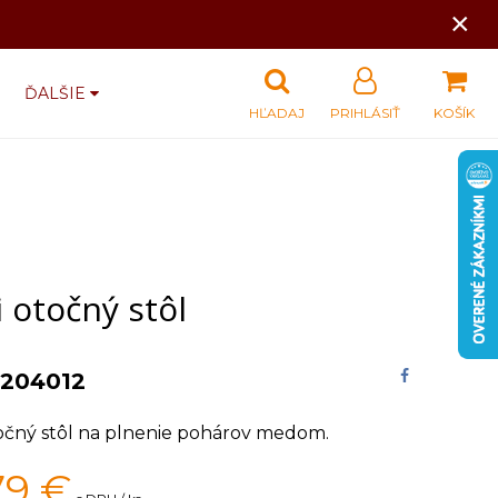
×
ĎALŠIE
HĽADAJ
PRIHLÁSIŤ
KOŠÍK
 otočný stôl
204012
točný stôl na plnenie pohárov medom.
79
€