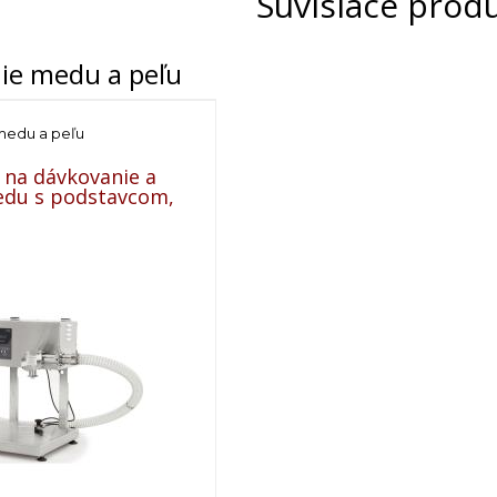
Súvisiace prod
ie medu a peľu
medu a peľu
 na dávkovanie a
edu s podstavcom,