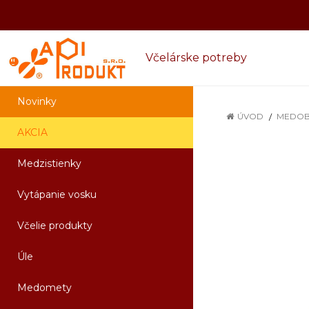
Včelárske potreby
Novinky
ÚVOD
MEDOB
AKCIA
Medzistienky
Vytápanie vosku
Včelie produkty
Úle
Medomety