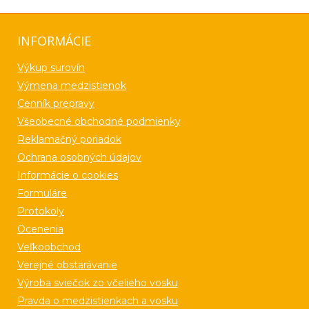
INFORMÁCIE
Výkup surovín
Výmena medzistienok
Cenník prepravy
Všeobecné obchodné podmienky
Reklamačný poriadok
Ochrana osobných údajov
Informácie o cookies
Formuláre
Protokoly
Ocenenia
Veľkoobchod
Verejné obstarávanie
Výroba sviečok zo včelieho vosku
Pravda o medzistienkach a vosku