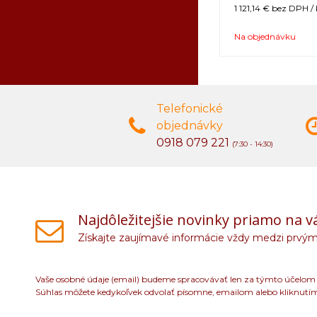
1 121,14 €
bez DPH / 
Na objednávku
Telefonické
objednávky
0918 079 221
(7:30 - 14:30)
Najdôležitejšie novinky priamo na v
Získajte zaujímavé informácie vždy medzi prvým
Vaše osobné údaje (email) budeme spracovávať len za týmto účelom v
Súhlas môžete kedykoľvek odvolať písomne, emailom alebo kliknutí