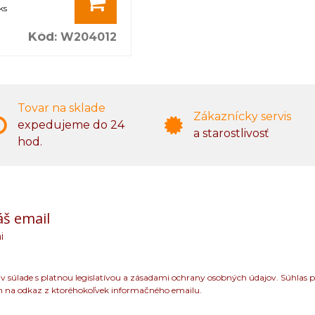
ks
Kód
:
W204012
Tovar na sklade
Zákaznícky servis
expedujeme do 24
a starostlivosť
hod.
áš email
i
 súlade s platnou legislatívou a zásadami ochrany osobných údajov. Súhlas p
m na odkaz z ktoréhokoľvek informačného emailu.