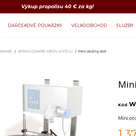
Výkup propolisu 40 € za kg!
DARČEKOVÉ POUKÁŽKY
VEĽKOOBCHOD
SLUŽBY
RANIE
SPRACOVANIE MEDU A PEĽU
Mini otočný stôl
Mini
W
Kód
:
Mini o
1 3