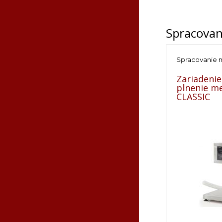
Spracovan
Spracovanie 
Zariadenie
plnenie m
CLASSIC