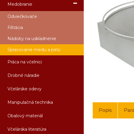
Medobranie
Odviečkovače
Filtrácia
Nádoby na uskladnenie
Spracovanie medu a peľu
Práca na včelnici
Drobné náradie
Včelárske odevy
Manipulačná technika
Popis
Par
Obalový materiál
Včelárska literatúra