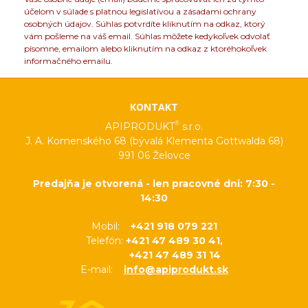
účelom v súlade s platnou legislatívou a zásadami ochrany
osobných údajov. Súhlas potvrdíte kliknutím na odkaz, ktorý
vám pošleme na váš email. Súhlas môžete kedykoľvek odvolať
písomne, emailom alebo kliknutím na odkaz z ktoréhokoľvek
informačného emailu.
KONTAKT
®
APIPRODUKT
s.r.o.
J. A. Komenského 68 (bývalá Klementa Gottwalda 68)
991 06 Želovce
Predajňa je otvorená - len pracovné dni: 7:30 -
14:30
Mobil:
+421 918 079 221
Telefón:
+421 47 489 30 41,
+421 47 489 31 14
E-mail:
info@apiprodukt.sk