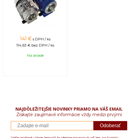
141 €
s DPH / ks
114,63 €
bez DPH / ks
Na sklade
NAJDÔLEŽITEJŠIE NOVINKY PRIAMO NA VÁŠ EMAIL
Získajte zaujímavé informácie vždy medzi prvými
Odoberať
Vaše osobné údaje (email) budeme spracovávať len za týmto