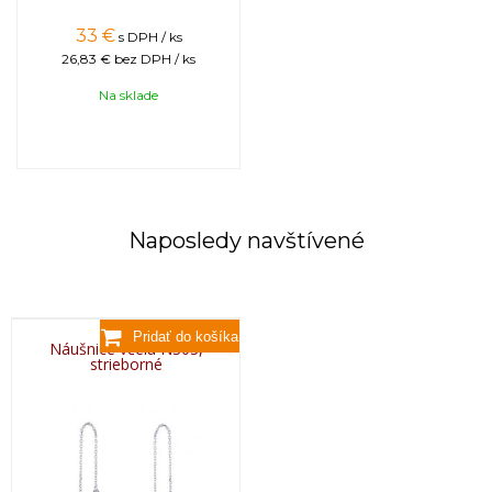
33
€
s DPH / ks
26,83 €
bez DPH / ks
Na sklade
Naposledy navštívené
Náušnice včela NS03,
strieborné