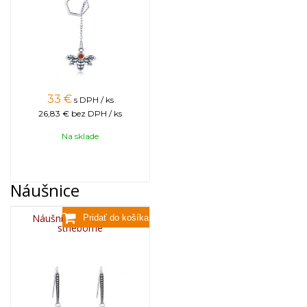
33
€
s DPH / ks
26,83 €
bez DPH / ks
Na sklade
Náušnice
Náušnice včela NS01,
strieborné