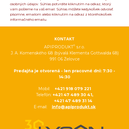
osobných údajov. Súhlas potvrdíte kliknutím na odkaz, ktorý
vám pošleme na váš email. Súhlas môžete kedykoľvek odvolať
písomne, emailom alebo kliknutím na odkaz z ktoréhokoľvek
informačného emailu.
KONTAKT
®
APIPRODUKT
s.r.o.
J. A. Komenského 68 (bývalá Klementa Gottwalda 68)
991 06 Želovce
Predajňa je otvorená - len pracovné dni: 7:30 -
14:30
Mobil:
+421 918 079 221
Telefón:
+421 47 489 30 41,
+421 47 489 31 14
E-mail:
info@apiprodukt.sk