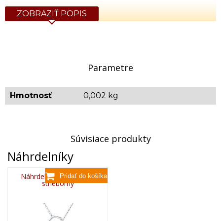
ZOBRAZIŤ POPIS
Parametre
Hmotnosť
0,002 kg
Súvisiace produkty
Náhrdelníky
Náhrdelník včela NH01,
strieborný