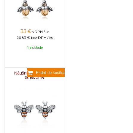
33
€
s DPH / ks
26,83 €
bez DPH / ks
Na sklade
Náušnice včela NS02,
strieborné