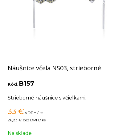
Náušnice včela NS03, strieborné
B157
Kód
:
Strieborné náušnice s včielkami.
33
€
s DPH / ks
26,83 €
bez DPH / ks
Na sklade