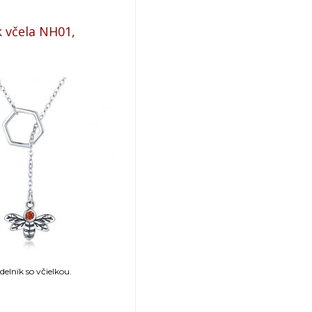
 včela NH01,
elník so včielkou.