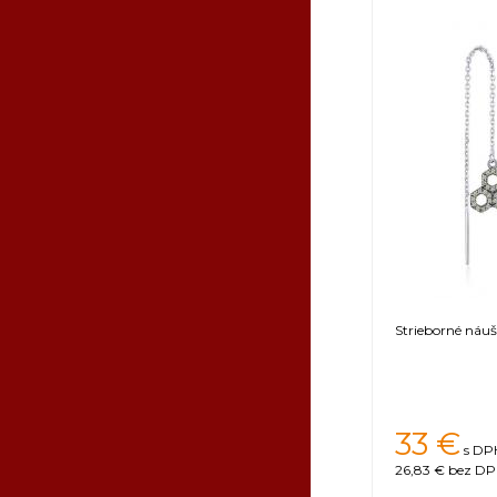
Strieborné náuš
33
€
s DPH
26,83 €
bez DPH