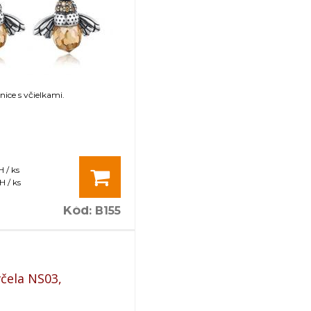
nice s včielkami.
 / ks
 / ks
Kód
:
B155
čela NS03,