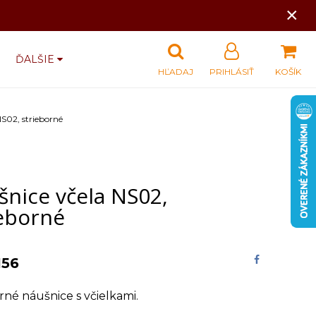
×
ĎALŠIE
HĽADAJ
PRIHLÁSIŤ
KOŠÍK
S02, strieborné
šnice včela NS02,
ieborné
156
rné náušnice s včielkami.