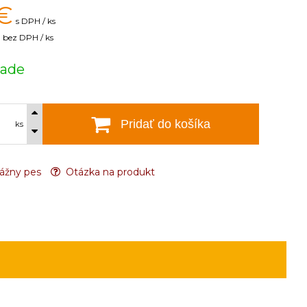
€
s DPH / ks
bez DPH / ks
lade
Pridať do košíka
ks
ážny pes
Otázka na produkt