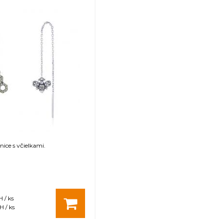
nice s včielkami.
 / ks
 / ks