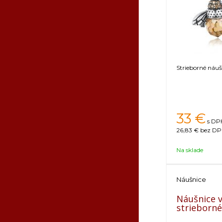
Strieborné náuš
33
€
s DPH
26,83 €
bez DPH
Na sklade
Náušnice
Náušnice v
strieborné