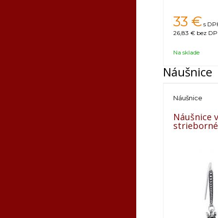
33
€
s DPH
26,83 €
bez DPH
Na sklade
Náušnice
Náušnice
Náušnice v
strieborné