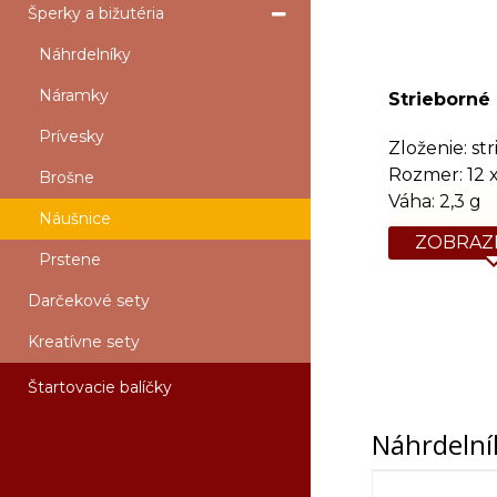
Šperky a bižutéria
Náhrdelníky
Náramky
Strieborné 
Prívesky
Zloženie: st
Rozmer: 12 
Brošne
Váha: 2,3 g
Náušnice
ZOBRAZI
Prstene
Darčekové sety
Kreatívne sety
Štartovacie balíčky
Náhrdelní