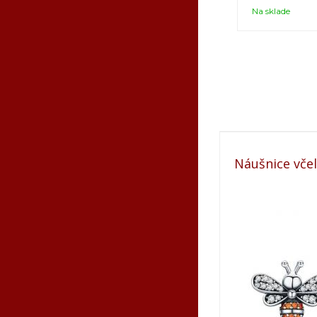
Na sklade
Náušnice včel