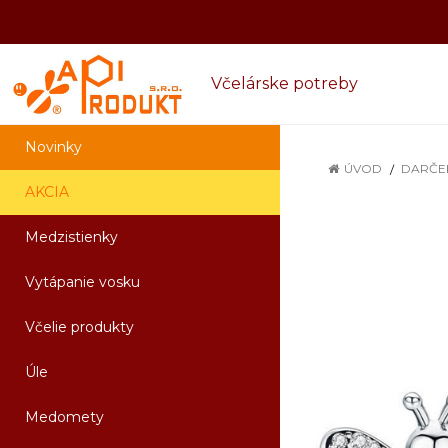
Včelárske potreby
Novinky
ÚVOD
DARČE
AKCIA
Medzistienky
Vytápanie vosku
Včelie produkty
Úle
Medomety