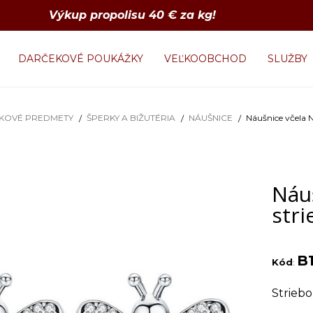
Výkup propolisu 40 € za kg!
DARČEKOVÉ POUKÁŽKY
VEĽKOOBCHOD
SLUŽBY
KOVÉ PREDMETY
ŠPERKY A BIŽUTÉRIA
NÁUŠNICE
Náušnice včela N
Náu
str
B
Kód
:
Striebo