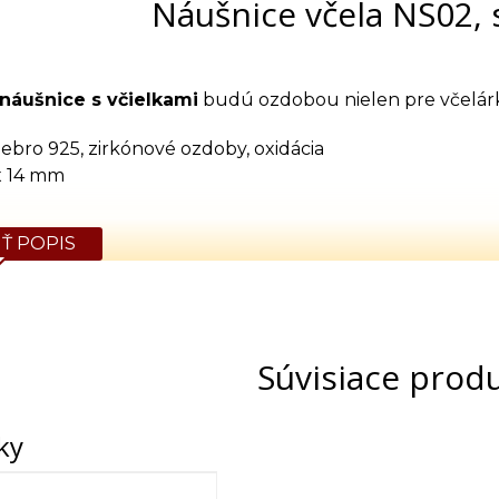
Náušnice včela NS02, 
náušnice s včielkami
budú ozdobou nielen pre včelár
riebro 925, zirkónové ozdoby, oxidácia
x 14 mm
Ť POPIS
Súvisiace prod
ky