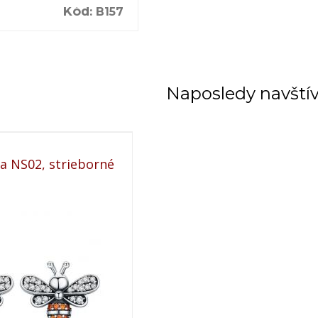
Kód
:
B157
Naposledy navští
a NS02, strieborné