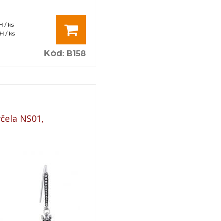
 / ks
 / ks
Kód
:
B158
čela NS01,