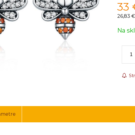
33
26,83 €
Na sk
Str
ametre