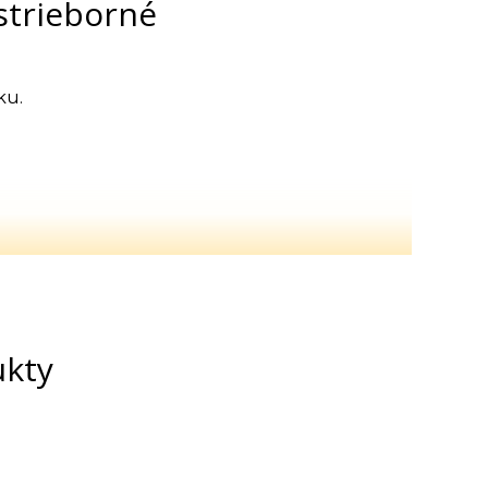
strieborné
ku.
ukty