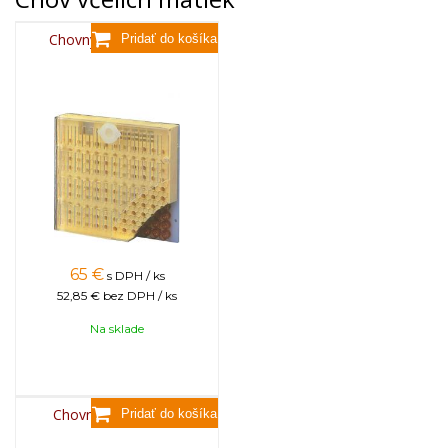
Chovný rámik NICOT
65
€
s DPH / ks
52,85 €
bez DPH / ks
Na sklade
Chovný systém BEE