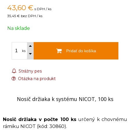
43,60
€
s DPH / ks
35,45 €
bez DPH / ks
Na sklade
Pridať do košíka
ks
Strážny pes
Otázka na produkt
Nosič držiaka k systému NICOT, 100 ks
Nosič držiaka v počte 100 ks
určený k chovnému
rámiku NICOT (kód: 30860).