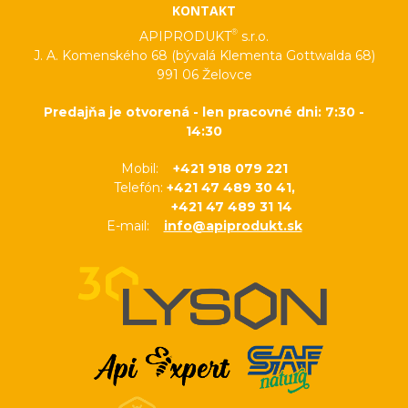
KONTAKT
®
APIPRODUKT
s.r.o.
J. A. Komenského 68 (bývalá Klementa Gottwalda 68)
991 06 Želovce
Predajňa je otvorená - len pracovné dni: 7:30 -
14:30
Mobil:
+421 918 079 221
Telefón:
+421 47 489 30 41,
+421 47 489 31 14
E-mail:
info@apiprodukt.sk