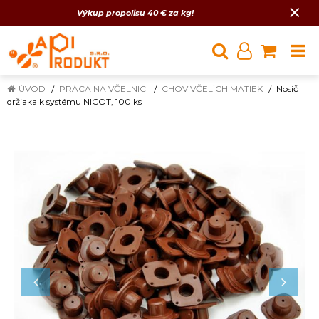
×
Výkup propolisu 40 € za kg!
ÚVOD
PRÁCA NA VČELNICI
CHOV VČELÍCH MATIEK
Nosič
držiaka k systému NICOT, 100 ks