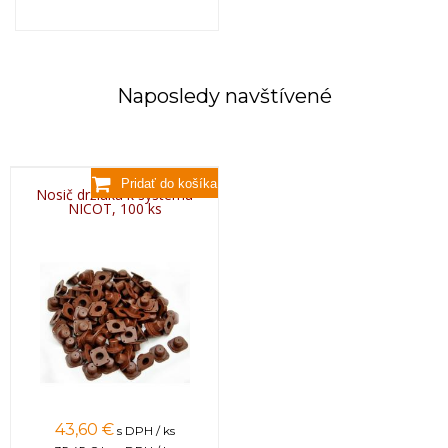
Naposledy navštívené
Nosič držiaka k systému
NICOT, 100 ks
43,60 €
s DPH / ks