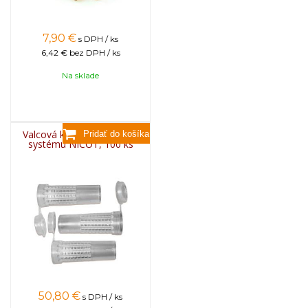
7,90
€
s DPH / ks
6,42 €
bez DPH / ks
Na sklade
Valcová klietka - izolátor k
systému NICOT, 100 ks
50,80
€
s DPH / ks