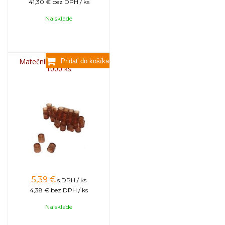
41,30 €
bez DPH / ks
Na sklade
Matečníková miska BEE,
1000 ks
5,39
€
s DPH / ks
4,38 €
bez DPH / ks
Na sklade