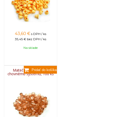
43,60
€
s DPH / ks
35,45 €
bez DPH / ks
Na sklade
Matečníková miska k
chovnému systému, 100 ks