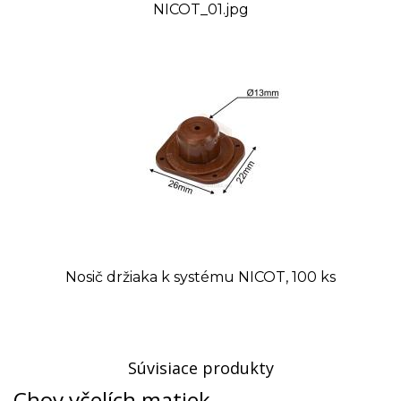
NICOT_01.jpg
Nosič držiaka k systému NICOT, 100 ks
Súvisiace produkty
Chov včelích matiek