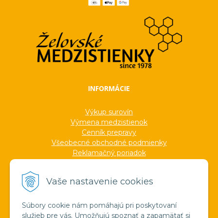
INFORMÁCIE
Výkup surovín
Výmena medzistienok
Cenník prepravy
Všeobecné obchodné podmienky
Reklamačný poriadok
Ochrana osobných údajov
Informácie o cookies
Vaše nastavenie cookies
Formuláre
Protokoly
Ocenenia
Súbory cookie nám pomáhajú pri poskytovaní
Veľkoobchod
služieb pre vás. Umožňujú spoznať a zapamätať si