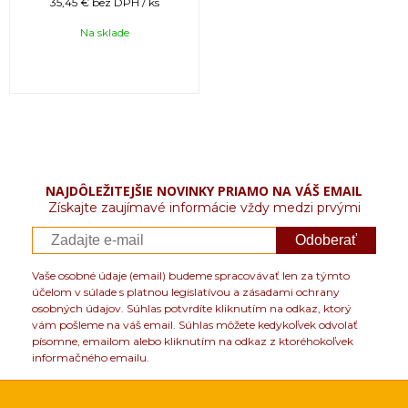
35,45 €
bez DPH / ks
Na sklade
NAJDÔLEŽITEJŠIE NOVINKY PRIAMO NA VÁŠ EMAIL
Získajte zaujímavé informácie vždy medzi prvými
Odoberať
Vaše osobné údaje (email) budeme spracovávať len za týmto
účelom v súlade s platnou legislatívou a zásadami ochrany
osobných údajov. Súhlas potvrdíte kliknutím na odkaz, ktorý
vám pošleme na váš email. Súhlas môžete kedykoľvek odvolať
písomne, emailom alebo kliknutím na odkaz z ktoréhokoľvek
informačného emailu.