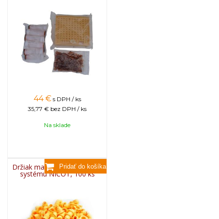
44
€
s DPH / ks
35,77 €
bez DPH / ks
Na sklade
Držiak matečníkovej misky k
systému NICOT, 100 ks