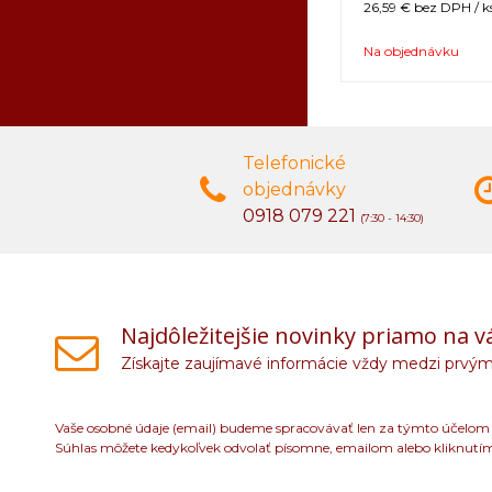
26,59 €
bez DPH / k
Na objednávku
Telefonické
objednávky
0918 079 221
(7:30 - 14:30)
Najdôležitejšie novinky priamo na v
Získajte zaujímavé informácie vždy medzi prvým
Vaše osobné údaje (email) budeme spracovávať len za týmto účelom v
Súhlas môžete kedykoľvek odvolať písomne, emailom alebo kliknutí