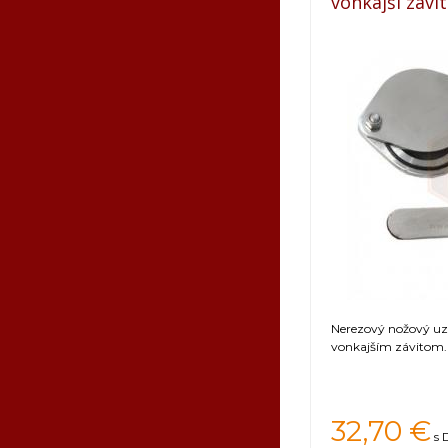
vonkajší závit
Nerezový nožový uz
vonkajším závitom.
32,70 €
s 