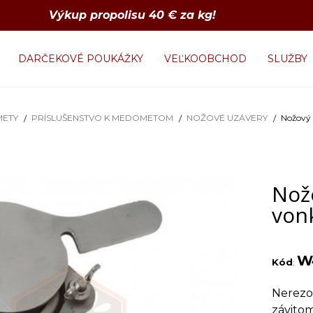
Výkup propolisu 40 € za kg!
DARČEKOVÉ POUKÁŽKY
VEĽKOOBCHOD
SLUŽBY
ETY
PRÍSLUŠENSTVO K MEDOMETOM
NOŽOVÉ UZÁVERY
Nožový 
Nož
vonk
W
Kód
:
Nerezo
závitom