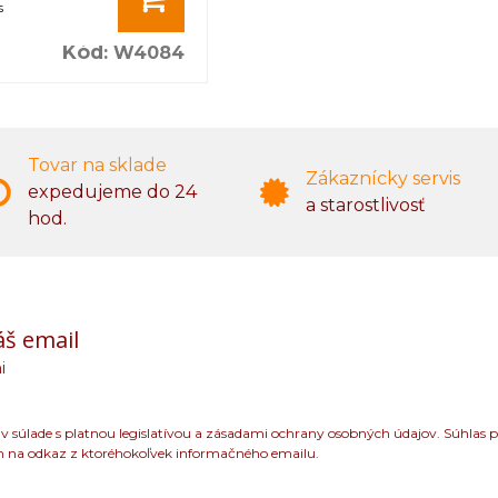
s
Kód
:
W4084
Tovar na sklade
Zákaznícky servis
expedujeme do 24
a starostlivosť
hod.
áš email
i
 súlade s platnou legislatívou a zásadami ochrany osobných údajov. Súhlas p
m na odkaz z ktoréhokoľvek informačného emailu.