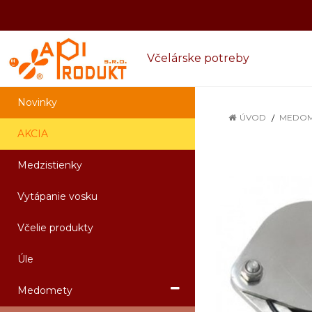
Včelárske potreby
Novinky
ÚVOD
MEDOM
AKCIA
Medzistienky
Vytápanie vosku
Včelie produkty
Úle
Medomety