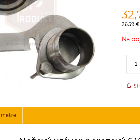
32,
26,59 €
Na ob
Str
ametre