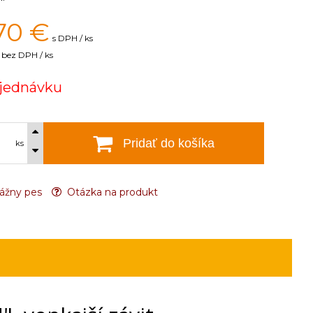
70
€
s DPH / ks
bez DPH / ks
jednávku
Pridať do košíka
ks
ážny pes
Otázka na produkt