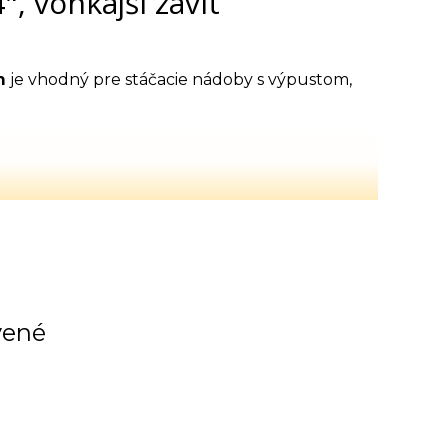
, vonkajší závit
m
je vhodný pre stáčacie nádoby s výpustom,
vené