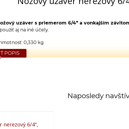
Nožový uzáver nerezový 6/4"
ožový uzáver s priemerom 6/4" a vonkajším závito
použiť aj na iné účely.
hmotnosť: 0,330 kg
Ť POPIS
Naposledy navští
 nerezový 6/4",