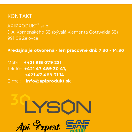
KONTAKT
®
APIPRODUKT
s.r.o.
J. A. Komenského 68 (bývalá Klementa Gottwalda 68)
991 06 Želovce
Predajňa je otvorená - len pracovné dni: 7:30 - 14:30
Mobil:
+421 918 079 221
Telefón:
+421 47 489 30 41,
+421 47 489 31 14
E-mail:
info@apiprodukt.sk