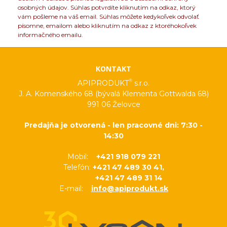
osobných údajov. Súhlas potvrdíte kliknutím na odkaz, ktorý
vám pošleme na váš email. Súhlas môžete kedykoľvek odvolať
písomne, emailom alebo kliknutím na odkaz z ktoréhokoľvek
informačného emailu.
KONTAKT
®
APIPRODUKT
s.r.o.
J. A. Komenského 68 (bývalá Klementa Gottwalda 68)
991 06 Želovce
Predajňa je otvorená - len pracovné dni: 7:30 -
14:30
Mobil:
+421 918 079 221
Telefón:
+421 47 489 30 41,
+421 47 489 31 14
E-mail:
info@apiprodukt.sk