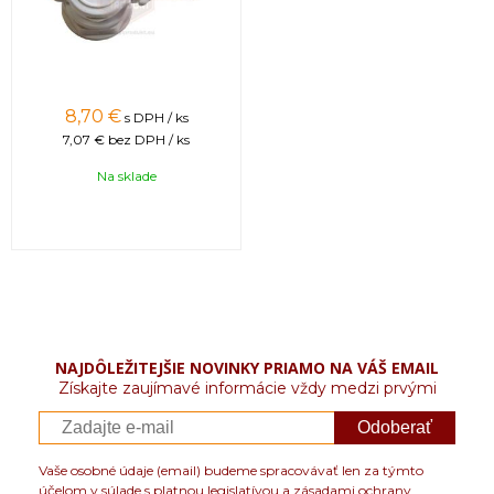
8,70 €
s DPH / ks
7,07 €
bez DPH / ks
Na sklade
NAJDÔLEŽITEJŠIE NOVINKY PRIAMO NA VÁŠ EMAIL
Získajte zaujímavé informácie vždy medzi prvými
Odoberať
Vaše osobné údaje (email) budeme spracovávať len za týmto
účelom v súlade s platnou legislatívou a zásadami ochrany