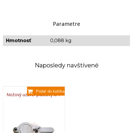
Parametre
Hmotnosť
0,088 kg
Naposledy navštívené
Nožový uzáver plastový 6/4"