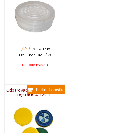
1,45
€
s DPH / ks
1,18 €
bez DPH / ks
Na objednávku
Odparovač kyseliny mravčej s
reguláciou, 120 ml