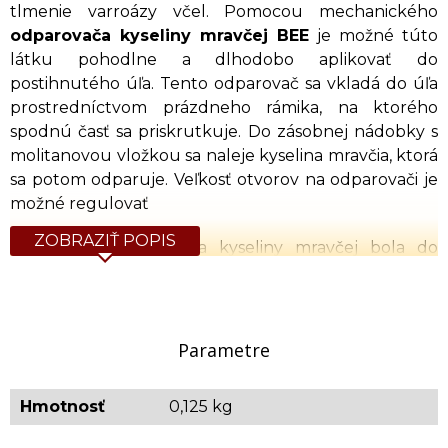
tlmenie varroázy včel. Pomocou mechanického
odparovača kyseliny mravčej BEE
je možné túto
látku pohodlne a dlhodobo aplikovať do
postihnutého úľa. Tento odparovač sa vkladá do úľa
prostredníctvom prázdneho rámika, na ktorého
spodnú časť sa priskrutkuje. Do zásobnej nádobky s
molitanovou vložkou sa naleje kyselina mravčia, ktorá
sa potom odparuje. Veľkosť otvorov na odparovači je
možné regulovať
ZOBRAZIŤ POPIS
S pomocou dávkovača kyseliny mravčej bola do
včelích rodín zavádzaná 60% kyselina mravčia. Po
celkovej dávke 85g na rodinu a s priemerným
odparovaním 18g (v lete), resp. 8g(na jeseň) bolo
hubenie roztočov v priemere 89% v lete a 96% na
Parametre
jeseň. V 90% prípadov bol varroa roztoč zahubený v
zaviečkovanom plode.
Hmotnosť
0,125 kg
Rozmer (d x š x h): 255 x 255 x 18mm