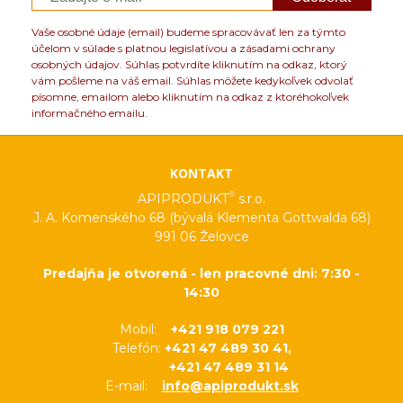
Vaše osobné údaje (email) budeme spracovávať len za týmto
účelom v súlade s platnou legislatívou a zásadami ochrany
osobných údajov. Súhlas potvrdíte kliknutím na odkaz, ktorý
vám pošleme na váš email. Súhlas môžete kedykoľvek odvolať
písomne, emailom alebo kliknutím na odkaz z ktoréhokoľvek
informačného emailu.
KONTAKT
®
APIPRODUKT
s.r.o.
J. A. Komenského 68 (bývalá Klementa Gottwalda 68)
991 06 Želovce
Predajňa je otvorená - len pracovné dni: 7:30 -
14:30
Mobil:
+421 918 079 221
Telefón:
+421 47 489 30 41,
+421 47 489 31 14
E-mail:
info@apiprodukt.sk