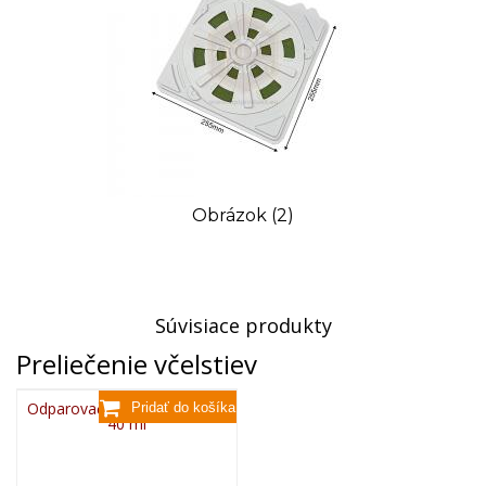
Obrázok (2)
Súvisiace produkty
Preliečenie včelstiev
Odparovač kyseliny mravčej,
40 ml