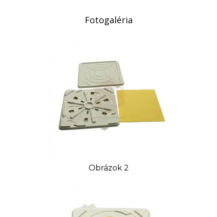
Orientačná hmotnosť: 0,125 kg
Fotogaléria
Produkt priamo od výrobcu.
Obrázok 2