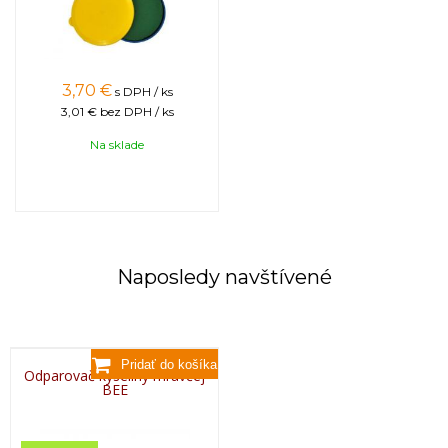
3,70
€
s DPH / ks
3,01 €
bez DPH / ks
Na sklade
Naposledy navštívené
Odparovač kyseliny mravčej
BEE