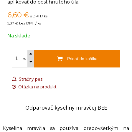
aplikovať do postihnutého úľa.
6,60
€
s DPH / ks
5,37 €
bez DPH / ks
Na sklade
Pridať do košíka
ks
Strážny pes
Otázka na produkt
Odparovač kyseliny mravčej BEE
Kyselina mravčia sa používa predovšetkým na