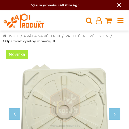
×
Výkup propolisu 40 € za kg!
ÚVOD
PRÁCA NA VČELNICI
PRELIEČENIE VČELSTIEV
Odparovač kyseliny mravčej BEE
Novinka