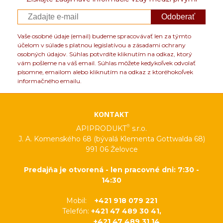
Odoberať
Vaše osobné údaje (email) budeme spracovávať len za týmto
účelom v súlade s platnou legislatívou a zásadami ochrany
osobných údajov. Súhlas potvrdíte kliknutím na odkaz, ktorý
vám pošleme na váš email. Súhlas môžete kedykoľvek odvolať
písomne, emailom alebo kliknutím na odkaz z ktoréhokoľvek
informačného emailu.
KONTAKT
®
APIPRODUKT
s.r.o.
J. A. Komenského 68 (bývalá Klementa Gottwalda 68)
991 06 Želovce
Predajňa je otvorená - len pracovné dni: 7:30 -
14:30
Mobil:
+421 918 079 221
Telefón:
+421 47 489 30 41,
+421 47 489 31 14