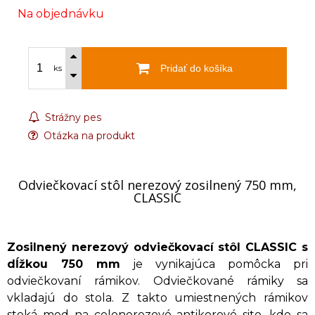
Na objednávku
Pridať do košíka
ks
Strážny pes
Otázka na produkt
Odviečkovací stôl nerezový zosilnený 750 mm,
CLASSIC
Zosilnený nerezový odviečkovací stôl CLASSIC s
dĺžkou 750 mm
je vynikajúca pomôcka pri
odviečkovaní rámikov. Odviečkované rámiky sa
vkladajú do stola. Z takto umiestnených rámikov
steká med na celonerezové antikorové sito, kde sa