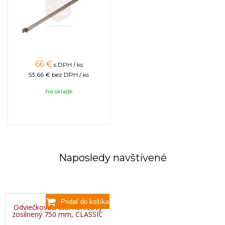
66
€
s DPH / ks
53,66 €
bez DPH / ks
Na sklade
Naposledy navštívené
Odviečkovací stôl nerezový
zosilnený 750 mm, CLASSIC