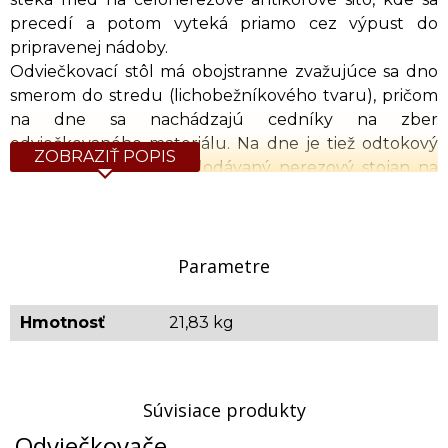
precedí a potom vyteká priamo cez výpust do
pripravenej nádoby.
Odviečkovací stôl má obojstranne zvažujúce sa dno
smerom do stredu (lichobežníkového tvaru), pričom
na dne sa nachádzajú cedníky na zber
odviečkovaného materiálu. Na dne je tiež odtokový
ZOBRAZIŤ POPIS
ventil 5/4". K stolu je dodávaný nerezový stojan na
odviečkované rámiky. Stôl má oceľové nohy maľované
práškovou metódou, pomocou ktorých je možné
prispôsobiť výšku stola (min. výška 80 cm, max. výška
87 cm). Stoly sú dostupné za príplatok aj s
Parametre
kolieskami, prípadne je možné ich samostatne
objednať (kód: KOLIESKA) a namontovať
Hmotnosť
21,83 kg
svojpomocne. K stolu je možné objednať aj nerezové
veko (kód: POKXZ750).
Orientačná hmotnosť: 21,830 kg
Súvisiace produkty
Odviečkovače
K odviečkovaciemu stolu je možné doobjednať