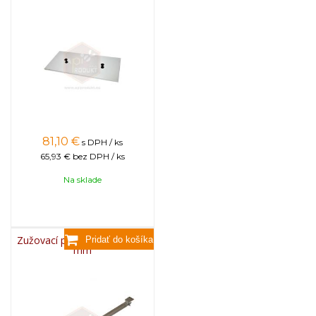
81,10
€
s DPH / ks
65,93 €
bez DPH / ks
Na sklade
Zužovací profil nerezový 750
mm