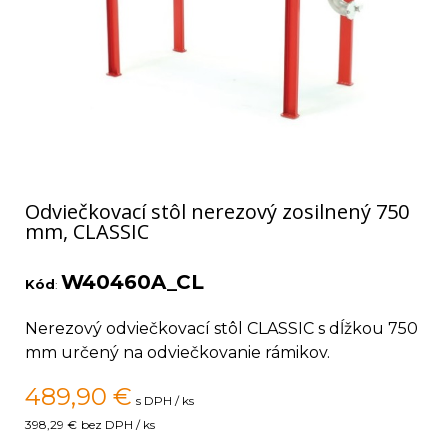
Odviečkovací stôl nerezový zosilnený 750
mm, CLASSIC
W40460A_CL
Kód
:
Nerezový odviečkovací stôl CLASSIC s dĺžkou 750
mm určený na odviečkovanie rámikov.
489,90
€
s DPH / ks
398,29 €
bez DPH / ks