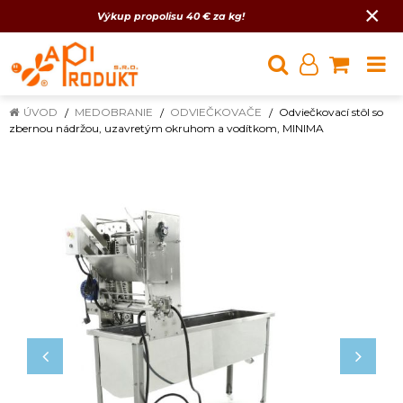
×
Výkup propolisu 40 € za kg!
ÚVOD
MEDOBRANIE
ODVIEČKOVAČE
Odviečkovací stôl so
zbernou nádržou, uzavretým okruhom a vodítkom, MINIMA