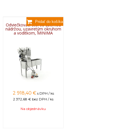
Odviečkovací stôl so zbernou
nádržou, uzavretým okruhom
a vodítkom, MINIMA
2 918,40 €
s DPH / ks
2 372,68 €
bez DPH / ks
Na objednávku