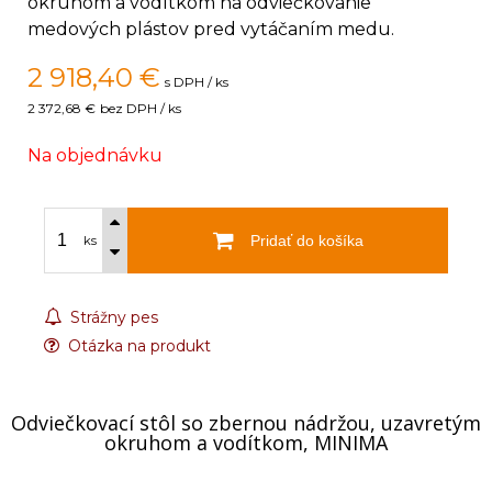
okruhom a vodítkom na odviečkovanie
medových plástov pred vytáčaním medu.
2 918,40
€
s DPH / ks
2 372,68 €
bez DPH / ks
Na objednávku
Pridať do košíka
ks
Strážny pes
Otázka na produkt
Odviečkovací stôl so zbernou nádržou, uzavretým
okruhom a vodítkom, MINIMA