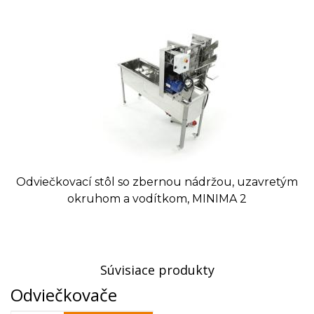
Rozmery zariadenia (d x š x v): 600 x 900 x 700 mm
Orientačná hmotnosť: 96 kg
VIDEO:
Odviečkovací stôl so zbernou nádržou, uzavretým
okruhom a vodítkom, MINIMA 2
Tovar, ktorý nie je uvádzaný ako tovar skladom,
vieme zabezpečiť a dodať max. do 2 až 8
Súvisiace produkty
týždňov od zaplatenia predfaktúry. O presnom
Odviečkovače
termíne Vás budeme informovať.