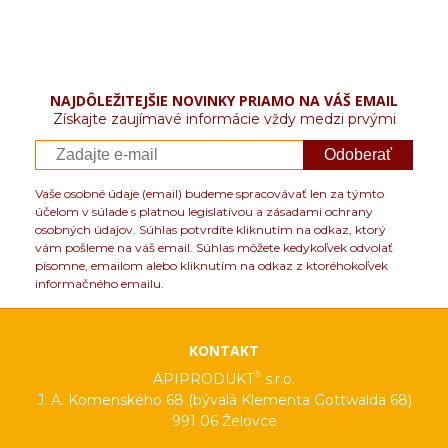
NAJDÔLEŽITEJŠIE NOVINKY PRIAMO NA VÁŠ EMAIL
Získajte zaujímavé informácie vždy medzi prvými
Odoberať
Vaše osobné údaje (email) budeme spracovávať len za týmto
účelom v súlade s platnou legislatívou a zásadami ochrany
osobných údajov. Súhlas potvrdíte kliknutím na odkaz, ktorý
vám pošleme na váš email. Súhlas môžete kedykoľvek odvolať
písomne, emailom alebo kliknutím na odkaz z ktoréhokoľvek
informačného emailu.
KONTAKT
®
APIPRODUKT
s.r.o.
J. A. Komenského 68 (bývalá Klementa Gottwalda 68)
991 06 Želovce