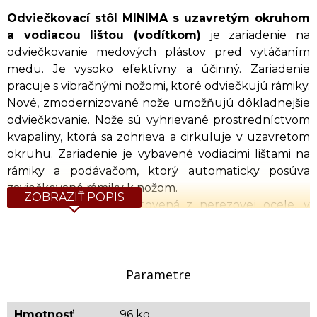
Odviečkovací stôl MINIMA s uzavretým okruhom
a vodiacou lištou (vodítkom)
je zariadenie na
odviečkovanie medových plástov pred vytáčaním
medu. Je vysoko efektívny a účinný. Zariadenie
pracuje s vibračnými nožomi, ktoré odviečkujú rámiky.
Nové, zmodernizované nože umožňujú dôkladnejšie
odviečkovanie. Nože sú vyhrievané prostredníctvom
kvapaliny, ktorá sa zohrieva a cirkuluje v uzavretom
okruhu. Zariadenie je vybavené vodiacimi lištami na
rámiky a podávačom, ktorý automaticky posúva
zaviečkované rámiky k nožom.
ZOBRAZIŤ POPIS
Zberná nádrž je vyhotovená z nerezovej ocele, v
spodnej časti je nerezový nožový výpustný ventil 6/4”.
Vo vnútri nádrže sa nachádzajú dva nerezové
cedníky. Oceľové nohy sú natreté práškovou farbou
a sú na kolieskach, čo zjednodušuje presun
Parametre
zariadenia.
Uzavretý okruh pozostáva z nerezovej nádrže s
Hmotnosť
96 kg