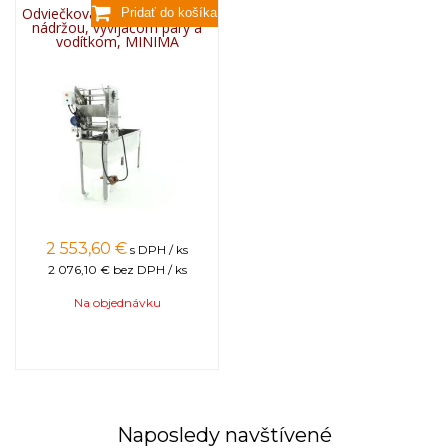
Odviečkovací stôl so zbernou
nádržou, vyvíjačom pary a
vodítkom, MINIMA
2 553,60
€
s DPH / ks
2 076,10 €
bez DPH / ks
Na objednávku
Naposledy navštívené