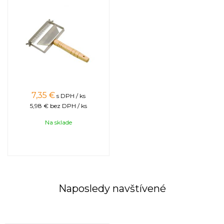
7,35
€
s DPH / ks
5,98 €
bez DPH / ks
Na sklade
Naposledy navštívené