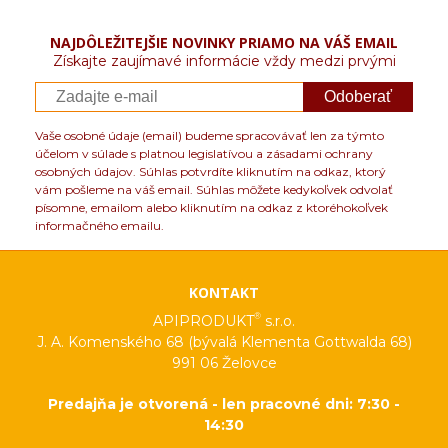
NAJDÔLEŽITEJŠIE NOVINKY PRIAMO NA VÁŠ EMAIL
Získajte zaujímavé informácie vždy medzi prvými
Odoberať
Vaše osobné údaje (email) budeme spracovávať len za týmto
účelom v súlade s platnou legislatívou a zásadami ochrany
osobných údajov. Súhlas potvrdíte kliknutím na odkaz, ktorý
vám pošleme na váš email. Súhlas môžete kedykoľvek odvolať
písomne, emailom alebo kliknutím na odkaz z ktoréhokoľvek
informačného emailu.
KONTAKT
®
APIPRODUKT
s.r.o.
J. A. Komenského 68 (bývalá Klementa Gottwalda 68)
991 06 Želovce
Predajňa je otvorená - len pracovné dni: 7:30 -
14:30