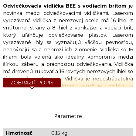
Odviečkovacia vidlička BEE s vodiacim britom
je
novinka medzi odviečkovacími vidličkami. Laserom
vyrezávaná vidlička z nerezovej ocele má 16 ihiel z
vnútornej strany a 8 ihiel z vonkajšej a vodiaci brit,
ktorý uľahčuje odviečkovanie plástov. Laserom
vyrezávané ihly sa vyznačujú väčšou pevnosťou,
neohýnajú sa a nehrozí ich zlomenie. Vidlička so 16
ihlami bola volená ako ideálny kompromis medzi
šírkou záberu a prácnosťou odviečkovania. Vidlička
má drevenú rukoväť a 16 rovných nerezových ihiel so
šírkou záberu 6,5 cm. Vidlička je nepostrádateľná
ZOBRAZIŤ POPIS
včelárska pomôcka, ktorá zaručuje rýchlu a
spoľahlivú prácu pri odviečkovaní plástov.
Rozmery (d x š): 27 x 7,5
Dĺžka rukoväte: 155 mm
Parametre
Orientačná hmotnosť: 0,150 kg
Hmotnosť
0,15 kg
Produkt priamo od výrobcu.