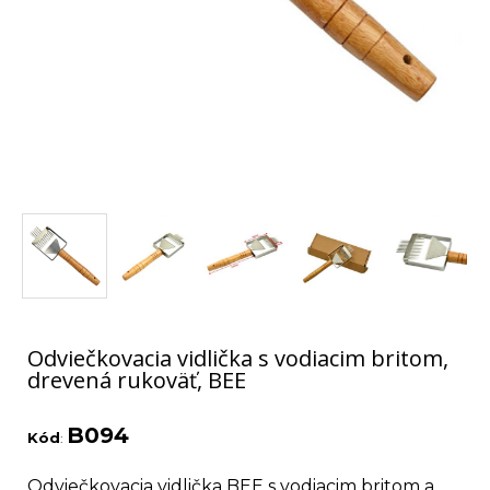
Odviečkovacia vidlička s vodiacim britom,
drevená rukoväť, BEE
B094
Kód
:
Odviečkovacia vidlička BEE s vodiacim britom a