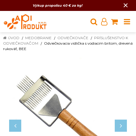
×
Výkup propolisu 40 € za kg!
ÚVOD
MEDOBRANIE
ODVIEČKOVAČE
PRÍSLUŠENSTVO K
ODVIEČKOVAČOM
Odviečkovacia vidlička s vodiacim britom, drevená
rukoväť, BEE