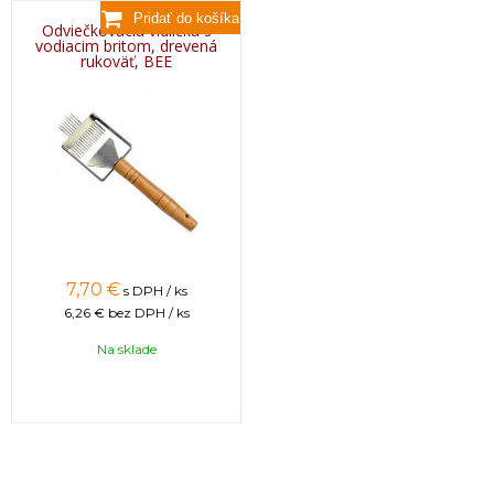
Odviečkovacia vidlička s
vodiacim britom, drevená
rukoväť, BEE
7,70 €
s DPH / ks
6,26 €
bez DPH / ks
Na sklade