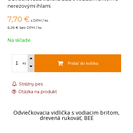
nerezovými ihlami.
7,70
€
s DPH / ks
6,26 €
bez DPH / ks
Na sklade
Pridať do košíka
ks
Strážny pes
Otázka na produkt
Odviečkovacia vidlička s vodiacim britom,
drevená rukoväť, BEE