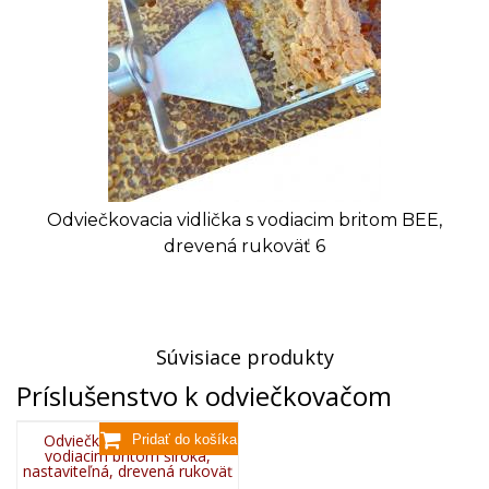
Odviečkovacia vidlička s vodiacim britom BEE,
drevená rukoväť 6
Súvisiace produkty
Príslušenstvo k odviečkovačom
Odviečkovacia vidlička s
vodiacim britom široká,
nastaviteľná, drevená rukoväť