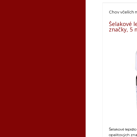
Chov včelích 
Šelakové l
značky, 5 
Šelakové lepidl
opalitových zna