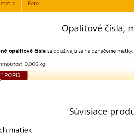
ametre
Foto
Opalitové čísla,
né opalitové čísla
sa používajú sa na označenie matky. 
hmotnosť: 0,006 kg
Ť POPIS
Súvisiace prod
ích matiek