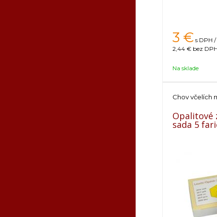
3
€
s DPH /
2,44 €
bez DPH 
Na sklade
Chov včelích 
Opalitové 
sada 5 far