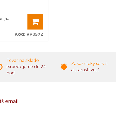
PH / ks
Kód
:
VP0572
Tovar na sklade
Zákaznícky servis
expedujeme do 24
a starostlivosť
hod.
áš email
i