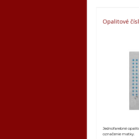
Opalitové čís
Jednofarebné opalito
označenie matky.