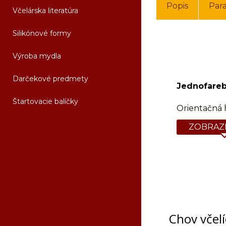
Popis
Par
Včelárska literatúra
Silikónové formy
Výroba mydla
Darčekové predmety
Jednofareb
Štartovacie balíčky
Orientačná 
ZOBRAZI
Chov včel