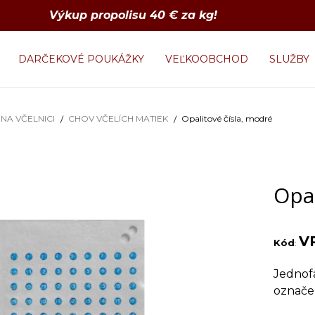
Výkup propolisu 40 € za kg!
DARČEKOVÉ POUKÁŽKY
VEĽKOOBCHOD
SLUŽBY
NA VČELNICI
CHOV VČELÍCH MATIEK
Opalitové čísla, modré
Opal
V
Kód
:
Jednofa
označe