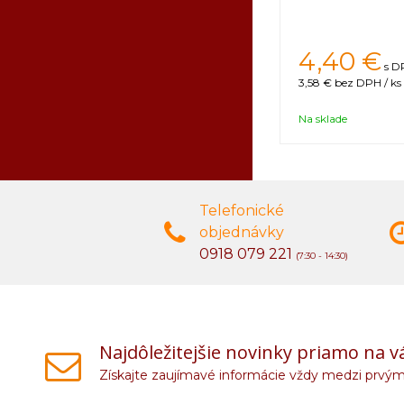
4,40 €
s D
3,58 €
bez DPH / ks
Na sklade
Telefonické
objednávky
0918 079 221
(7:30 - 14:30)
Najdôležitejšie novinky priamo na v
Získajte zaujímavé informácie vždy medzi prvým