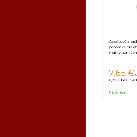
Opalitové značky
pomôcka pre ch
matky označené
7,65
€
6,22 €
bez DPH 
Na sklade