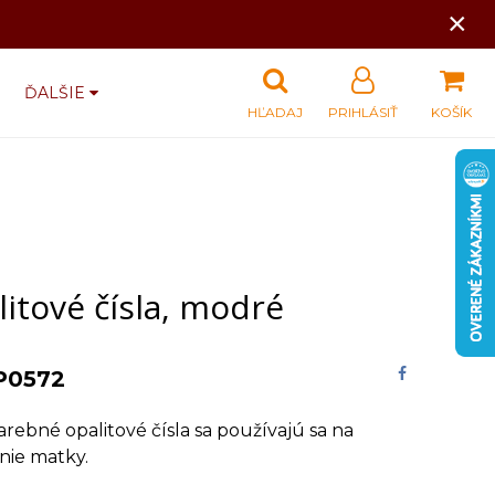
×
ĎALŠIE
HĽADAJ
PRIHLÁSIŤ
KOŠÍK
itové čísla, modré
P0572
rebné opalitové čísla sa používajú sa na
nie matky.