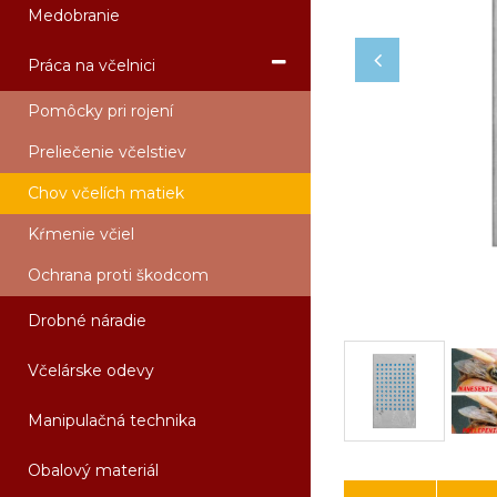
Medobranie
Práca na včelnici
Pomôcky pri rojení
Preliečenie včelstiev
Chov včelích matiek
Kŕmenie včiel
Ochrana proti škodcom
Drobné náradie
Včelárske odevy
Manipulačná technika
Obalový materiál