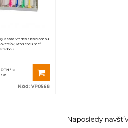
 v sade 5 farieb s lepidlom sú
ovateľov, ktorí chcú mať
 farbou.
s DPH / ks
/ ks
Kód
:
VP0568
Naposledy navští