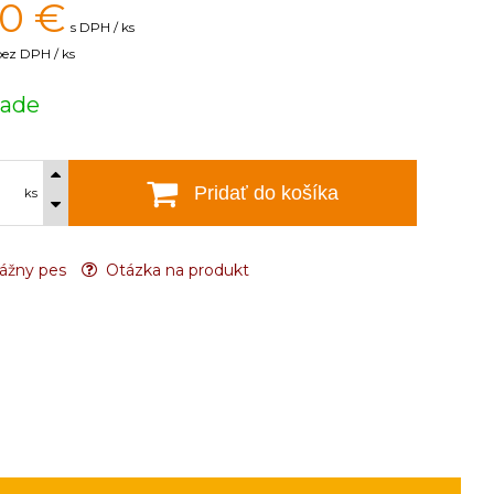
40
€
s DPH / ks
bez DPH / ks
lade
Pridať do košíka
ks
ážny pes
Otázka na produkt