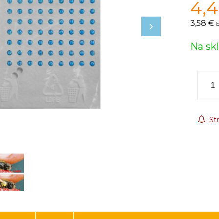
4,
3,58 €
Na sk
Str