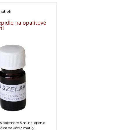
matiek
epidlo na opalitové
ml
o s objemom 5 ml na lepenie
čiek na včelie matky.