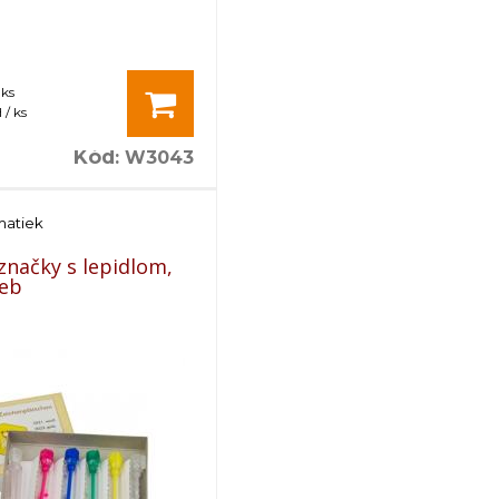
 ks
/ ks
Kód
:
W3043
matiek
značky s lepidlom,
ieb