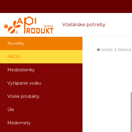
Včelárske potreby
Novinky
ÚVOD
PRÁCA 
AKCIA
Medzistienky
Vytápanie vosku
Včelie produkty
Úle
Medomety