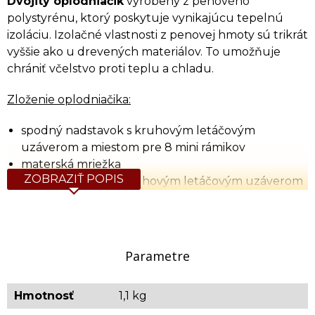
Dvojitý oplodniačik
vyrobený z penového
polystyrénu, ktorý poskytuje vynikajúcu tepelnú
izoláciu. Izolačné vlastnosti z penovej hmoty sú trikrát
vyššie ako u drevených materiálov. To umožňuje
chrániť včelstvo proti teplu a chladu.
Zloženie oplodniačika:
spodný nadstavok s kruhovým letáčovým
uzáverom a miestom pre 8 mini rámikov
materská mriežka
ZOBRAZIŤ POPIS
extra nadstavok s kruhovým letáčovým uzáverom
a miestom na 8 mini rámikov
súprava plastových mini rámikov - 16 ks
nadstavok s krmítkom
strieška
Parametre
Rozmery (š x d x v): 148 x 240 x 295 mm
Hmotnosť
1,1 kg
Produkt priamo od výrobcu.