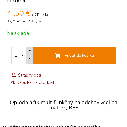
rámikmi.
41,50
€
s DPH / ks
33,74 €
bez DPH / ks
Na sklade
Pridať do košíka
ks
Strážny pes
Otázka na produkt
Oplodniačik multifunkčný na odchov včelích
matiek, BEE