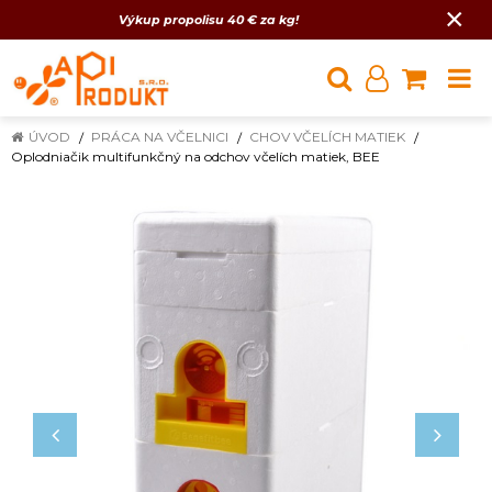
×
Výkup propolisu 40 € za kg!
ÚVOD
PRÁCA NA VČELNICI
CHOV VČELÍCH MATIEK
Oplodniačik multifunkčný na odchov včelích matiek, BEE