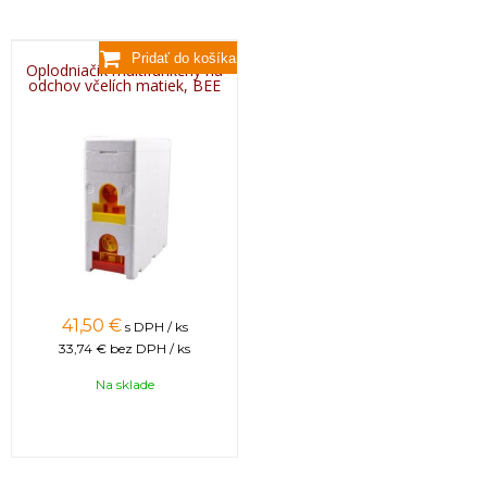
Oplodniačik multifunkčný na
odchov včelích matiek, BEE
41,50 €
s DPH / ks
33,74 €
bez DPH / ks
Na sklade