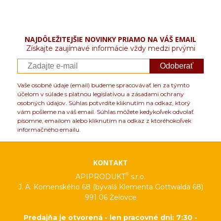
NAJDÔLEŽITEJŠIE NOVINKY PRIAMO NA VÁŠ EMAIL
Získajte zaujímavé informácie vždy medzi prvými
Odoberať
Vaše osobné údaje (email) budeme spracovávať len za týmto
účelom v súlade s platnou legislatívou a zásadami ochrany
osobných údajov. Súhlas potvrdíte kliknutím na odkaz, ktorý
vám pošleme na váš email. Súhlas môžete kedykoľvek odvolať
písomne, emailom alebo kliknutím na odkaz z ktoréhokoľvek
informačného emailu.
KONTAKT
®
APIPRODUKT
s.r.o.
J. A. Komenského 68 (bývalá Klementa Gottwalda 68)
991 06 Želovce
Predajňa je otvorená - len pracovné dni: 7:30 -