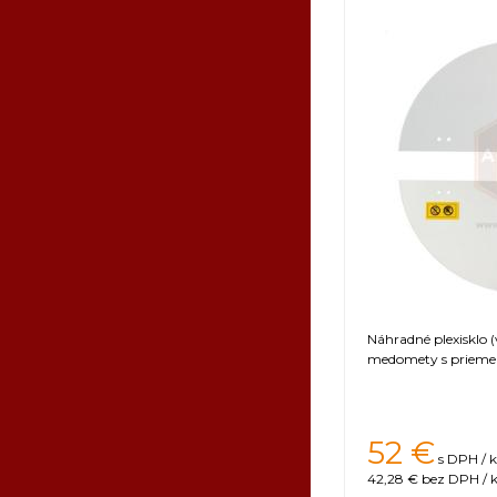
Náhradné plexisklo 
medomety s priem
52 €
s DPH / k
42,28 €
bez DPH / k