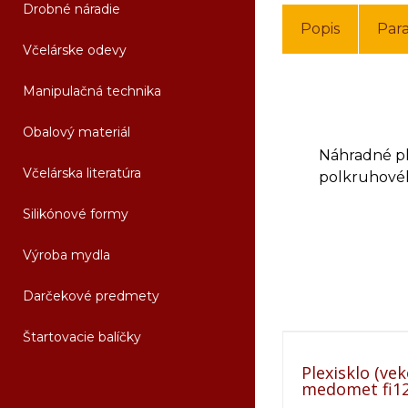
Drobné náradie
Popis
Par
Včelárske odevy
Manipulačná technika
Obalový materiál
Náhradné pl
Včelárska literatúra
polkruhovéh
Silikónové formy
Výroba mydla
Darčekové predmety
Štartovacie balíčky
Plexisklo (ve
medomet fi1