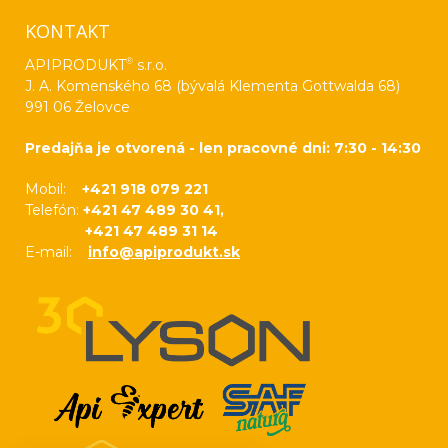
KONTAKT
®
APIPRODUKT
s.r.o.
J. A. Komenského 68 (bývalá Klementa Gottwalda 68)
991 06 Želovce
Predajňa je otvorená - len pracovné dni: 7:30 - 14:30
Mobil:
+421 918 079 221
Telefón:
+421 47 489 30 41,
+421 47 489 31 14
E-mail:
info@apiprodukt.sk