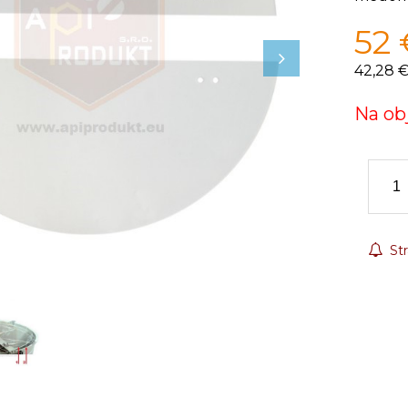
52
42,28 
Na ob
Str