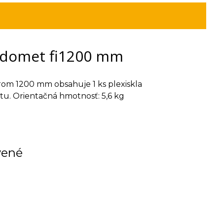
medomet fi1200 mm
om 1200 mm obsahuje 1 ks plexiskla
u. Orientačná hmotnosť: 5,6 kg
vené