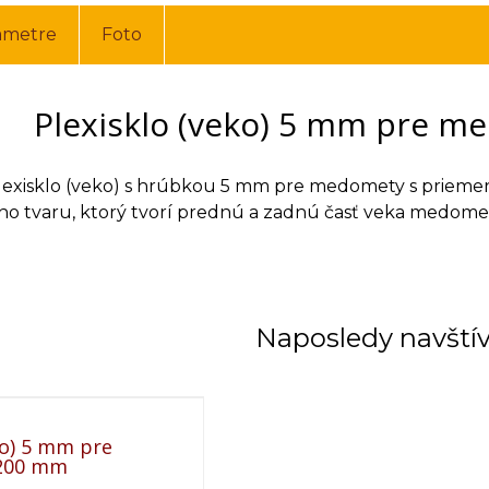
ametre
Foto
Plexisklo (veko) 5 mm pre 
exisklo (veko) s hrúbkou 5 mm pre medomety s priemer
o tvaru, ktorý tvorí prednú a zadnú časť veka medomet
Naposledy navští
ko) 5 mm pre
200 mm