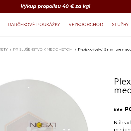
Výkup propolisu 40 € za kg!
DARČEKOVÉ POUKÁŽKY
VEĽKOOBCHOD
SLUŽBY
ETY
PRÍSLUŠENSTVO K MEDOMETOM
Plexisklo (veko) 5 mm pre me
Plex
med
P
Kód
:
Náhrad
medome