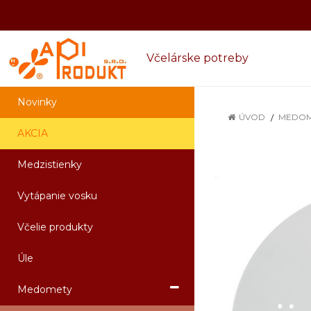
Včelárske potreby
Novinky
ÚVOD
MEDOM
AKCIA
Medzistienky
Vytápanie vosku
Včelie produkty
Úle
Medomety