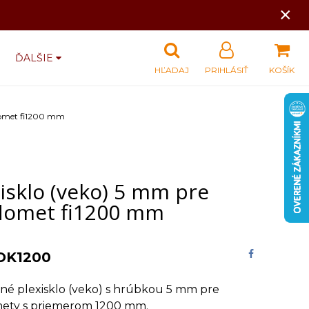
×
ĎALŠIE
HĽADAJ
PRIHLÁSIŤ
KOŠÍK
domet fi1200 mm
isklo (veko) 5 mm pre
omet fi1200 mm
OK1200
né plexisklo (veko) s hrúbkou 5 mm pre
ty s priemerom 1200 mm.