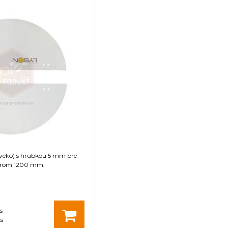
(veko) s hrúbkou 5 mm pre
erom 1200 mm.
s
s