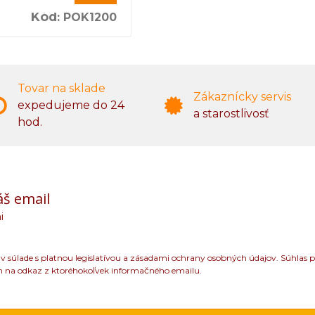
Kód
:
POK1200
Tovar na sklade
Zákaznícky servis
expedujeme do 24
a starostlivosť
hod.
áš email
i
 súlade s platnou legislatívou a zásadami ochrany osobných údajov. Súhlas p
m na odkaz z ktoréhokoľvek informačného emailu.