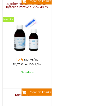
Lugolov roztok 5% 160 ml +
Kyselina mravčia 25% 40 ml
Novinka
13
€
s DPH / ks
10,57 €
bez DPH / ks
Na sklade
Krmítko UFO 4 l