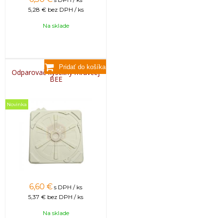
5,28 €
bez DPH / ks
Na sklade
Odparovač kyseliny mravčej
BEE
Novinka
6,60
€
s DPH / ks
5,37 €
bez DPH / ks
Na sklade