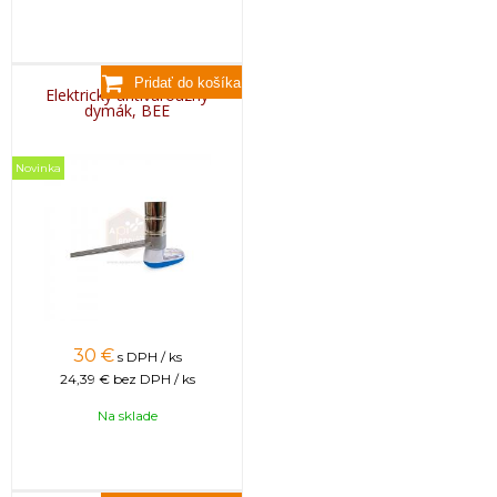
Elektrický antivaroázny
dymák, BEE
Novinka
30
€
s DPH / ks
24,39 €
bez DPH / ks
Na sklade