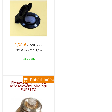
1,50
€
s DPH / ks
1,22 €
bez DPH / ks
Na sklade
Plynová dýza-trysky k
aerosolovému vyvíjaču
FURETTO