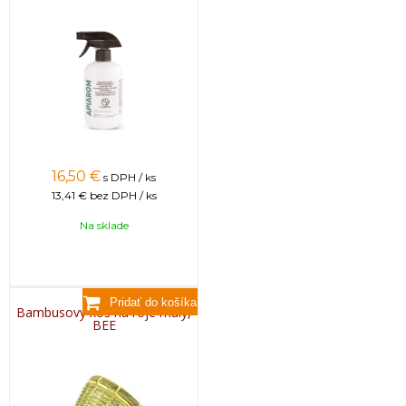
16,50
€
s DPH / ks
13,41 €
bez DPH / ks
Na sklade
Bambusový kôš na roje malý,
BEE