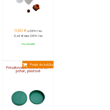
0,60
€
s DPH / ks
0,49 €
bez DPH / ks
Na sklade
Presakovacie viečko na 0,7 l
pohár, plastové