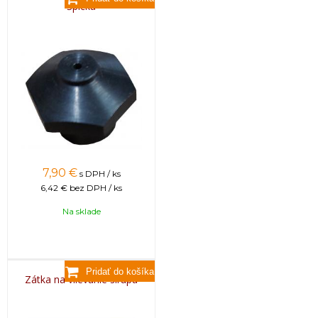
Špička
7,90
€
s DPH / ks
6,42 €
bez DPH / ks
Na sklade
Zátka na vlievanie sirupu