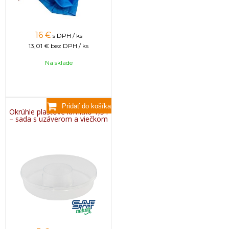
16
€
s DPH / ks
13,01 €
bez DPH / ks
Na sklade
Okrúhle plastové krmítko 1,5 l
– sada s uzáverom a viečkom