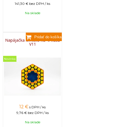
141,30 €
bez DPH / ks
Na sklade
Napájačka krmítko na 4l fľašu
V11
Novinka
12
€
s DPH / ks
9,76 €
bez DPH / ks
Na sklade