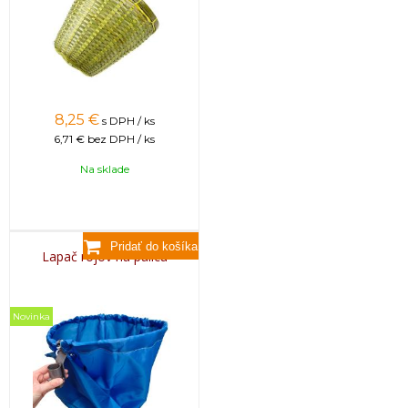
8,25
€
s DPH / ks
6,71 €
bez DPH / ks
Na sklade
Lapač rojov na palicu
Novinka