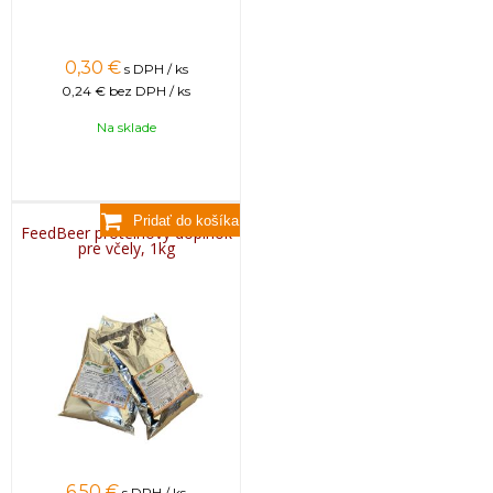
0,30
€
s DPH / ks
0,24 €
bez DPH / ks
Na sklade
FeedBeer proteínový doplnok
pre včely, 1kg
6,50
€
s DPH / ks