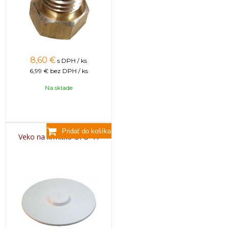
8,60
€
s DPH / ks
6,99 €
bez DPH / ks
Na sklade
Veko na krmítko UFO 4 l