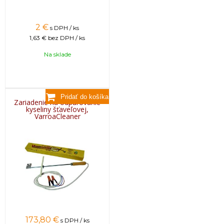
2
€
s DPH / ks
1,63 €
bez DPH / ks
Na sklade
Zariadenie na odparovanie
kyseliny šťaveľovej,
VarroaCleaner
173,80
€
s DPH / ks