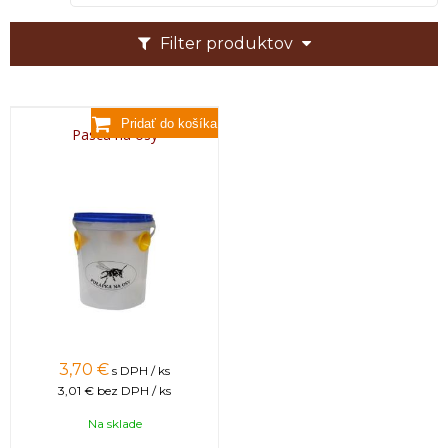
Filter produktov
Pasca na osy
3,70
€
s DPH / ks
3,01 €
bez DPH / ks
Na sklade