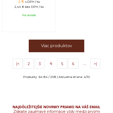
3
€
s DPH / ks
2,44 €
bez DPH / ks
Na sklade
Viac produktov
4
…
|<
2
3
5
6
>|
Produkty:
64
-
84
/
208
| Aktuálna strana:
4
/
10
NAJDÔLEŽITEJŠIE NOVINKY PRIAMO NA VÁŠ EMAIL
Získajte zaujímavé informácie vždy medzi prvými