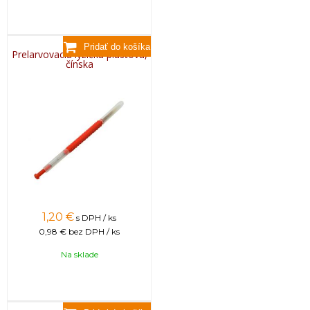
Prelarvovacia lyžička plastová,
čínska
1,20
€
s DPH / ks
0,98 €
bez DPH / ks
Na sklade