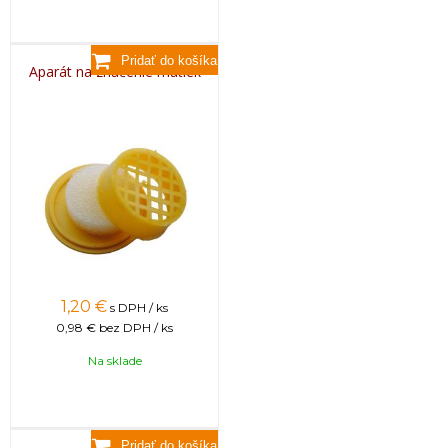
Aparát na značenie matiek
1,20
€
s DPH / ks
0,98 €
bez DPH / ks
Na sklade