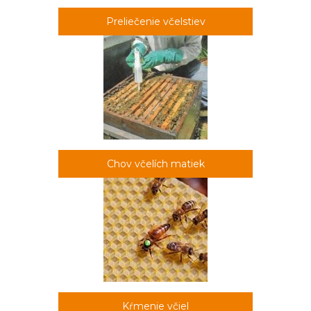
Preliečenie včelstiev
Chov včelích matiek
Kŕmenie včiel