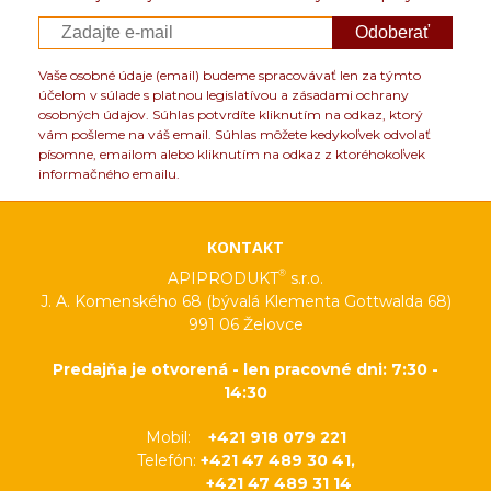
Odoberať
Vaše osobné údaje (email) budeme spracovávať len za týmto
účelom v súlade s platnou legislatívou a zásadami ochrany
osobných údajov. Súhlas potvrdíte kliknutím na odkaz, ktorý
vám pošleme na váš email. Súhlas môžete kedykoľvek odvolať
písomne, emailom alebo kliknutím na odkaz z ktoréhokoľvek
informačného emailu.
KONTAKT
®
APIPRODUKT
s.r.o.
J. A. Komenského 68 (bývalá Klementa Gottwalda 68)
991 06 Želovce
Predajňa je otvorená - len pracovné dni: 7:30 -
14:30
Mobil:
+421 918 079 221
Telefón:
+421 47 489 30 41,
+421 47 489 31 14