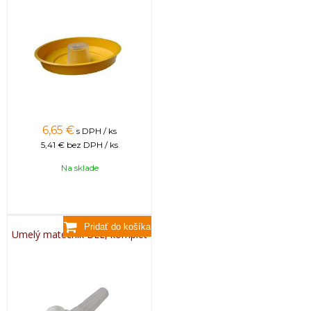
6,65
€
s DPH / ks
5,41 €
bez DPH / ks
Na sklade
Umelý matečník BEE, komplet