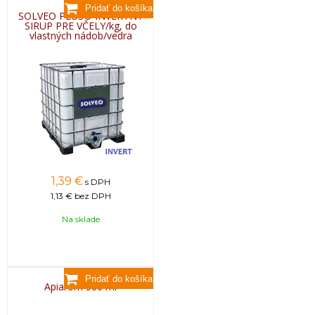
SOLVEO PLUS® INVERTNÝ
SIRUP PRE VČELY/kg, do
vlastných nádob/vedra
1,39
€
s DPH
1,13 €
bez DPH
Na sklade
Apiarom 500 ml