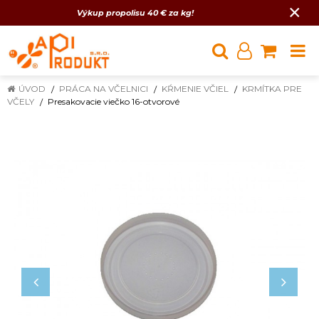
×
Výkup propolisu 40 € za kg!
ÚVOD
PRÁCA NA VČELNICI
KŔMENIE VČIEL
KRMÍTKA PRE
VČELY
Presakovacie viečko 16-otvorové