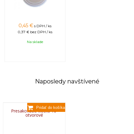
0,45
€
s DPH / ks
0,37 €
bez DPH / ks
Na sklade
Naposledy navštívené
Presakovacie viečko 16-
otvorové