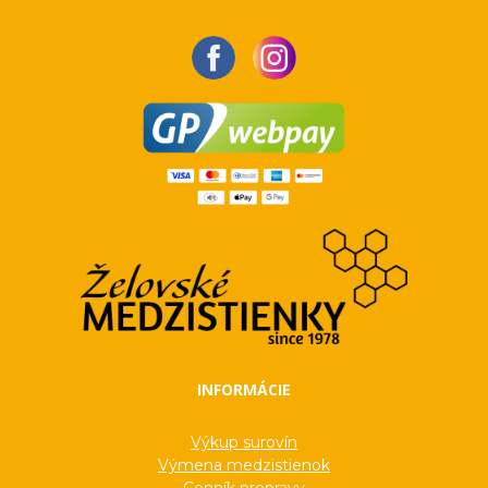
INFORMÁCIE
Výkup surovín
Výmena medzistienok