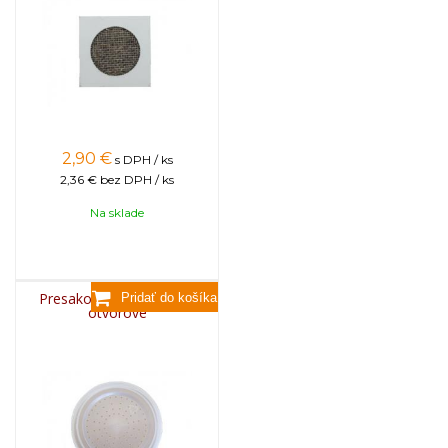
2,90
€
s DPH / ks
2,36 €
bez DPH / ks
Na sklade
Presakovacie viečko 80-
otvorové