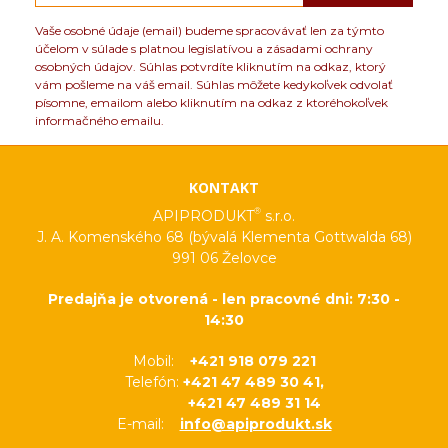
Vaše osobné údaje (email) budeme spracovávať len za týmto
účelom v súlade s platnou legislatívou a zásadami ochrany
osobných údajov. Súhlas potvrdíte kliknutím na odkaz, ktorý
vám pošleme na váš email. Súhlas môžete kedykoľvek odvolať
písomne, emailom alebo kliknutím na odkaz z ktoréhokoľvek
informačného emailu.
KONTAKT
®
APIPRODUKT
s.r.o.
J. A. Komenského 68 (bývalá Klementa Gottwalda 68)
991 06 Želovce
Predajňa je otvorená - len pracovné dni: 7:30 -
14:30
Mobil:
+421 918 079 221
Telefón:
+421 47 489 30 41,
+421 47 489 31 14
E-mail:
info@apiprodukt.sk