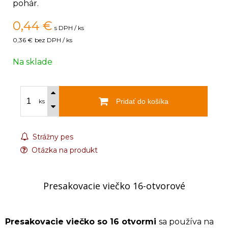
pohár.
0,44
€
s DPH / ks
0,36 €
bez DPH / ks
Na sklade
Pridať do košíka
ks
Strážny pes
Otázka na produkt
Presakovacie viečko 16-otvorové
Presakovacie viečko so 16 otvormi
sa používa na