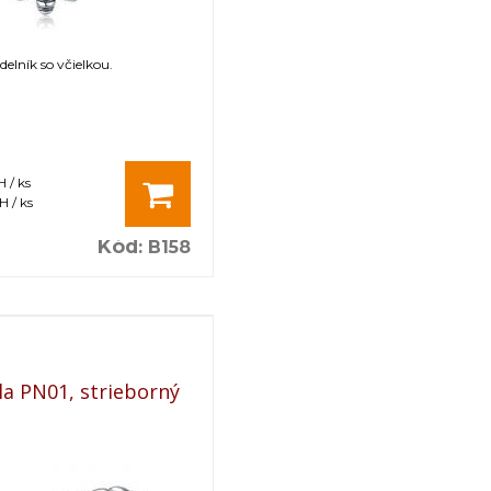
elník so včielkou.
 / ks
 / ks
Kód
:
B158
la PN01, strieborný