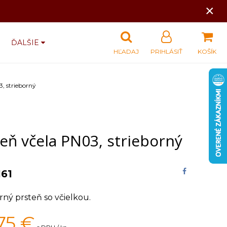
×
ĎALŠIE
HĽADAJ
PRIHLÁSIŤ
KOŠÍK
, strieborný
eň včela PN03, strieborný
161
rný prsteň so včielkou.
75
€