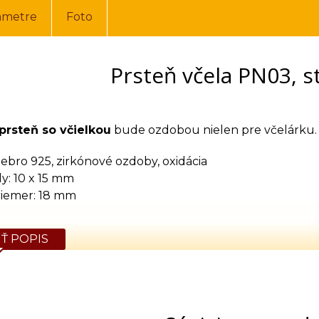
ametre
Foto
Prsteň včela PN03, s
prsteň so včielkou
bude ozdobou nielen pre včelárku.
riebro 925, zirkónové ozdoby, oxidácia
y: 10 x 15 mm
riemer: 18 mm
Ť POPIS