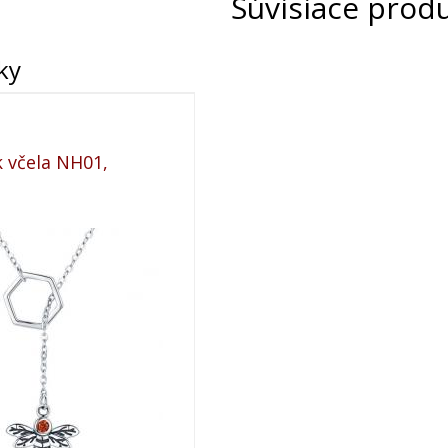
Súvisiace prod
ky
 včela NH01,