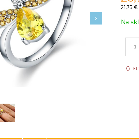
21,75 €
Na sk
Str