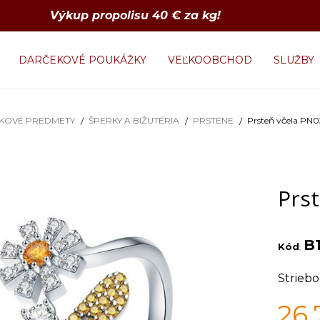
Výkup propolisu 40 € za kg!
DARČEKOVÉ POUKÁŽKY
VEĽKOOBCHOD
SLUŽBY
KOVÉ PREDMETY
ŠPERKY A BIŽUTÉRIA
PRSTENE
Prsteň včela PN03
Prst
B
Kód
:
Striebo
26,