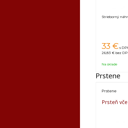
Strieborný náhrd
33
€
s DPH
26,83 €
bez DPH
Na sklade
Prstene
Prstene
Prsteň vče