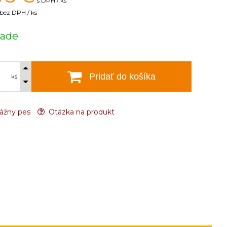
s DPH / ks
bez DPH / ks
lade
Pridať do košíka
ks
ážny pes
Otázka na produkt