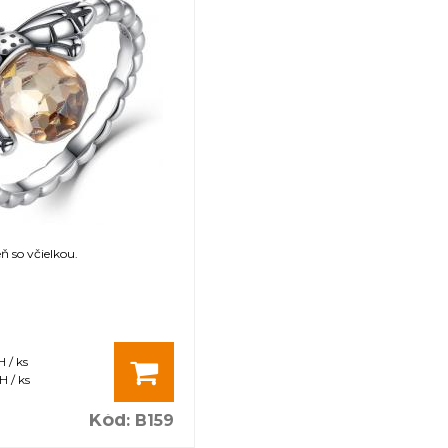
ň so včielkou.
 / ks
 / ks
Kód
:
B159