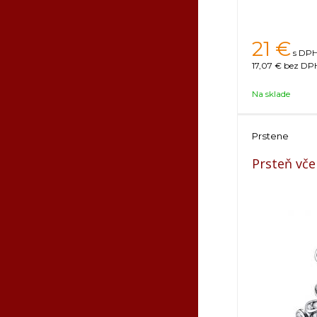
21
€
s DPH
17,07 €
bez DPH
Na sklade
Prstene
Prsteň vče