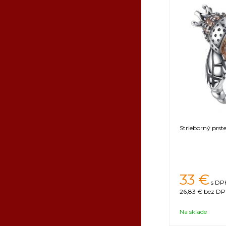
Strieborný prste
33
€
s DPH
26,83 €
bez DPH
Na sklade