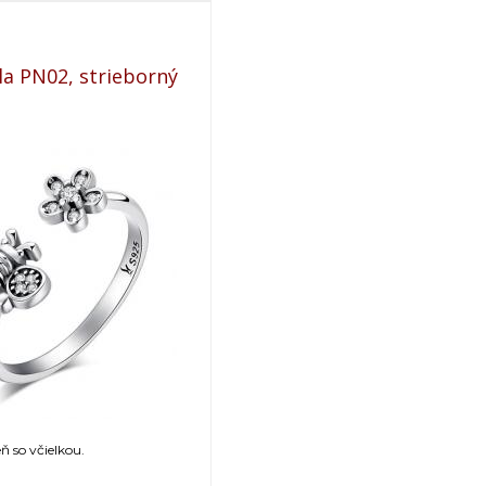
la PN02, strieborný
ň so včielkou.