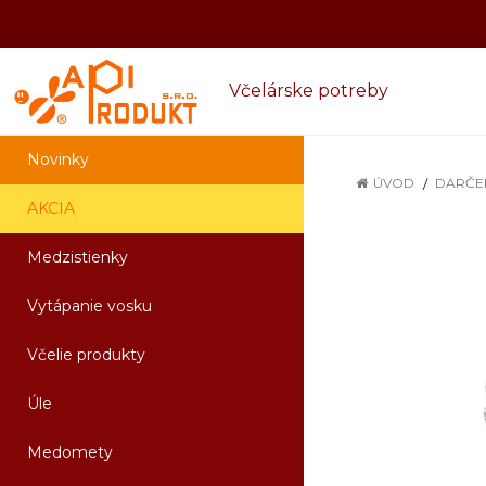
Včelárske potreby
Novinky
ÚVOD
DARČE
AKCIA
Medzistienky
Vytápanie vosku
Včelie produkty
Úle
Medomety