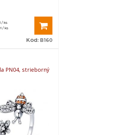
 / ks
 / ks
Kód
:
B160
la PN04, strieborný