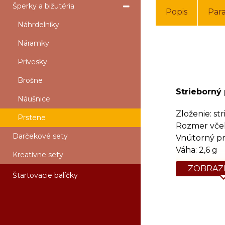
Šperky a bižutéria
Popis
Par
Náhrdelníky
Náramky
Prívesky
Brošne
Strieborný 
Náušnice
Zloženie: st
Prstene
Rozmer včel
Darčekové sety
Vnútorný p
Váha: 2,6 g
Kreatívne sety
ZOBRAZI
Štartovacie balíčky