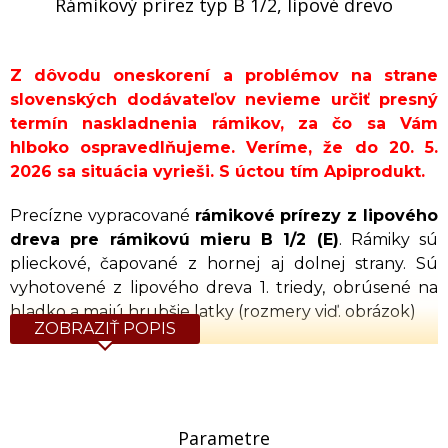
Rámikový prírez typ B 1/2, lipové drevo
Z dôvodu oneskorení a problémov na strane
slovenských dodávateľov nevieme určiť presný
termín naskladnenia rámikov, za čo sa Vám
hlboko ospravedlňujeme. Veríme, že do 20. 5.
2026 sa situácia vyrieši. S úctou tím Apiprodukt.
Precízne vypracované
rámikové prírezy z lipového
dreva pre rámikovú mieru B 1/2 (E)
. Rámiky sú
plieckové, čapované z hornej aj dolnej strany. Sú
vyhotovené z lipového dreva 1. triedy, obrúsené na
hladko a majú hrubšie latky (rozmery viď. obrázok)
ZOBRAZIŤ POPIS
Rozmer: 420 x 170 mm
Z dôvodu štandardizovaného balenia a
efektívnej expedície odporúčame objednávať
Parametre
rámiky v celých baleniach po 50 ks. Zaokrúhlenie