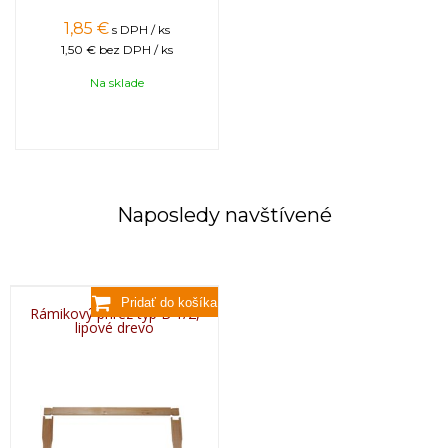
1,85
€
s DPH / ks
1,50 €
bez DPH / ks
Na sklade
Naposledy navštívené
Rámikový prírez typ B 1/2,
lipové drevo