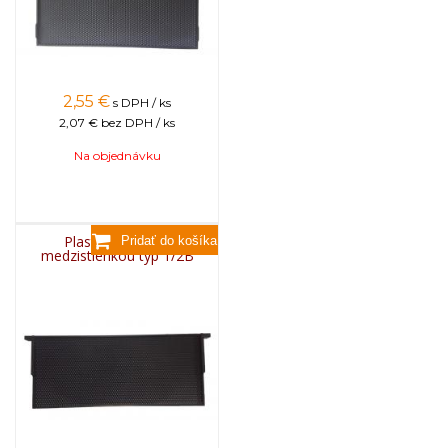
2,55
€
s DPH / ks
2,07 €
bez DPH / ks
Na objednávku
Plastový rámik s
medzistienkou typ 1/2B