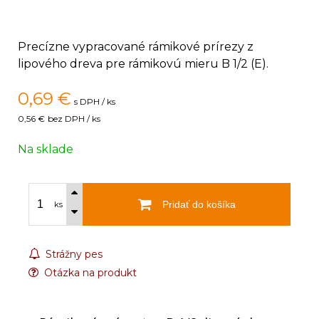
Precízne vypracované rámikové prírezy z
lipového dreva pre rámikovú mieru B 1/2 (E).
0,69
€
s DPH / ks
0,56 €
bez DPH / ks
Na sklade
Pridať do košíka
ks
Strážny pes
Otázka na produkt