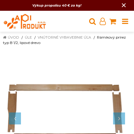
×
Výkup propolisu 40 € za kg!
ÚVOD
ÚLE
VNÚTORNÉ VYBAVEBNIE ÚĽA
Rámikový prírez
typ B 1/2, lipové drevo