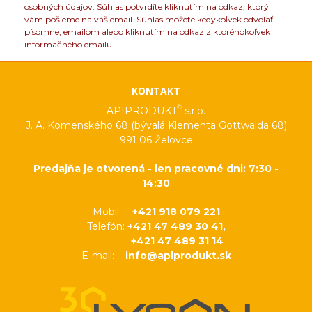
osobných údajov. Súhlas potvrdíte kliknutím na odkaz, ktorý
vám pošleme na váš email. Súhlas môžete kedykoľvek odvolať
písomne, emailom alebo kliknutím na odkaz z ktoréhokoľvek
informačného emailu.
KONTAKT
®
APIPRODUKT
s.r.o.
J. A. Komenského 68 (bývalá Klementa Gottwalda 68)
991 06 Želovce
Predajňa je otvorená - len pracovné dni: 7:30 -
14:30
Mobil:
+421 918 079 221
Telefón:
+421 47 489 30 41,
+421 47 489 31 14
E-mail:
info@apiprodukt.sk