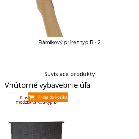
Rámikový prírez typ B - 2
Súvisiace produkty
Vnútorné vybavebnie úľa
Plastový rámik s
medzistienkou typ B