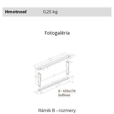
množstva na celé balenia výrazne zjednodušuje
Hmotnosť
0,25 kg
spracovanie objednávky. Ďakujeme za
pochopenie.
Fotogaléria
Rámik B - rozmery